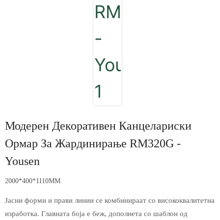
Модерен Декоративен Канцелариски
Ормар За Жардинирање RM320G -
Yousen
2000*400*1110MM
Јасни форми и прави линии се комбинираат со висококвалитетна
изработка. Главната боја е беж, дополнета со шаблон од