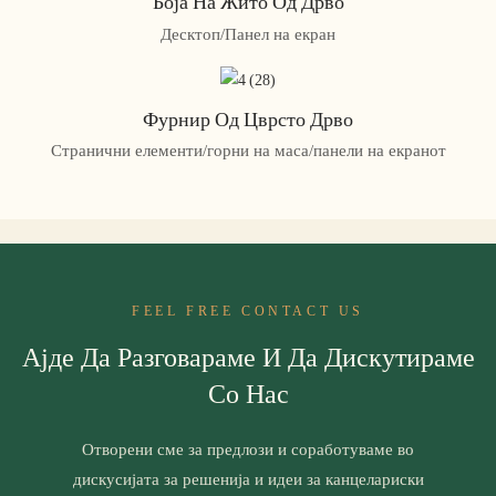
Боја На Жито Од Дрво
Десктоп/Панел на екран
Фурнир Од Цврсто Дрво
Странични елементи/горни на маса/панели на екранот
FEEL FREE CONTACT US
Ајде Да Разговараме И Да Дискутираме
Со Нас
Отворени сме за предлози и соработуваме во
дискусијата за решенија и идеи за канцелариски