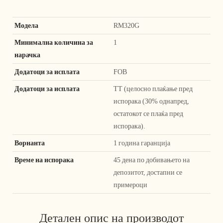
Модела
RM320G
Минимална количина за
1
нарачка
Додатоци за исплата
FOB
Додатоци за исплата
ТТ (целосно плаќање пред
испорака (30% однапред,
остатокот се плаќа пред
испорака).
Ворнанта
1 година гаранција
Време на испорака
45 дена по добивањето на
депозитот, достапни се
примероци
Детален опис на производот