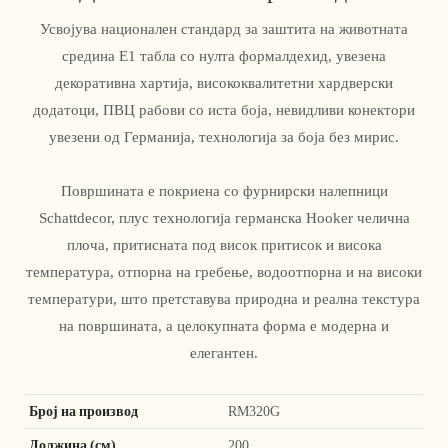
Усвојува национален стандард за заштита на животната
средина Е1 табла со нулта формалдехид, увезена
декоративна хартија, висококвалитетни хардверски
додатоци, ПВЦ рабови со иста боја, невидливи конектори
увезени од Германија, технологија за боја без мирис.
Површината е покриена со фурнирски налепници
Schattdecor, плус технологија германска Hooker челична
плоча, притисната под висок притисок и висока
температура, отпорна на гребење, водоотпорна и на високи
температури, што претставува природна и реална текстура
на површината, а целокупната форма е модерна и
елегантен.
Број на производ
RM320G
Должина (см)
200