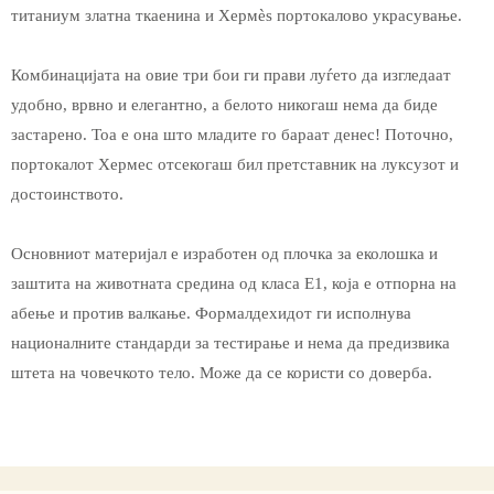
титаниум златна ткаенина и Хермès портокалово украсување.
Комбинацијата на овие три бои ги прави луѓето да изгледаат
удобно, врвно и елегантно, а белото никогаш нема да биде
застарено. Тоа е она што младите го бараат денес! Поточно,
портокалот Хермес отсекогаш бил претставник на луксузот и
достоинството.
Основниот материјал е изработен од плочка за еколошка и
заштита на животната средина од класа Е1, која е отпорна на
абење и против валкање. Формалдехидот ги исполнува
националните стандарди за тестирање и нема да предизвика
штета на човечкото тело. Може да се користи со доверба.