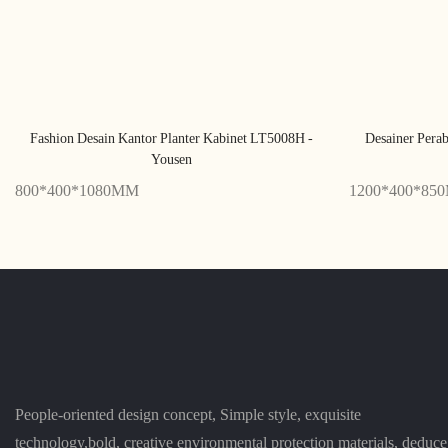
Fashion Desain Kantor Planter Kabinet LT5008H -
Desainer Perab
Yousen
800*400*1080MM
1200*400*85
People-oriented design concept, Simple style, exquisite
technology,bold, creative environmental protection materials, deduce