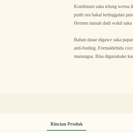
Kombinasi saka telung werna i
putih ora bakal ketinggalan ja
Hermes tansah dadi wakil sak
Bahan dasar digawe saka papan 
anti-fouling. Formaldehida coc
manungsa. Bisa digunakake kan
Rincian Produk