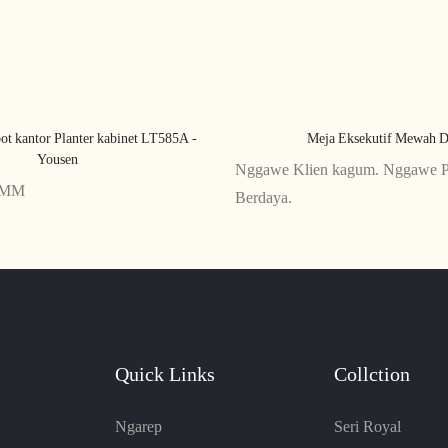
ot kantor Planter kabinet LT585A -
Meja Eksekutif Mewah D
Yousen
Nggawe Klien kagum. Nggawe 
0MM
Berdaya.
Quick Links
Collction
Ngarep
Seri Royal