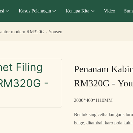
si
Kasus Pelanggan
Kenapa Kita
Video
Sum
 kantor modern RM320G - Yousen
Penanam Kabin
RM320G - You
2000*400*1110MM
Bentuk sing cetha lan garis lu
beige, ditambah karo pola kain