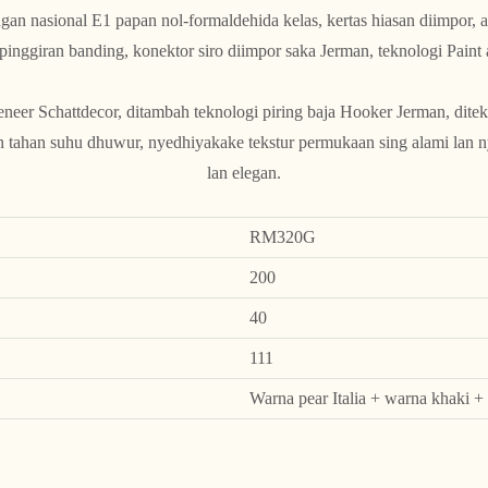
ngan nasional E1 papan nol-formaldehida kelas, kertas hiasan diimpor, 
nggiran banding, konektor siro diimpor saka Jerman, teknologi Paint 
eneer Schattdecor, ditambah teknologi piring baja Hooker Jerman, dit
an tahan suhu dhuwur, nyedhiyakake tekstur permukaan sing alami lan
lan elegan.
RM320G
200
40
111
Warna pear Italia + warna khaki + 