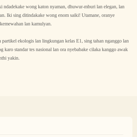
ki ndadekake wong katon nyaman, dhuwur-mburi lan elegan, lan
man. Iki sing ditindakake wong enom saiki! Utamane, oranye
a kemewahan lan kamulyan.
partikel ekologis lan lingkungan kelas E1, sing tahan nganggo lan
og karo standar tes nasional lan ora nyebabake cilaka kanggo awak
thi yakin.