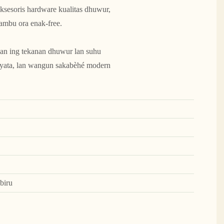
aksesoris hardware kualitas dhuwur,
ambu ora enak-free.
ekan ing tekanan dhuwur lan suhu
 nyata, lan wangun sakabèhé modern
biru