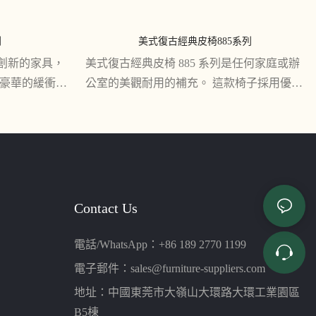
列
美式復古經典皮椅885系列
代創新的家具，
美式復古經典皮椅 885 系列是任何家庭或辦
其豪華的緩衝墊
公室的美觀耐用的補充。 這款椅子採用優質
空間的完美補
皮革製成，散發出永恆的精緻和風格
Contact Us
電話/WhatsApp：+86 189 2770 1199
電子郵件：
sales@furniture-suppliers.com
地址：中國東莞市大嶺山大環路大環工業園區
B5棟