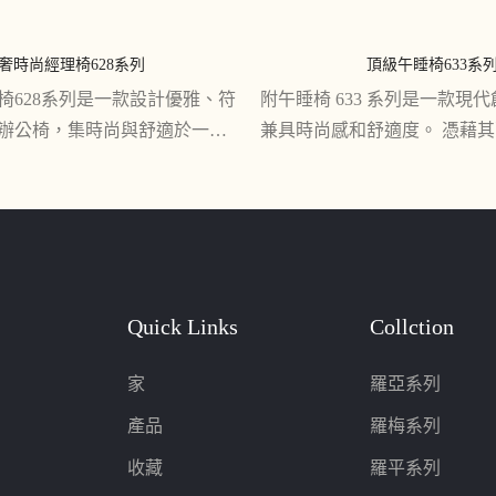
奢時尚經理椅628系列
頂級午睡椅633系
椅628系列是一款設計優雅、符
附午睡椅 633 系列是一款現
辦公椅，集時尚與舒適於一
兼具時尚感和舒適度。 憑藉
子結構堅固，座椅高度可調節，
和時尚的設計，它是任何生活
可提供支撐並防止長時間坐著
充
Quick Links
Collction
家
羅亞系列
產品
羅梅系列
收藏
羅平系列