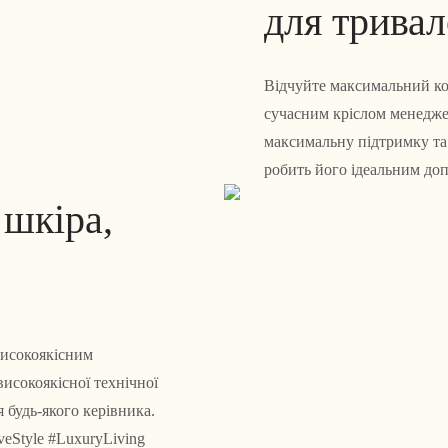
для тривал
Відчуйте максимальний к
сучасним кріслом менеджер
максимальну підтримку та
робить його ідеальним до
 шкіра,
високоякісним
исокоякісної технічної
 будь-якого керівника.
veStyle #LuxuryLiving