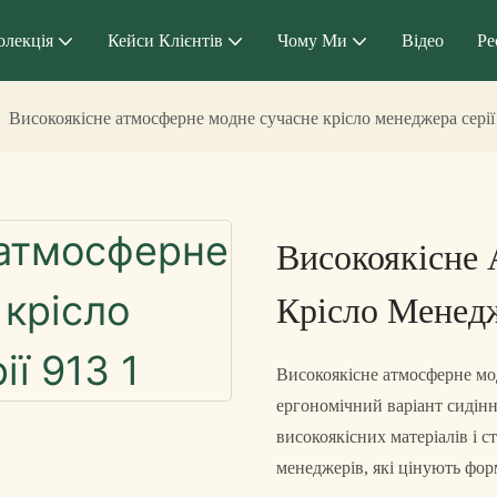
олекція
Кейси Клієнтів
Чому Ми
Відео
Ре
Високоякісне атмосферне модне сучасне крісло менеджера серії
Високоякісне
Крісло Менедж
Високоякісне атмосферне мод
ергономічний варіант сидін
високоякісних матеріалів і с
менеджерів, які цінують фор