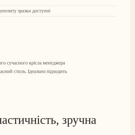
депозиту зразки доступні
го сучасного крісла менеджера
асний стиль. Ідеально підходить
астичність, зручна