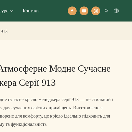
сурс
Контакт
 913
 Атмосферне Модне Сучасне
ера Серії 913
не сучасне крісло менеджера серії 913 — це стильний і
ня для сучасних офісних приміщень. Виготовлене з
творене для комфорту, це крісло ідеально підходить для
му та функціональність