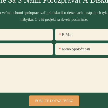
e Sa S Nami Porozprávať A Disku
veľmi ochotní spolupracovať pri diskusii o riešeniach a nápadoch týk
nábytku. O váš projekt sa skvele postaráme.
E-Mail
Meno Spoločnosti
POŠLITE DOTAZ TERAZ