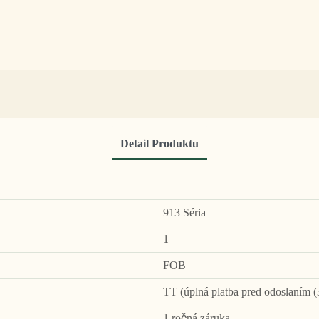
Detail Produktu
913 Séria
1
FOB
TT (úplná platba pred odoslaním (
1 ročná záruka