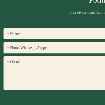
Poďm
Sme otvorení návrhom a 
Názov
Phone/WhatsApp/Skype
Obsah