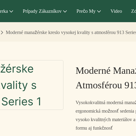
erka
Prípady Zákazníkov
Prečo My
Video
Zd
Moderné manažérske kreslo vysokej kvality s atmosférou 913 Serie
Moderné Manažé
Atmosférou 913
Vysokokvalitná moderná manažé
ergonomická možnosť sedenia pr
vysoko kvalitných materiálov a
formu aj funkčnosť