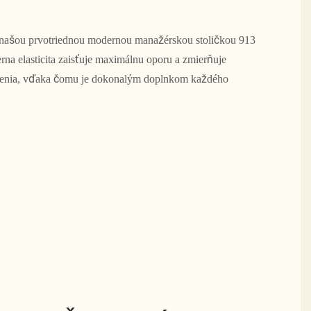
 našou prvotriednou modernou manažérskou stoličkou 913
erna elasticita zaisťuje maximálnu oporu a zmierňuje
denia, vďaka čomu je dokonalým doplnkom každého