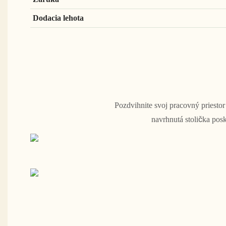
Dodacia lehota
Pozdvihnite svoj pracovný priest
navrhnutá stolička pos