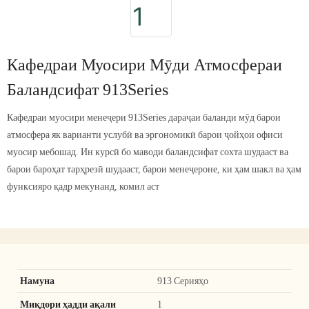
Кафедраи Муосири Мӯди Атмосфераи
Баландсифат 913Series
Кафедраи муосири менеҷери 913Series дараҷаи баланди мӯд барои
атмосфера як варианти услубӣ ва эргономикӣ барои ҷойҳои офиси
муосир мебошад. Ин курсӣ бо маводи баландсифат сохта шудааст ва
барои бароҳат тарҳрезӣ шудааст, барои менеҷероне, ки ҳам шакл ва ҳам
функсияро қадр мекунанд, комил аст
Намуна
913 Серияҳо
Миқдори ҳадди ақали
1