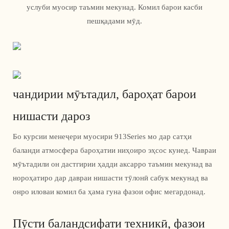
услуби муосир таъмин мекунад. Комил барои касби
пешқадами мӯд.
чандирии мӯътадил, бароҳат барои
нишасти дароз
Бо курсии менеҷери муосири 913Series мо дар сатҳи
баланди атмосфера бароҳатии ниҳоиро эҳсос кунед. Чавраи
мӯътадили он дастгирии ҳадди аксарро таъмин мекунад ва
нороҳатиро дар давраи нишасти тӯлонӣ сабук мекунад ва
онро иловаи комил ба ҳама гуна фазои офис мегардонад.
Пӯсти баландсифати техникӣ, фазои