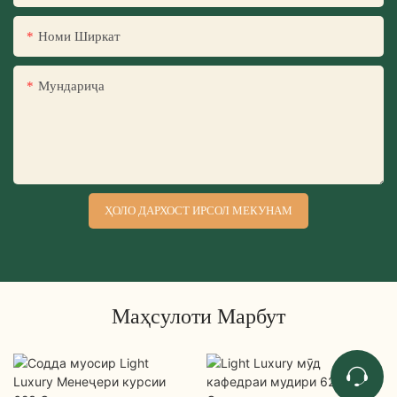
Номи Ширкат
Мундариҷа
ҲОЛО ДАРХОСТ ИРСОЛ МЕКУНАМ
Маҳсулоти Марбут