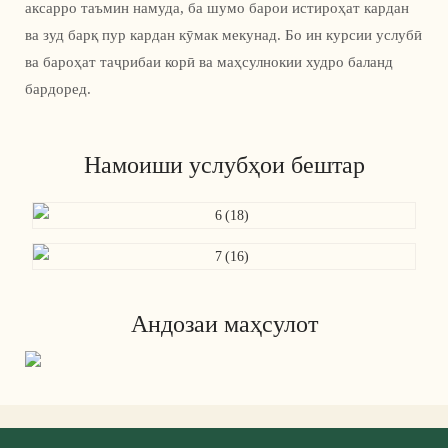
аксарро таъмин намуда, ба шумо барои истироҳат кардан
ва зуд барқ ​​​​пур кардан кӯмак мекунад. Бо ин курсии услубӣ
ва бароҳат таҷрибаи корӣ ва маҳсулнокии худро баланд
бардоред.
Намоиши услубҳои бештар
Андозаи маҳсулот