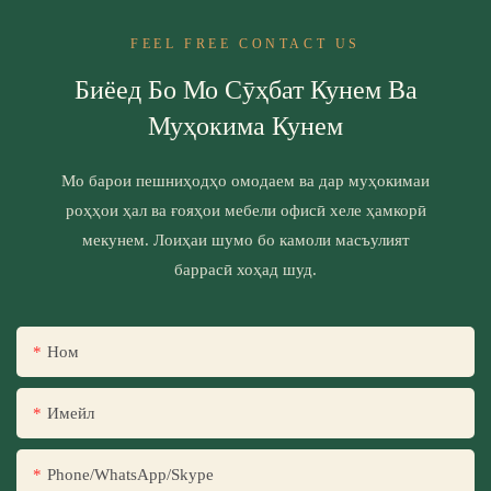
FEEL FREE CONTACT US
Биёед Бо Мо Сӯҳбат Кунем Ва
Муҳокима Кунем
Мо барои пешниҳодҳо омодаем ва дар муҳокимаи
роҳҳои ҳал ва ғояҳои мебели офисӣ хеле ҳамкорӣ
мекунем. Лоиҳаи шумо бо камоли масъулият
баррасӣ хоҳад шуд.
Ном
Имейл
Phone/WhatsApp/Skype