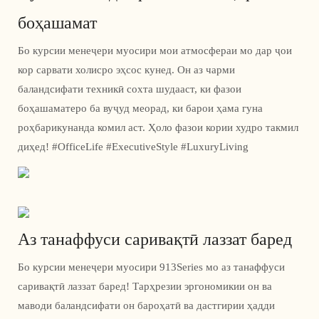
боҳашамат
Бо курсии менеҷери муосири мои атмосфераи мо дар ҷои
кор сарвати холисро эҳсос кунед. Он аз чарми
баландсифати техникӣ сохта шудааст, ки фазои
боҳашаматеро ба вуҷуд меорад, ки барои ҳама гуна
роҳбарикунанда комил аст. Ҳоло фазои кории худро такмил
диҳед! #OfficeLife #ExecutiveStyle #LuxuryLiving
Аз танаффуси саривақтӣ лаззат баред
Бо курсии менеҷери муосири 913Series мо аз танаффуси
саривақтӣ лаззат баред! Тарҳрезии эргономикии он ва
маводи баландсифати он бароҳатӣ ва дастгирии ҳадди