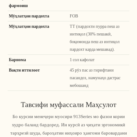
фармоиш
Мӯҳлатҳои пардохта
FOB
Мӯҳлатҳои пардохта
TT (пардохти пурра пеш аз
интиқол (30% пешакӣ,
боқимонда пеш аз интиқол
пардохт карда мешавад).
Барнома
1 сол кафолат
Вақти иттилоот
45 рӯз пас аз гирифтани
пасандоз, намунаҳо дастрас
мебошанд
Тавсифи муфассали Маҳсулот
Бо курсии менеҷери муосири 913Series мо фазои кории
худро баланд бардоред. Ин курсӣ аз ҷиҳати эргономикӣ
тарҳрезӣ шуда, бароҳатии ниҳоиро ҳангоми баровардани