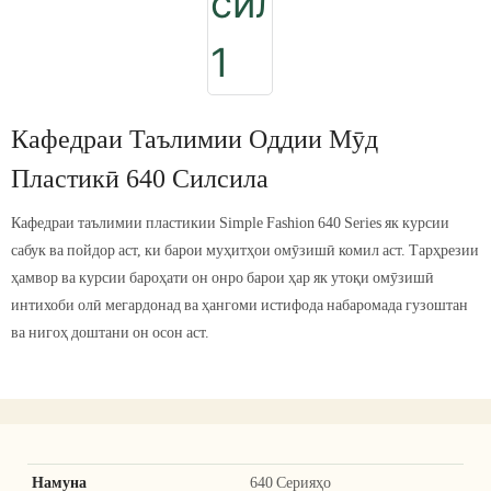
Кафедраи Таълимии Оддии Мӯд
Пластикӣ 640 Силсила
Кафедраи таълимии пластикии Simple Fashion 640 Series як курсии
сабук ва пойдор аст, ки барои муҳитҳои омӯзишӣ комил аст. Тарҳрезии
ҳамвор ва курсии бароҳати он онро барои ҳар як утоқи омӯзишӣ
интихоби олӣ мегардонад ва ҳангоми истифода набаромада гузоштан
ва нигоҳ доштани он осон аст.
Намуна
640 Серияҳо