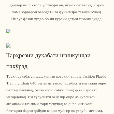
ҳамвор ва сохтори устувори он, шумо метавонед барои
ҳама корбарон бароҳатӣ ва функсияро таъмин кунед.
Имрӯз фазои худро бо ин курсии ҳатмӣ такмил диҳед!
Тарҳрезии дуқабати шашкунҷаи
нахӯрад
Тарҳи дуқабатаи шашкунҷаи ковокии Simple Fashion Plastic
Training Chair 640 Series на танҳо ҷолибияти визуалии онро
беҳтар мекунад, балки онро сабук, пойдор ва бароҳат
мегардонад. Ин хусусияти беназир онро аз курсиҳои
анъанавии таълимӣ фарқ мекунад ва онро интихоби
беҳтарин барои ҷойҳои кории муосир ва услубӣ месозад.