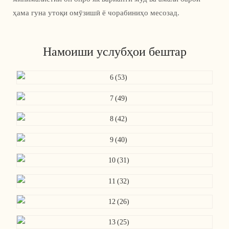
ҳама гуна утоқи омӯзишӣ ё чорабиниҳо месозад.
Намоиши услубҳои бештар