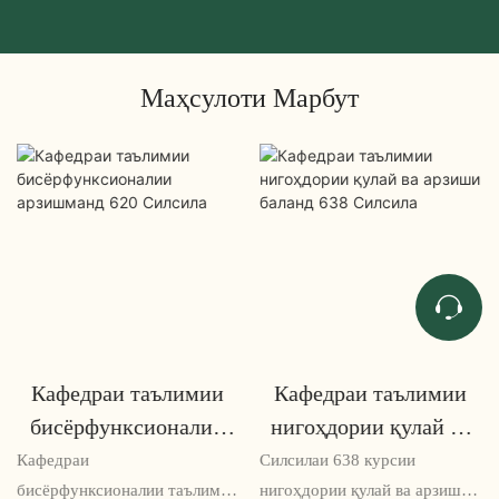
Маҳсулоти Марбут
Кафедраи таълимии
Кафедраи таълимии
бисёрфунксионалии
нигоҳдории қулай ва
арзишманд 620
арзиши баланд 638
Кафедраи
Силсилаи 638 курсии
Силсила
Силсила
бисёрфунксионалии таълимии
нигоҳдории қулай ва арзиши