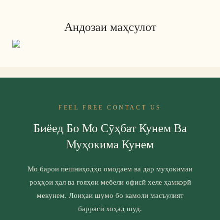
Андозаи маҳсулот
FEEL FREE CONTACT US
Биёед Бо Мо Сӯҳбат Кунем Ва
Муҳокима Кунем
Мо барои пешниҳодҳо омодаем ва дар муҳокимаи
роҳҳои ҳал ва ғояҳои мебели офисӣ хеле ҳамкорӣ
мекунем. Лоиҳаи шумо бо камоли масъулият
баррасӣ хоҳад шуд.