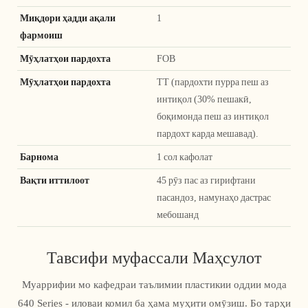
Миқдори ҳадди ақали
1
фармоиш
Мӯҳлатҳои пардохта
FOB
Мӯҳлатҳои пардохта
TT (пардохти пурра пеш аз
интиқол (30% пешакӣ,
боқимонда пеш аз интиқол
пардохт карда мешавад).
Барнома
1 сол кафолат
Вақти иттилоот
45 рӯз пас аз гирифтани
пасандоз, намунаҳо дастрас
мебошанд
Тавсифи муфассали Маҳсулот
Муаррифии мо кафедраи таълимии пластикии оддии мода
640 Series - иловаи комил ба ҳама муҳити омӯзиш. Бо тарҳи