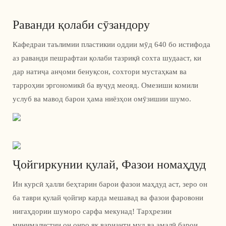
Раванди қолаби сӯзандору
Кафедраи таълимии пластикии оддии мӯд 640 бо истифода
аз раванди пешрафтаи қолаби тазриқӣ сохта шудааст, ки
дар натиҷа анҷоми бенуқсон, сохтори мустаҳкам ва
тарроҳии эргономикӣ ба вуҷуд меояд. Омезиши комили
услуб ва мавод барои ҳама ниёзҳои омӯзишии шумо.
Ҷойгиркунии қулай, Фазои номаҳдуд
Ин курсӣ ҳалли беҳтарин барои фазои маҳдуд аст, зеро он
ба таври қулай ҷойгир карда мешавад ва фазои фаровони
нигаҳдории шуморо сарфа мекунад! Тарҳрезии
минималистии он онро як варианти муд ва амалӣ барои