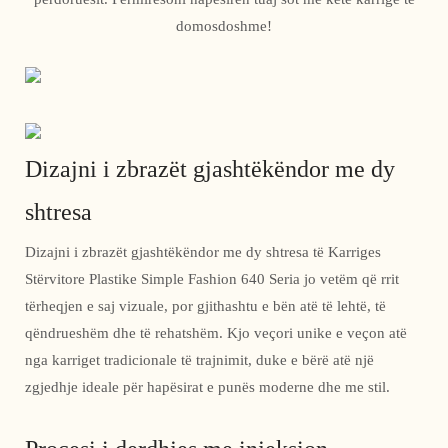
domosdoshme!
Dizajni i zbrazët gjashtëkëndor me dy
shtresa
Dizajni i zbrazët gjashtëkëndor me dy shtresa të Karriges
Stërvitore Plastike Simple Fashion 640 Seria jo vetëm që rrit
tërheqjen e saj vizuale, por gjithashtu e bën atë të lehtë, të
qëndrueshëm dhe të rehatshëm. Kjo veçori unike e veçon atë
nga karriget tradicionale të trajnimit, duke e bërë atë një
zgjedhje ideale për hapësirat e punës moderne dhe me stil.