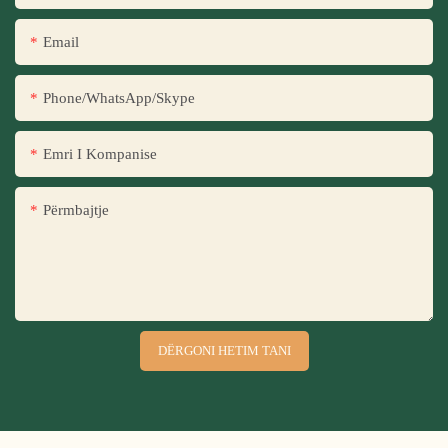
Email
Phone/WhatsApp/Skype
Emri I Kompanise
Përmbajtje
DËRGONI HETIM TANI