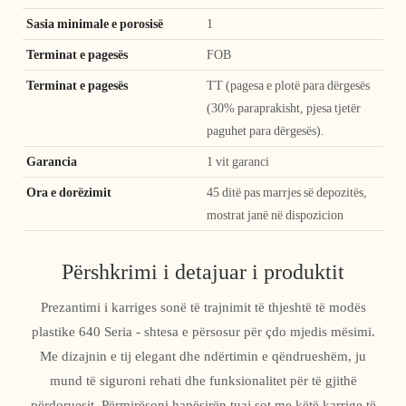
Sasia minimale e porosisë
1
Terminat e pagesës
FOB
Terminat e pagesës
TT (pagesa e plotë para dërgesës
(30% paraprakisht, pjesa tjetër
paguhet para dërgesës).
Garancia
1 vit garanci
Ora e dorëzimit
45 ditë pas marrjes së depozitës,
mostrat janë në dispozicion
Përshkrimi i detajuar i produktit
Prezantimi i karriges sonë të trajnimit të thjeshtë të modës
plastike 640 Seria - shtesa e përsosur për çdo mjedis mësimi.
Me dizajnin e tij elegant dhe ndërtimin e qëndrueshëm, ju
mund të siguroni rehati dhe funksionalitet për të gjithë
përdoruesit. Përmirësoni hapësirën tuaj sot me këtë karrige të