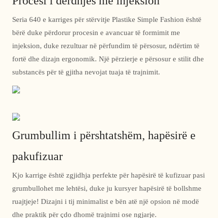
Procesi i derdhjes me injeksion
Seria 640 e karriges për stërvitje Plastike Simple Fashion është
bërë duke përdorur procesin e avancuar të formimit me
injeksion, duke rezultuar në përfundim të përsosur, ndërtim të
fortë dhe dizajn ergonomik. Një përzierje e përsosur e stilit dhe
substancës për të gjitha nevojat tuaja të trajnimit.
Grumbullim i përshtatshëm, hapësirë ​​e
pakufizuar
Kjo karrige është zgjidhja perfekte për hapësirë ​​të kufizuar pasi
grumbullohet me lehtësi, duke ju kursyer hapësirë ​​të bollshme
ruajtjeje! Dizajni i tij minimalist e bën atë një opsion në modë
dhe praktik për çdo dhomë trajnimi ose ngjarje.