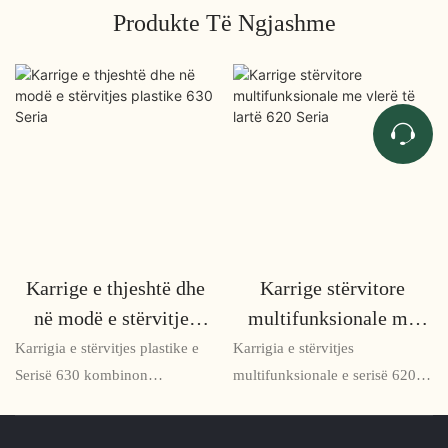
Produkte Të Ngjashme
Karrige e thjeshtë dhe
Karrige stërvitore
në modë e stërvitjes
multifunksionale me
plastike 630 Seria
vlerë të lartë 620 Seria
Karrigia e stërvitjes plastike e
Karrigia e stërvitjes
Serisë 630 kombinon
multifunksionale e serisë 620
thjeshtësinë me stilin, duke
me vlerë të lartë kombinon
ofruar një shtesë në modë dhe
prakticitetin me komoditetin,