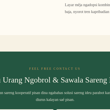
Layar méja ngadopsi kombina
baja, nyorot tren kapribadian
FEEL FREE CONTACT US
 Urang Ngobrol & Sawala Sareng
 sareng kooperatif pisan dina ngabahas solusi sareng ideu parabot ka
diurus kalayan saé pisan.