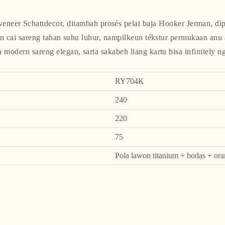
veneer Schattdecor, ditambah prosés pelat baja Hooker Jerman, dip
an cai sareng tahan suhu luhur, nampilkeun tékstur permukaan anu a
 modern sareng elegan, sarta sakabeh liang kartu bisa infinitely n
RY704K
240
220
75
Pola lawon titanium + bodas + or