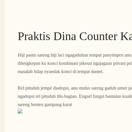
Praktis Dina Counter K
Hiji panto sareng hiji laci ngagaduhan tempat panyimpen anu
dilengkepan ku konci kombinasi pikeun ngajagaan privasi pr
masalah hilap nyandak konci di tempat damel.
Rel pituduh jempé diadopsi, anu mulus sareng gaduh umur jas
ngadopsi rel pituduh tilu-bagian. Engsel fungsi bantalan kual
sareng henteu gampang karat