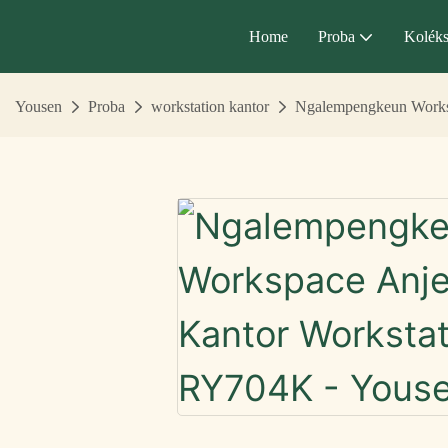
Home
Proba
Koléks
Yousen
Proba
workstation kantor
Ngalempengkeun Worksp