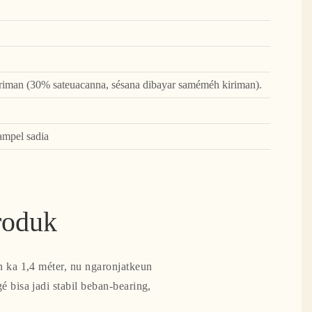
iman (30% sateuacanna, sésana dibayar saméméh kiriman).
ampel sadia
roduk
 ka 1,4 méter, nu ngaronjatkeun
 bisa jadi stabil beban-bearing,