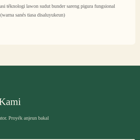
si téknologi lawon sudut bunder sareng pigura fungsional
 (warna sanés tiasa disaluyukeun)
 Kami
ntor. Proyék anjeun bakal