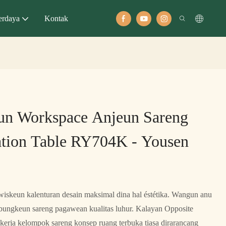
rdaya
Kontak
n Workspace Anjeun Sareng
ation Table RY704K - Yousen
iskeun kalenturan desain maksimal dina hal éstétika. Wangun anu
abungkeun sareng pagawean kualitas luhur. Kalayan Opposite
t kerja kelompok sareng konsep ruang terbuka tiasa dirarancang