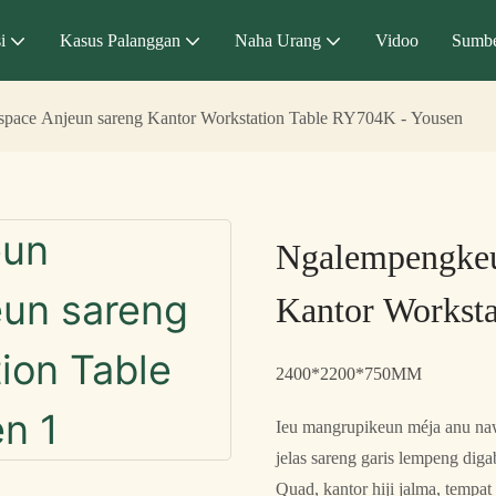
i
Kasus Palanggan
Naha Urang
Vidoo
Sumbe
ace Anjeun sareng Kantor Workstation Table RY704K - Yousen
Ngalempengkeu
Kantor Workst
2400*2200*750MM
Ieu mangrupikeun méja anu naw
jelas sareng garis lempeng dig
Quad, kantor hiji jalma, tempa