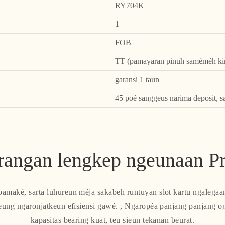
RY704K
1
FOB
TT (pamayaran pinuh saméméh kir
garansi 1 taun
45 poé sanggeus narima deposit, s
rangan lengkep ngeunaan P
amaké, sarta luhureun méja sakabeh runtuyan slot kartu ngalegaan
ung ngaronjatkeun efisiensi gawé. , Ngaropéa panjang panjang ogé
kapasitas bearing kuat, teu sieun tekanan beurat.