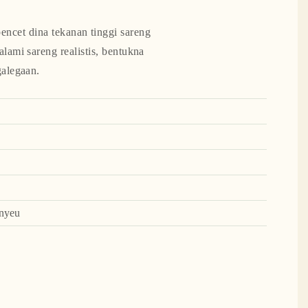
encet dina tekanan tinggi sareng
lami sareng realistis, bentukna
galegaan.
anyeu