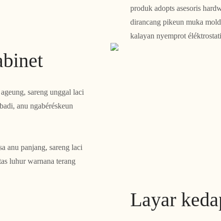
produk adopts asesoris hardwa
dirancang pikeun muka molds.
kalayan nyemprot éléktrostat
abinet
 ageung, sareng unggal laci
ibadi, anu ngabéréskeun
a anu panjang, sareng laci
itas luhur warnana terang
Layar keda