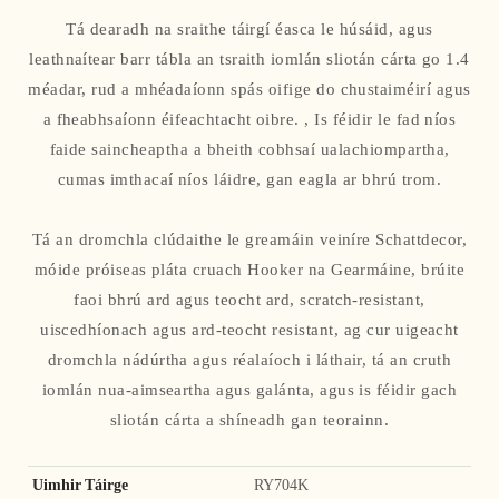
Tá dearadh na sraithe táirgí éasca le húsáid, agus
leathnaítear barr tábla an tsraith iomlán sliotán cárta go 1.4
méadar, rud a mhéadaíonn spás oifige do chustaiméirí agus
a fheabhsaíonn éifeachtacht oibre. , Is féidir le fad níos
faide saincheaptha a bheith cobhsaí ualachiompartha,
cumas imthacaí níos láidre, gan eagla ar bhrú trom.
Tá an dromchla clúdaithe le greamáin veiníre Schattdecor,
móide próiseas pláta cruach Hooker na Gearmáine, brúite
faoi bhrú ard agus teocht ard, scratch-resistant,
uiscedhíonach agus ard-teocht resistant, ag cur uigeacht
dromchla nádúrtha agus réalaíoch i láthair, tá an cruth
iomlán nua-aimseartha agus galánta, agus is féidir gach
sliotán cárta a shíneadh gan teorainn.
Uimhir Táirge
RY704K