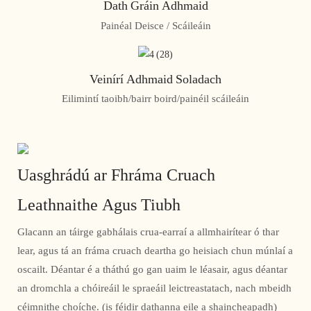
Dath Gráin Adhmaid
Painéal Deisce / Scáileáin
Veinírí Adhmaid Soladach
Eilimintí taoibh/bairr boird/painéil scáileáin
Uasghrádú ar Fhráma Cruach
Leathnaithe Agus Tiubh
Glacann an táirge gabhálais crua-earraí a allmhairítear ó thar
lear, agus tá an fráma cruach deartha go heisiach chun múnlaí a
oscailt. Déantar é a tháthú go gan uaim le léasair, agus déantar
an dromchla a chóireáil le spraeáil leictreastatach, nach mbeidh
céimnithe choíche. (is féidir dathanna eile a shaincheapadh)