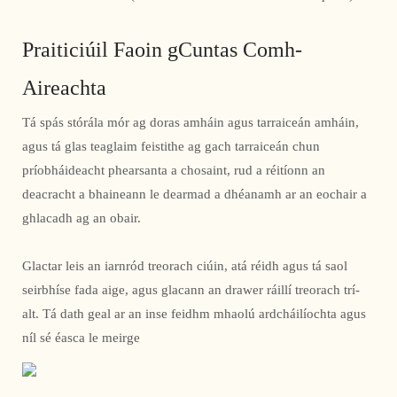
Praiticiúil Faoin gCuntas Comh-
Aireachta
Tá spás stórála mór ag doras amháin agus tarraiceán amháin,
agus tá glas teaglaim feistithe ag gach tarraiceán chun
príobháideacht phearsanta a chosaint, rud a réitíonn an
deacracht a bhaineann le dearmad a dhéanamh ar an eochair a
ghlacadh ag an obair.
Glactar leis an iarnród treorach ciúin, atá réidh agus tá saol
seirbhíse fada aige, agus glacann an drawer ráillí treorach trí-
alt. Tá dath geal ar an inse feidhm mhaolú ardcháilíochta agus
níl sé éasca le meirge