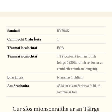
Samhail
RY704K
Cainníocht Ordú Íosta
1
Téarmaí íocaíochtaí
FOB
Téarmaí íocaíochtaí
TT (íocaíocht iomlán roimh
loingsiú (30% roimh ré, íoctar an
chuid eile roimh an loingsiú).
Bharántas
bharántas 1 bhliain
Am Seachadta
45 lá tar éis an éarlais a fháil, tá
samplaí ar fáil
Cur síos mionsonraithe ar an Táirge