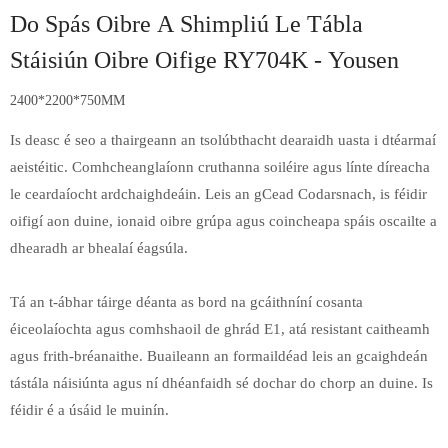
Do Spás Oibre A Shimpliú Le Tábla
Stáisiún Oibre Oifige RY704K - Yousen
2400*2200*750MM
Is deasc é seo a thairgeann an tsolúbthacht dearaidh uasta i dtéarmaí
aeistéitic. Comhcheanglaíonn cruthanna soiléire agus línte díreacha
le ceardaíocht ardchaighdeáin. Leis an gCead Codarsnach, is féidir
oifigí aon duine, ionaid oibre grúpa agus coincheapa spáis oscailte a
dhearadh ar bhealaí éagsúla.
Tá an t-ábhar táirge déanta as bord na gcáithníní cosanta
éiceolaíochta agus comhshaoil ​​de ghrád E1, atá resistant caitheamh
agus frith-bréanaithe. Buaileann an formaildéad leis an gcaighdeán
tástála náisiúnta agus ní dhéanfaidh sé dochar do chorp an duine. Is
féidir é a úsáid le muinín.