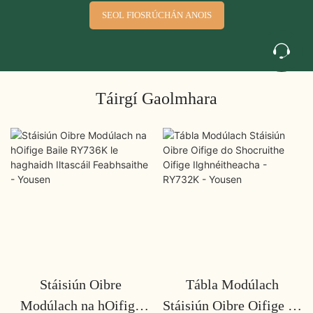
SEOL FIOSRÚCHÁN ANOIS
Táirgí Gaolmhara
Stáisiún Oibre
Tábla Modúlach
Modúlach na hOifige
Stáisiún Oibre Oifige do