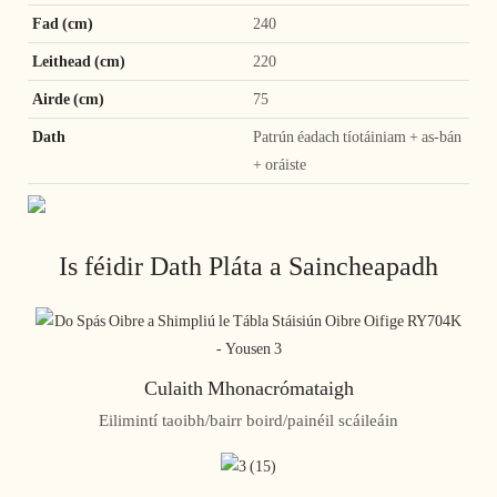
Fad (cm)
240
Leithead (cm)
220
Airde (cm)
75
Dath
Patrún éadach tíotáiniam + as-bán
+ oráiste
Is féidir Dath Pláta a Saincheapadh
Culaith Mhonacrómataigh
Eilimintí taoibh/bairr boird/painéil scáileáin