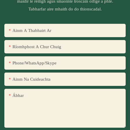
maidir le réitigh agus smaointe troscáin oifige a phlé.
Tabharfar aire mhaith do do thionscadal.
Ainm A Thabhairt Ar
Ríomhphost A Chur Chuig
Phone/WhatsApp/Skype
Ainm Na Cuideachta
Ábhar