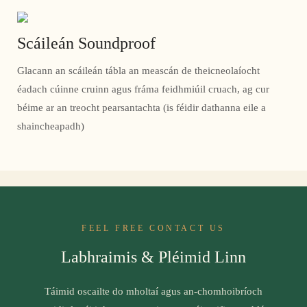
Scáileán Soundproof
Glacann an scáileán tábla an meascán de theicneolaíocht
éadach cúinne cruinn agus fráma feidhmiúil cruach, ag cur
béime ar an treocht pearsantachta (is féidir dathanna eile a
shaincheapadh)
FEEL FREE CONTACT US
Labhraimis & Pléimid Linn
Táimid oscailte do mholtaí agus an-chomhoibríoch