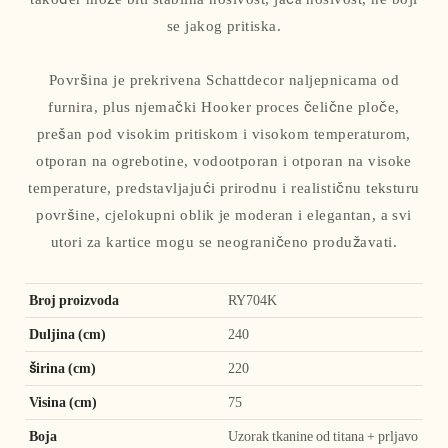
se jakog pritiska.
Površina je prekrivena Schattdecor naljepnicama od
furnira, plus njemački Hooker proces čelične ploče,
prešan pod visokim pritiskom i visokom temperaturom,
otporan na ogrebotine, vodootporan i otporan na visoke
temperature, predstavljajući prirodnu i realističnu teksturu
površine, cjelokupni oblik je moderan i elegantan, a svi
utori za kartice mogu se neograničeno produžavati.
Broj proizvoda
RY704K
Duljina (cm)
240
širina (cm)
220
Visina (cm)
75
Boja
Uzorak tkanine od titana + prljavo