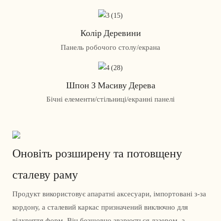
Колір Деревини
Панель робочого столу/екрана
Шпон З Масиву Дерева
Бічні елементи/стільниці/екранні панелі
Оновіть розширену та потовщену
сталеву раму
Продукт використовує апаратні аксесуари, імпортовані з-за
кордону, а сталевий каркас призначений виключно для
відкриття форм. Він безшовно зварюється лазером, а