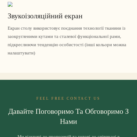
Звукоізоляційний екран
Екран столу використовує поєднання технології тканини із
заокругленими кутами та сталевої функціональної рами,
підкреслюючи тенденцію особистості (інші кольори можна
налаштувати)
FEEL FREE CONTACT US
Давайте Поговоримо Та Обговоримо З
Нами
Ми відкриті до пропозицій та готові до співпраці в