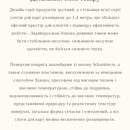
Дизайн серії продуктів зручний, а стільниця всієї серії
слотів для карт розширена до 1,4 метра, що збільшує
офісний простір для клієнтів і підвищує ефективність
роботи. , Індивідуальна більша довжина також може
бути стабільною несучою, сильнішою несучою
здатністю, не боїться сильного тиску.
Поверхня покрита наклейками зі шпону Schattdecor, а
також сталевою пластиною, виготовленою за німецьким
способом Хукера, пресована під високим тиском і
високою температурою, стійка до подряпин,
водонепроникність і стійкість до високих температур,
представляючи природну та реалістичну текстуру
поверхні, загальна форма сучасна і елегантний, а всі
слоти для карт можна нескінченно розширювати.