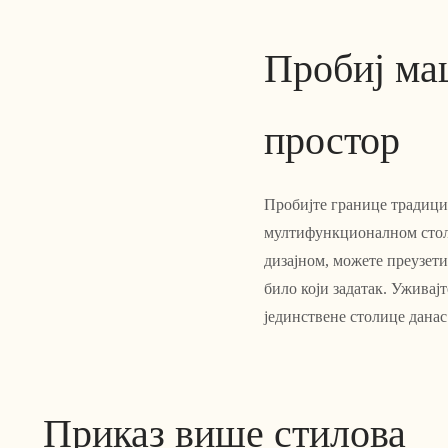
Пробиј ма
простор
Пробијте границе традиц
мултифункционалном стол
дизајном, можете преузети
било који задатак. Уживај
јединствене столице данас
Приказ више стилова