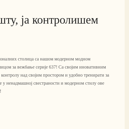
шту, ја контролишем
ионалних столица са нашом модерном модном
ицом за вежбање серије 637! Са својим иновативним
 контролу над својим простором и удобно тренирати за
те у ненадмашној свестраности и модерном стилу ове
!