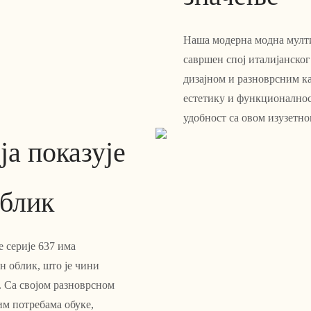
Наша модерна модна мулти
савршен спој италијанско
дизајном и разноврсним к
естетику и функционалнос
удобност са овом изузетно
ја показује
облик
 серије 637 има
н облик, што је чини
 Са својом разноврсном
м потребама обуке,