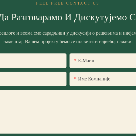
FEEL FREE CONTACT US
Да Разговарамо И Дискутујемо 
редлоге и веома смо сарадљиви у дискусији о решењима и идејам
намештај. Вашем пројекту ћемо се посветити највећој пажњи.
Е-Маил
Име Компаније