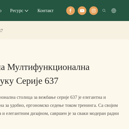
о
Ресурс
Контакт
37
а Мултифункционална
уку Серије 637
нална столица за вежбање серије 637 је елегантна и
на за удобно, ергономско седење током тренинга. Са својим
 и елегантним дизајном, савршен је за сваки модеран радни