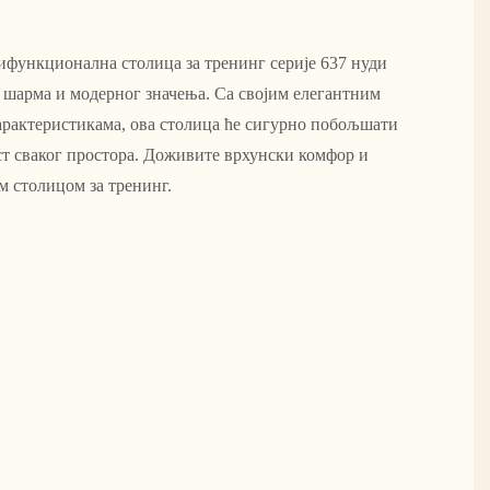
функционална столица за тренинг серије 637 нуди
г шарма и модерног значења. Са својим елегантним
арактеристикама, ова столица ће сигурно побољшати
т сваког простора. Доживите врхунски комфор и
м столицом за тренинг.