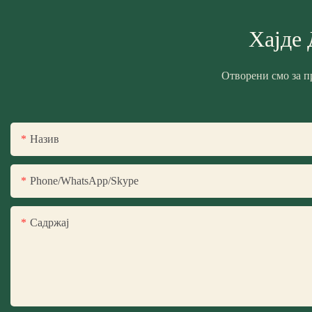
Хајде 
Отворени смо за п
Назив
Phone/WhatsApp/Skype
Садржај