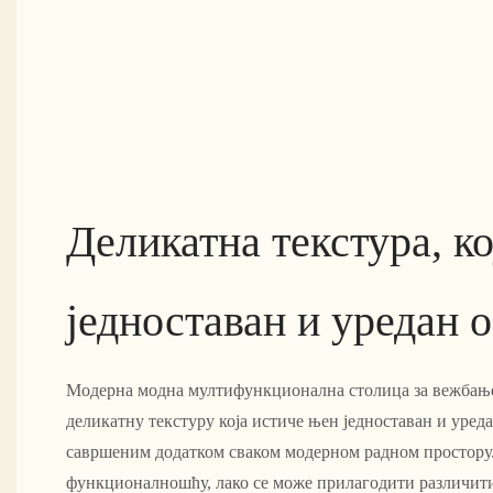
Деликатна текстура, ко
једноставан и уредан 
Модерна модна мултифункционална столица за вежбање
деликатну текстуру која истиче њен једноставан и уреда
савршеним додатком сваком модерном радном простору.
функционалношћу, лако се може прилагодити различити