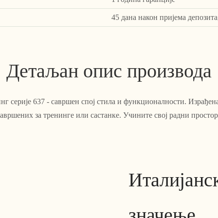
45 дана након пријема депозита
Детаљан опис производа
нг серије 637 - савршен спој стила и функционалности. Израђена
авршених за тренинге или састанке. Учините свој радни простор
Италијанс
значење