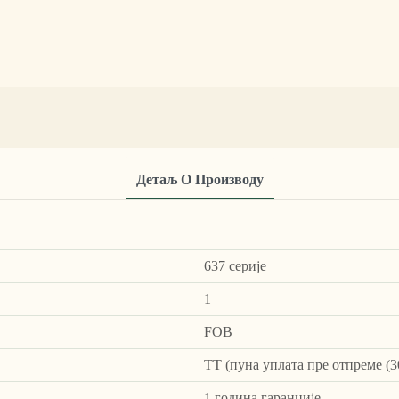
Детаљ О Производу
637 серије
1
FOB
ТТ (пуна уплата пре отпреме (3
1 година гаранције