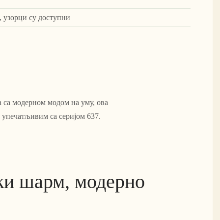
, узорци су доступни
 са модерном модом на уму, ова
 упечатљивим са серијом 637.
ки шарм, модерно