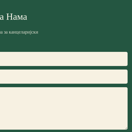
Са Нама
а за канцеларијски