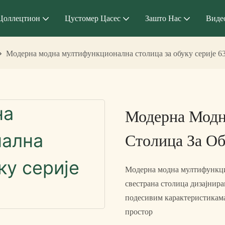
Цоллецтион
Цустомер Цасес
Зашто Нас
Виде
Модерна модна мултифункционална столица за обуку серије 6
Модерна Модн
Столица За Об
Модерна модна мултифункцио
свестрана столица дизајнира
подесивим карактеристикама
простор