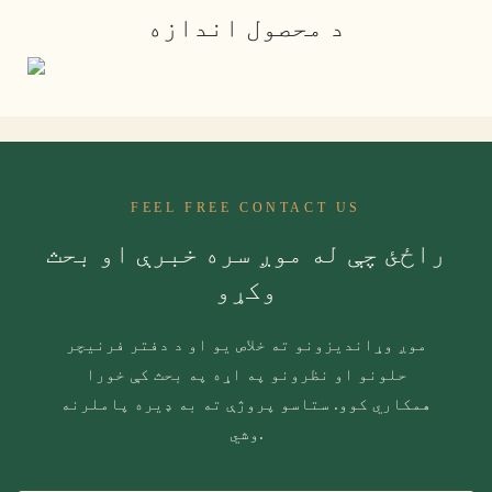
د محصول اندازه
FEEL FREE CONTACT US
راځئ چې له موږ سره خبرې او بحث
وکړو
موږ وړاندیزونو ته خلاص یو او د دفتر فرنیچر
حلونو او نظرونو په اړه په بحث کې خورا
همکاري کوو. ستاسو پروژې ته به ډیره پاملرنه
وشي.