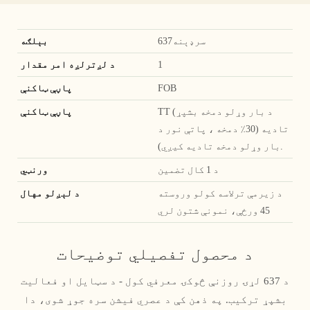
سرډېنه637
بېلګه
1
د لږترلږه امر مقدار
FOB
پاڼې ټاکنې
TT (د بار وړلو دمخه بشپړ
پاڼې ټاکنې
تادیه (30٪ دمخه ، پاتې نور د
بار وړلو دمخه تادیه کیږي).
د 1 کال تضمین
ورنټي
د زیرمې ترلاسه کولو وروسته
د لېږلو مهال
45 ورځې، نمونې شتون لري
د محصول تفصيلي توضیحات
د 637 لړۍ روزنې څوکۍ معرفي کول - د سټایل او فعالیت
بشپړ ترکیب. په ذهن کې د عصري فیشن سره جوړ شوی، دا