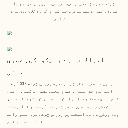
څوکۍ ډیری ځانګړتیاوې لري چې د روزنې غونډو یا
غونډو لپاره مناسب دي. خپل کاري ځای د 637 لړۍ سره
بیان کړئ.
ایټالوی زړه راښکونکی، عصري
معنی
زموږ د عصري فیشن څو اړخیزې روزنې څوکۍ 637 لړۍ د
ایټالوي جذابیت او عصري معنی بشپړ ترکیب وړاندې
کوي. د دې سجیلا ډیزاین او څو اړخیزو ځانګړتیاو سره،
دا څوکۍ ډاډه ده چې د هر ځای جمالیات او فعالیت ته
وده ورکړي. د دې استثنایی روزنې څوکۍ سره حتمي راحت
او اسانتیا تجربه کړئ.