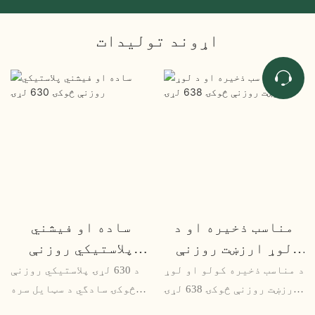
اړوند توليدات
مناسب ذخیره او د
ساده او فیشني
لوړ ارزښت روزنې
پلاستيکي روزنې
څوکۍ 638 لړۍ
څوکۍ 630 لړۍ
د مناسب ذخیره کولو او لوړ
د 630 لړۍ پلاستيکي روزنې
ارزښت روزنې څوکۍ 638 لړۍ
څوکۍ سادگي د سټایل سره
د دفتر روزنې خونو او
ترکیب کوي ، ستاسو د روزنې