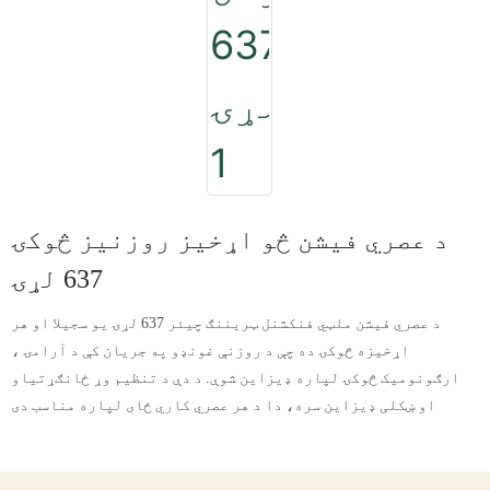
د عصري فیشن څو اړخیز روزنیز څوکۍ
637 لړۍ
د عصري فیشن ملټي فنکشنل ټریننګ چیئر 637 لړۍ یو سجیلا او هر
اړخیزه څوکۍ ده چې د روزنې غونډو په جریان کې د آرامۍ ،
ارګونومیک څوکۍ لپاره ډیزاین شوې. د دې د تنظیم وړ ځانګړتیاو
او ښکلی ډیزاین سره، دا د هر عصري کاري ځای لپاره مناسب دی