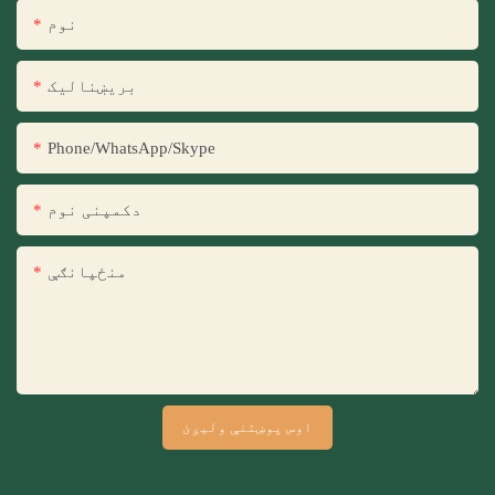
نوم
بریښنالیک
Phone/WhatsApp/Skype
دکمپنی نوم
منځپانګې
اوس پوښتنې ولیږئ