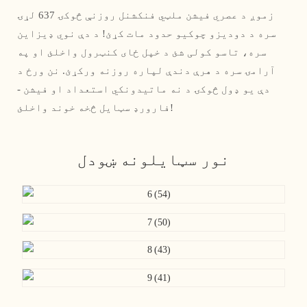
زموږ د عصري فیشن ملټي فنکشنل روزنې څوکۍ 637 لړۍ
سره د دودیزو چوکیو حدود مات کړئ! د دې نوي ډیزاین
سره، تاسو کولی شئ د خپل ځای کنټرول واخلئ او په
آرامۍ سره د هرې دندې لپاره روزنه ورکړئ. نن ورځ د
دې یو ډول څوکۍ د نه ماتیدونکي استعداد او فیشن -
فارورډ سټایل څخه خوند واخلئ!
نور سټایلونه ښودل