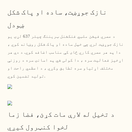
نازک جوړښت، ساده او پاک شکل
ښودل
د عصري فیشن ملټي فنکشنل ټریننګ چیئر 637 لړۍ یو
نازک جوړښت لري چې خپل ساده او پاک شکل روښانه کوي ،
دا په هر عصري کاري ځای کې مناسب اضافه کوي. د دې هر
اړخیز فعالیت سره ، دا کولی شي په اسانۍ سره د روزنې
مختلف اړتیاو سره تطابق وکړي ، د اعظمي راحت او
تولید تضمین کوي.
د تخیل له لارې مات کړئ، فضا زما
لخوا کنټرول کیږي