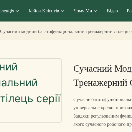
олекція
Кейси Клієнтів
Чому Ми
Відео
Ре
Сучасний модний багатофункціональний тренажерний стілець се
Сучасний Мод
Тренажерний С
Сучасне багатофункціональне
універсальне крісло, призна
Завдяки регульованим функці
якого сучасного робочого п