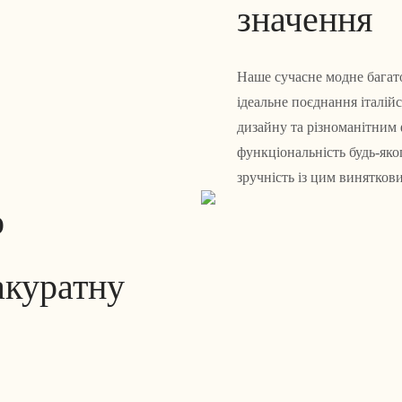
значення
Наше сучасне модне багат
ідеальне поєднання італій
дизайну та різноманітним 
функціональність будь-як
зручність із цим винятко
о
акуратну