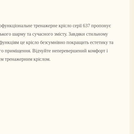
офункціональне тренажерне крісло серії 637 пропонує
ського шарму та сучасного змісту. Завдяки стильному
функціям це крісло безсумнівно покращить естетику та
ого приміщення. Відчуйте неперевершений комфорт і
вим тренажерним кріслом.