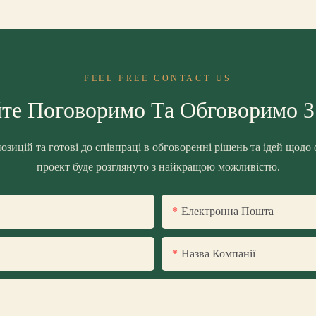
FEEL FREE CONTACT US
те Поговоримо Та Обговоримо 
озицій та готові до співпраці в обговоренні рішень та ідей щодо
проект буде розглянуто з найкращою можливістю.
Електронна Пошта
Назва Компанії