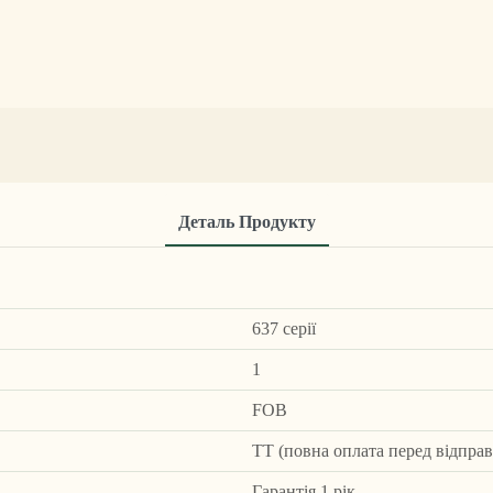
Деталь Продукту
637 серії
1
FOB
ТТ (повна оплата перед відпра
Гарантія 1 рік