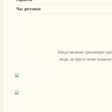
Час доставки
Представляємо тренажерне крісл
моди, це крісло може похвалит