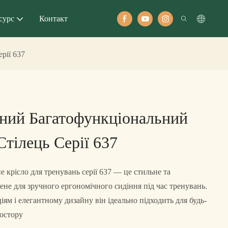
сурс
Контакт
рії 637
ний Багатофункціональний
тілець Серії 637
 крісло для тренувань серії 637 — це стильне та
чене для зручного ергономічного сидіння під час тренувань.
ям і елегантному дизайну він ідеально підходить для будь-
ростору