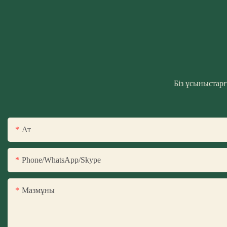
Біз ұсыныстар
Ат
Phone/WhatsApp/Skype
Мазмұны