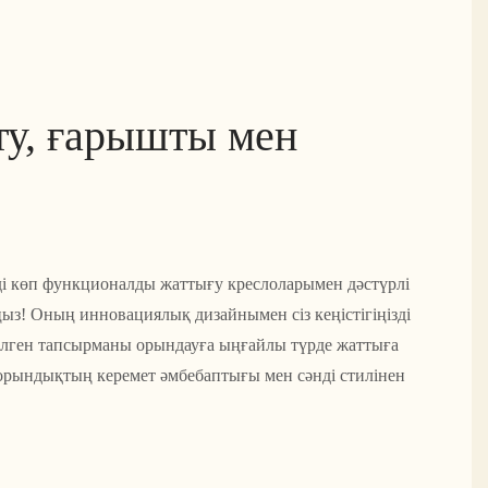
ту, ғарышты мен
ді көп функционалды жаттығу креслоларымен дәстүрлі
ыз! Оның инновациялық дизайнымен сіз кеңістігіңізді
келген тапсырманы орындауға ыңғайлы түрде жаттыға
й орындықтың керемет әмбебаптығы мен сәнді стилінен