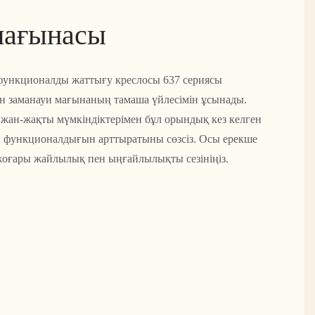
мағынасы
п функционалды жаттығу креслосы 637 сериясы
ен заманауи мағынаның тамаша үйлесімін ұсынады.
жан-жақты мүмкіндіктерімен бұл орындық кез келген
ен функционалдығын арттыратыны сөзсіз. Осы ерекше
жоғары жайлылық пен ыңғайлылықты сезініңіз.