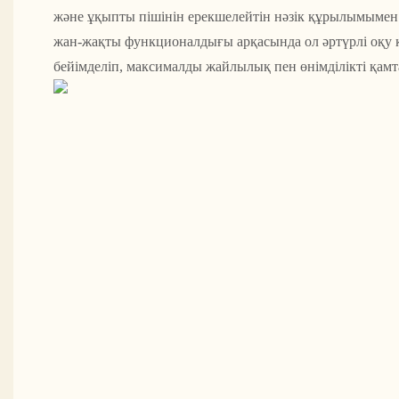
және ұқыпты пішінін ерекшелейтін нәзік құрылымымен 
жан-жақты функционалдығы арқасында ол әртүрлі оқу қ
бейімделіп, максималды жайлылық пен өнімділікті қамт