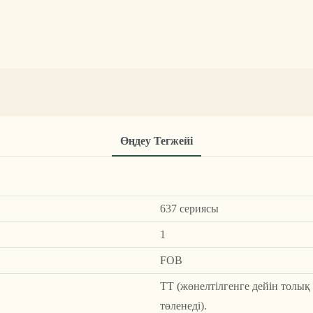
Өңдеу Тегжейі
637 сериясы
1
FOB
ТТ (жөнелтілгенге дейін толық
төленеді).