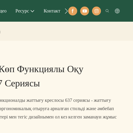
део
Ресурс
Контакт
ы
 Көп Функциялы Оқу
7 Сериясы
функционалды жаттығу креслосы 637 сериясы - жаттығу
 эргономикалық отыруға арналған стильді және әмбебап
ктері мен тегіс дизайнымен ол кез келген заманауи жұмыс