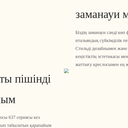
заманауи 
Біздің заманауи сәнді кө
итальяндық сүйкімділік п
Стильді дизайнымен және 
кеңістіктің эстетикасы м
жаттығу креслосымен ең 
ты пішінді
лым
осы 637 сериясы кез
олып табылатын қарапайым