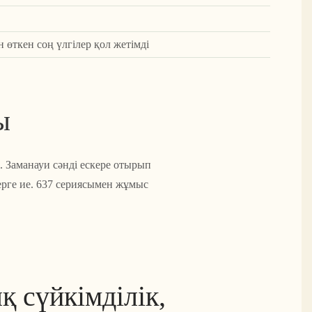
н өткен соң үлгілер қол жетімді
ы
 Заманауи сәнді ескере отырып
ерге ие. 637 сериясымен жұмыс
 сүйкімділік,