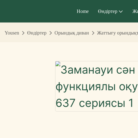
Home
Өндіртер
Ж
Yousen
Өндіртер
Орындық диван
Жаттығу орындық