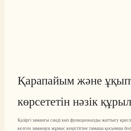
Қарапайым және ұқып
көрсететін нәзік құры
Қазіргі заманғы сәнді көп функционалды жаттығу кресл
келген заманауи жұмыс кеңістігіне тамаша қосымша б