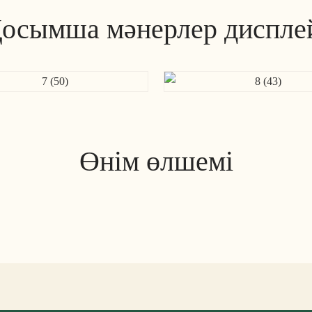
осымша мәнерлер диспле
Өнім өлшемі