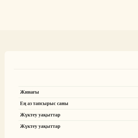
Жинағы
Ең аз тапсырыс саны
Жүктеу уақыттар
Жүктеу уақыттар