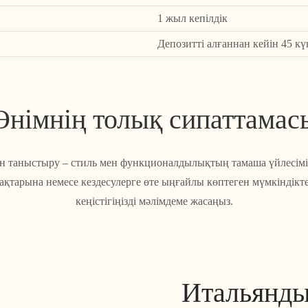
1 жыл кепілдік
Депозитті алғаннан кейін 45 кү
Өнімнің толық сипаттамас
н таныстыру – стиль мен функционалдылықтың тамаша үйлесімі.
ақтарына немесе кездесулерге өте ыңғайлы көптеген мүмкіндікт
кеңістігіңізді мәлімдеме жасаңыз.
Итальяндық