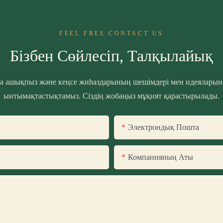
FEEL FREE CONTACT US
Бізбен Сөйлесіп, Талқылайық
ға ашықпыз және кеңсе жиһаздарының шешімдері мен идеяларын 
ынтымақтастықтамыз. Сіздің жобаңыз мұқият қарастырылады.
Электрондық Пошта
Компанияның Аты