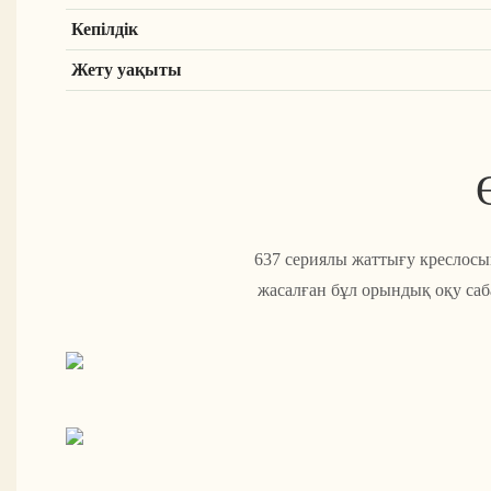
Кепілдік
Жету уақыты
637 сериялы жаттығу креслосы
жасалған бұл орындық оқу саб