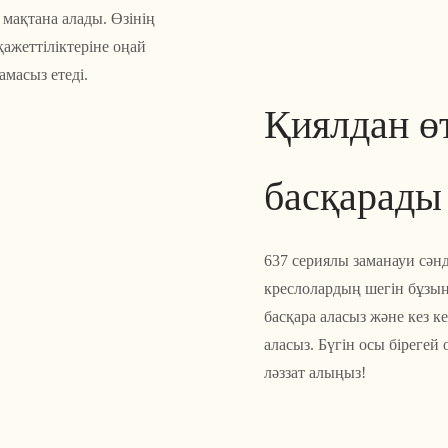
мақтана алады. Өзінің
ажеттіліктеріне оңай
амасыз етеді.
Қиялдан ө
басқарады
637 сериялы заманауи сән
креслолардың шегін бұзың
басқара аласыз және кез 
аласыз. Бүгін осы біреге
ләззат алыңыз!