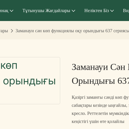
инақ
Тұтынушы Жағдайлары
Неліктен Біз
Ви
тары
Заманауи сән көп функциялы оқу орындығы 637 серияс
Заманауи Сән
Орындығы 63
Қазіргі заманғы сәнді көп 
сабақтары кезінде ыңғайлы,
кресло. Реттелетін мүмкінді
кеңістігі үшін өте қолайлы