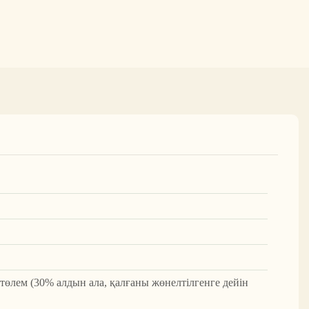
 төлем (30% алдын ала, қалғаны жөнелтілгенге дейін