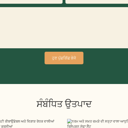
ਹੁਣ ਪੁੱਛਗਿੱਛ ਭੇਜੋ
ਸੰਬੰਧਿਤ ਉਤਪਾਦ