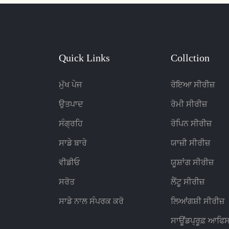
ੇ ਉੱਚ-ਅੰਤ ਦੇ ਟੁਕੜਿਆਂ ਦੇ ਨਾਲ
ਦਫਤਰ ਦੇ ਰਿਸੈਪਸ਼ਨ ਖੇਤਰ ਲਈ ਇੱਕ 
ੈਠਣ ਦੇ ਅਨੁਭਵ ਦਾ ਆਨੰਦ ਮਾਣੋ
ਬਣਾਉਂਦਾ ਹੈ
Quick Links
Collction
ਮੁੱਖ ਪੇਜ
ਰੋਇਆ ਸੀਰੀਜ਼
ਉਤਪਾਦ
ਰੋਮੀ ਸੀਰੀਜ਼
ਸੰਗ੍ਰਹਿ
ਰੋਪਿਨ ਸੀਰੀਜ਼
ਸਾਡੇ ਬਾਰੇ
ਯਾਜ਼ੀ ਸੀਰੀਜ਼
ਵੀਡੀਓ
ਯੂਸ਼ਾਂਗ ਸੀਰੀਜ਼
ਸਰੋਤ
ਲੈਂਟੂ ਸੀਰੀਜ਼
ਸਾਡੇ ਨਾਲ ਸੰਪਰਕ ਕਰੋ
ਲਿਆਂਗਸ਼ੀ ਸੀਰੀਜ਼
ਸਾਊਂਡਪ੍ਰੂਫ਼ ਆਫਿਸ