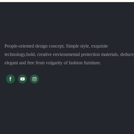
ਅਤੇ ਸਮਕਾਲੀ ਦਿੱਖ ਦੇ ਨਾਲ, ਇਹ ਕਿਸੇ ਵੀ ਆਧੁਨਿਕ
ਇਹਨਾਂ ਟਿਕਾਊ ਅਤ
ਸਪੇਸ ਲਈ ਸੰਪੂਰਨ ਜੋੜ ਹੈ
ਇੱਕ ਆਲੀਸ਼ਾਨ ਬ
People-oriented design concept, Simple style, exquisite
technology,bold, creative environmental protection materials, deduce
elegant and free from vulgarity of fashion furniture.