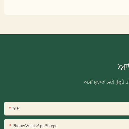
ਆਓ
ਅਸੀਂ ਸੁਝਾਵਾਂ ਲਈ ਖੁੱਲ੍ਹੇ 
ਨਾਮ
Phone/WhatsApp/Skype