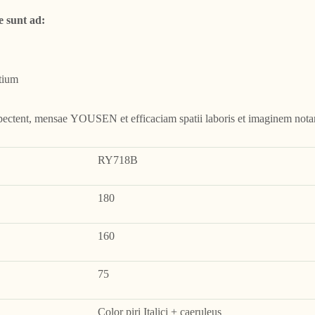
e sunt ad:
tium
 spectent, mensae YOUSEN et efficaciam spatii laboris et imaginem nota
RY718B
180
160
75
Color piri Italici + caeruleus