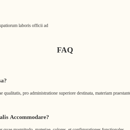
atiorum laboris officii ad
FAQ
sa?
ae qualitatis, pro administratione superiore destinata, materiam praes
ialis Accommodare?
uae magnitudo, materiae, colores, et configurationes functionales.