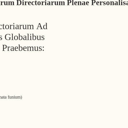
arum Directoriarum Plenae Personal
ctoriarum Ad
s Globalibus
 Praebemus:
emata funium)