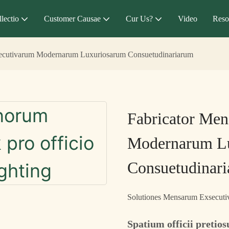
lectio
Customer Causae
Cur Us?
Video
Reso
ecutivarum Modernarum Luxuriosarum Consuetudinariarum
Fabricator Me
Modernarum L
Consuetudinar
Solutiones Mensarum Exsecut
Spatium officii pretio