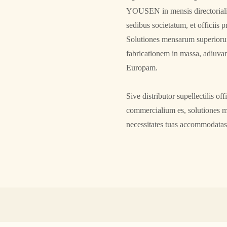
YOUSEN in mensis directorialib
sedibus societatum, et officiis pr
Solutiones mensarum superiorum
fabricationem in massa, adiuva
Europam.
Sive distributor supellectilis of
commercialium es, solutiones m
necessitates tuas accommodata