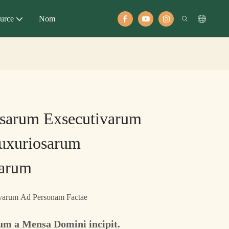
urce
Nom
nsarum Exsecutivarum
uxuriosarum
iarum
ivarum Ad Personam Factae
sum a Mensa Domini incipit.