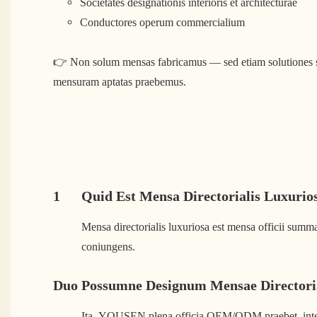
Societates designationis interioris et architecturae
Conductores operum commercialium
👉 Non solum mensas fabricamus — sed etiam solutiones sp
mensuram aptatas praebemus.
1
Quid Est Mensa Directorialis Luxurio
Mensa directorialis luxuriosa est mensa officii summ
coniungens.
Duo
Possumne Designum Mensae Director
Ita, YOUSEN plena officia OEM/ODM praebet, inter q