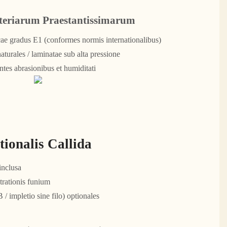
eriarum Praestantissimarum
ae gradus E1 (conformes normis internationalibus)
turales / laminatae sub alta pressione
entes abrasionibus et humiditati
tionalis Callida
inclusa
trationis funium
 / impletio sine filo) optionales