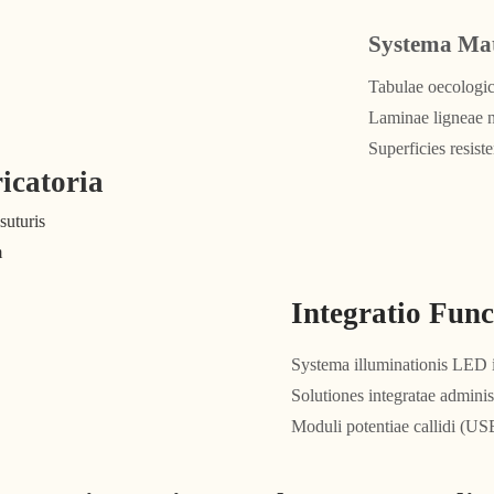
Systema Mat
Tabulae oecologic
Laminae ligneae na
Superficies resist
ricatoria
suturis
m
Integratio Func
Systema illuminationis LED 
Solutiones integratae adminis
Moduli potentiae callidi (USB