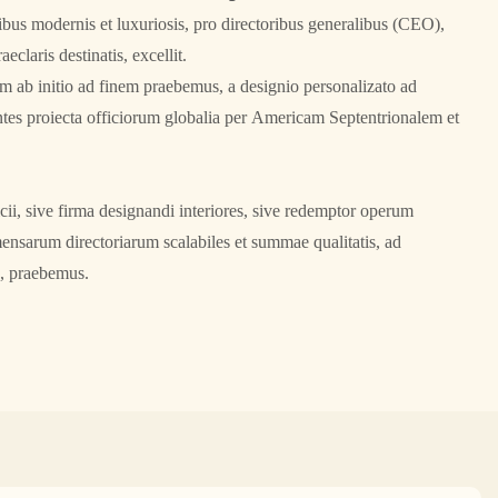
us modernis et luxuriosis, pro directoribus generalibus (CEO),
aeclaris destinatis, excellit.
 ab initio ad finem praebemus, a designio personalizato ad
ntes proiecta officiorum globalia per Americam Septentrionalem et
ficii, sive firma designandi interiores, sive redemptor operum
ensarum directoriarum scalabiles et summae qualitatis, ad
s, praebemus.