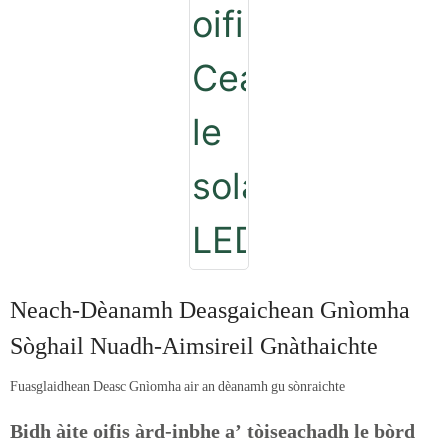
Neach-Dèanamh Deasgaichean Gnìomha
Sòghail Nuadh-Aimsireil Gnàthaichte
Fuasglaidhean Deasc Gnìomha air an dèanamh gu sònraichte
Bidh àite oifis àrd-inbhe a’ tòiseachadh le bòrd