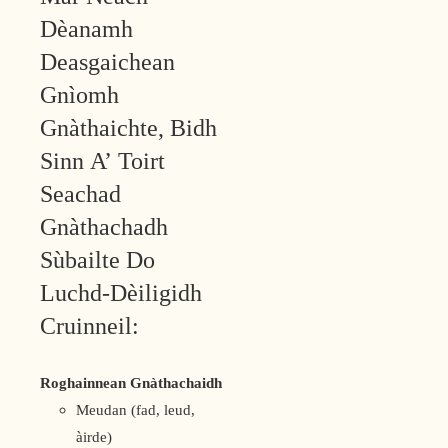
Dèanamh
Deasgaichean
Gnìomh
Gnàthaichte, Bidh
Sinn A’ Toirt
Seachad
Gnàthachadh
Sùbailte Do
Luchd-Dèiligidh
Cruinneil:
Roghainnean Gnàthachaidh
Meudan (fad, leud,
àirde)