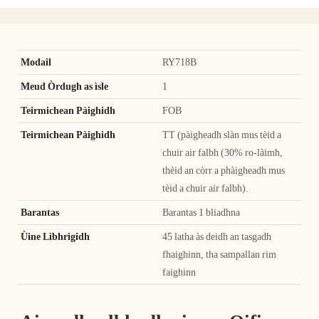
Modail
RY718B
Meud Òrdugh as ìsle
1
Teirmichean Pàighidh
FOB
Teirmichean Pàighidh
TT (pàigheadh ​​slàn mus tèid a
chuir air falbh (30% ro-làimh,
thèid an còrr a phàigheadh ​​mus
tèid a chuir air falbh).
Barantas
Barantas 1 bliadhna
Ùine Lìbhrigidh
45 latha às deidh an tasgadh
fhaighinn, tha sampallan rim
faighinn