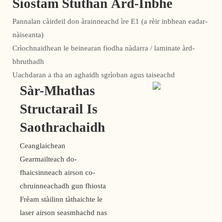
Siostam Stuthan Àrd-Inbhe
Pannalan càirdeil don àrainneachd ìre E1 (a rèir inbhean eadar-
nàiseanta)
Crìochnaidhean le beinearan fiodha nàdarra / laminate àrd-
bhruthadh
Uachdaran a tha an aghaidh sgrìoban agus taiseachd
Sàr-Mhathas
Structarail Is
Saothrachaidh
Ceanglaichean
Gearmailteach do-
fhaicsinneach airson co-
chruinneachadh gun fhiosta
Frèam stàilinn tàthaichte le
laser airson seasmhachd nas