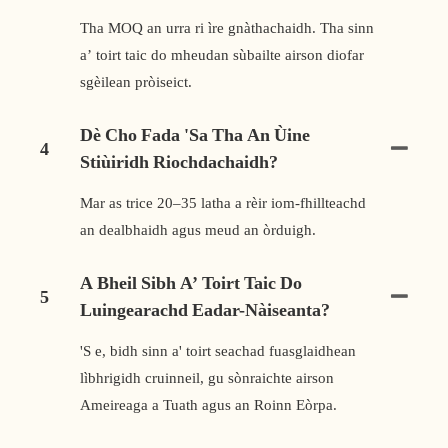
Tha MOQ an urra ri ìre gnàthachaidh. Tha sinn
a’ toirt taic do mheudan sùbailte airson diofar
sgèilean pròiseict.
Dè Cho Fada 'sa Tha An Ùine
4
Stiùiridh Riochdachaidh?
Mar as trice 20–35 latha a rèir iom-fhillteachd
an dealbhaidh agus meud an òrduigh.
A Bheil Sibh A’ Toirt Taic Do
5
Luingearachd Eadar-Nàiseanta?
'S e, bidh sinn a' toirt seachad fuasglaidhean
lìbhrigidh cruinneil, gu sònraichte airson
Ameireaga a Tuath agus an Roinn Eòrpa.