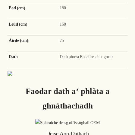
Fad (cm)
180
Leud (cm)
160
Àirde (cm)
75
Dath
Dath piorra Eadailteach + gorm
Faodar dath a’ phlàta a
ghnàthachadh
Deise Aon-Dathach