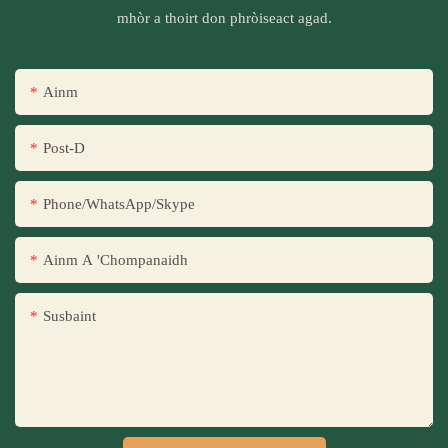
mhòr a thoirt don phròiseact agad.
Ainm
Post-D
Phone/WhatsApp/Skype
Ainm A 'Chompanaidh
Susbaint