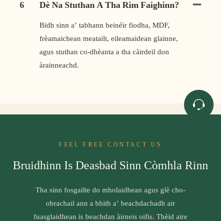
6
Dè Na Stuthan A Tha Rim Faighinn?
Bidh sinn a’ tabhann beinéir fiodha, MDF,
frèamaichean meatailt, eileamaidean glainne,
agus stuthan co-dhèanta a tha càirdeil don
àrainneachd.
FEEL FREE CONTACT US
Bruidhinn Is Deasbad Sinn Còmhla Rinn
Tha sinn fosgailte do mholaidhean agus glè cho-
obrachail ann a bhith a’ beachdachadh air
fuasglaidhean is beachdan àirneis oifis. Thèid aire