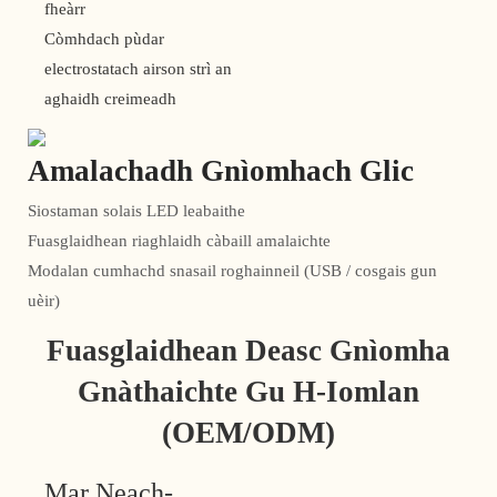
fheàrr
Còmhdach pùdar
electrostatach airson strì an
aghaidh creimeadh
Amalachadh Gnìomhach Glic
Siostaman solais LED leabaithe
Fuasglaidhean riaghlaidh càbaill amalaichte
Modalan cumhachd snasail roghainneil (USB / cosgais gun
uèir)
Fuasglaidhean Deasc Gnìomha
Gnàthaichte Gu H-Iomlan
(OEM/ODM)
Mar Neach-