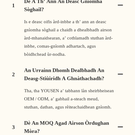
Dè A Th’ Ann An Deasc Gnìomha
1
Sòghail?
Is e deasc oifis àrd-inbhe a th’ ann an deasc
gnìomha sòghail a chaidh a dhealbhadh airson
àrd-mhanaidsearan, a’ cothlamadh stuthan àrd-
inbhe, comas-gnìomh adhartach, agus
bòidhchead ùr-nodha.
An Urrainn Dhomh Dealbhadh An
2
Deasg-Stiùiridh A Ghnàthachadh?
Tha, tha YOUSEN a’ tabhann làn sheirbheisean
OEM / ODM, a’ gabhail a-steach meud,
stuthan, dathan, agus rèiteachaidhean gnìomh.
Dè An MOQ Agad Airson Òrdughan
3
Mòra?