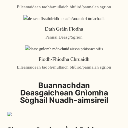
Eileamaidean taobh/mullaich bhùird/pannalan sgrion
Dath Gràin Fiodha
Pannal Deasg/Sgrion
Fiodh-Fhiodha Chruaidh
Eileamaidean taobh/mullaich bhùird/pannalan sgrion
Buannachdan
Deasgaichean Gnìomha
Sòghail Nuadh-aimsireil