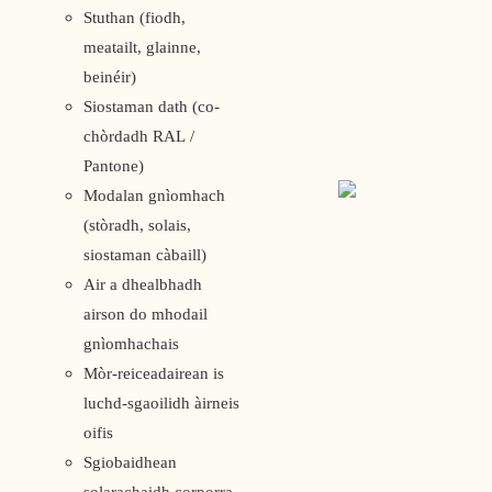
Stuthan (fiodh,
meatailt, glainne,
beinéir)
Siostaman dath (co-
chòrdadh RAL /
Pantone)
Modalan gnìomhach
(stòradh, solais,
siostaman càbaill)
Air a dhealbhadh
airson do mhodail
gnìomhachais
Mòr-reiceadairean is
luchd-sgaoilidh àirneis
oifis
Sgiobaidhean
solarachaidh corporra