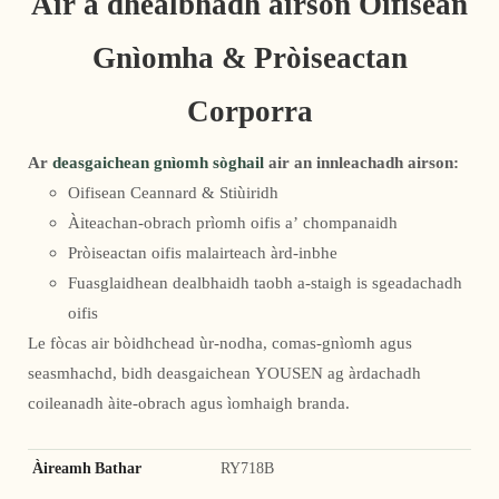
Air a dhealbhadh airson Oifisean
Gnìomha & Pròiseactan
Corporra
Ar
deasgaichean gnìomh sòghail
air an innleachadh airson:
Oifisean Ceannard & Stiùiridh
Àiteachan-obrach prìomh oifis a’ chompanaidh
Pròiseactan oifis malairteach àrd-inbhe
Fuasglaidhean dealbhaidh taobh a-staigh is sgeadachadh
oifis
Le fòcas air bòidhchead ùr-nodha, comas-gnìomh agus
seasmhachd, bidh deasgaichean YOUSEN ag àrdachadh
coileanadh àite-obrach agus ìomhaigh branda.
Àireamh Bathar
RY718B