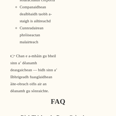
Companaidhean
dealbhaidh taobh a-
staigh is ailtireachd
Cunnradairean
phròiseactan
malairteach
👉 Chan e a-mhàin gu bheil
sinn a’ dèanamh
deasgaichean — bidh sinn a’
lìbhrigeadh fuasglaidhean
àite-obrach oifis air an
dèanamh gu sònraichte.
FAQ