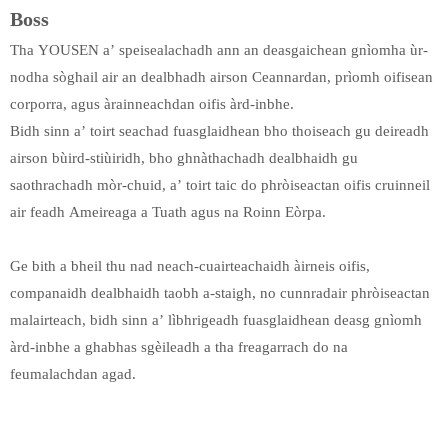
Boss
Tha YOUSEN a’ speisealachadh ann an deasgaichean gnìomha ùr-
nodha sòghail air an dealbhadh airson Ceannardan, prìomh oifisean
corporra, agus àrainneachdan oifis àrd-inbhe.
Bidh sinn a’ toirt seachad fuasglaidhean bho thoiseach gu deireadh
airson bùird-stiùiridh, bho ghnàthachadh dealbhaidh gu
saothrachadh mòr-chuid, a’ toirt taic do phròiseactan oifis cruinneil
air feadh Ameireaga a Tuath agus na Roinn Eòrpa.
Ge bith a bheil thu nad neach-cuairteachaidh àirneis oifis,
companaidh dealbhaidh taobh a-staigh, no cunnradair phròiseactan
malairteach, bidh sinn a’ lìbhrigeadh fuasglaidhean deasg gnìomh
àrd-inbhe a ghabhas sgèileadh a tha freagarrach do na
feumalachdan agad.