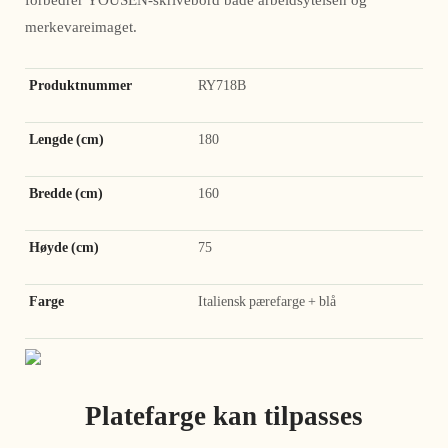
forbedrer YOUSEN-skrivebord både arbeidsytelsen og
merkevareimaget.
Produktnummer
RY718B
Lengde (cm)
180
Bredde (cm)
160
Høyde (cm)
75
Farge
Italiensk pærefarge + blå
Platefarge kan tilpasses