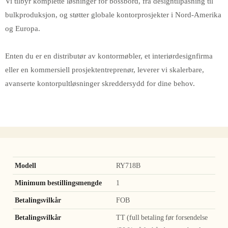
Vi tilbyr komplette løsninger for bossbord, fra designtilpasning til
bulkproduksjon, og støtter globale kontorprosjekter i Nord-Amerika
og Europa.
Enten du er en distributør av kontormøbler, et interiørdesignfirma
eller en kommersiell prosjektentreprenør, leverer vi skalerbare,
avanserte kontorpultløsninger skreddersydd for dine behov.
Modell
RY718B
Minimum bestillingsmengde
1
Betalingsvilkår
FOB
Betalingsvilkår
TT (full betaling før forsendelse