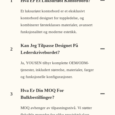
1
Hva Er Et Luksuriøst Kontorbord?
Et luksuriøst kontorbord er et eksklusivt
kontorbord designet for toppledelse, og
kombinerer førsteklasses materialer, avansert
funksjonalitet og moderne estetikk.
Kan Jeg Tilpasse Designet På
2
Lederskrivebordet?
Ja, YOUSEN tilbyr komplette OEM/ODM-
tjenester, inkludert størrelse, materialer, farger
og funksjonelle konfigurasjoner.
Hva Er Din MOQ For
3
Bulkbestillinger?
MOQ avhenger av tilpasningsnivå. Vi støtter
fleksible mengder for ulike prosjektskalaer.