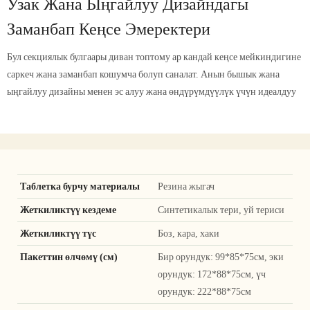
Узак Жана Ыңгайлуу Дизайндагы
Заманбап Кеңсе Эмеректери
Бул секциялык булгаары диван топтому ар кандай кеңсе мейкиндигине
саркеч жана заманбап кошумча болуп саналат. Анын бышык жана
ыңгайлуу дизайны менен эс алуу жана өндүрүмдүүлүк үчүн идеалдуу
Таблетка бурчу материалы
Резина жыгач
Жеткиликтүү кездеме
Синтетикалык тери, уй териси
Жеткиликтүү түс
Боз, кара, хаки
Пакеттин өлчөмү (см)
Бир орундук: 99*85*75см, эки
орундук: 172*88*75см, үч
орундук: 222*88*75см