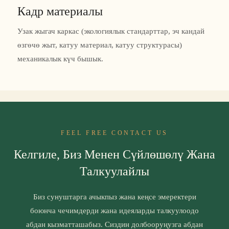
Кадр материалы
Узак жыгач каркас (экологиялык стандарттар, эч кандай
өзгөчө жыт, катуу материал, катуу структурасы)
механикалык күч бышык.
FEEL FREE CONTACT US
Келгиле, Биз Менен Сүйлөшөлү Жана
Талкуулайлы
Биз сунуштарга ачыкпыз жана кеңсе эмеректери
боюнча чечимдерди жана идеяларды талкуулоодо
абдан кызматташабыз. Сиздин долбооруңузга абдан