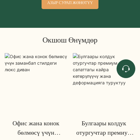
АЗЫР СУРАП ЖӨНӨТҮҮ
Окшош Өнүмдөр
Офис жана конок
Булгаары колдук
бөлмөсү үчүн
отургучтар премиум