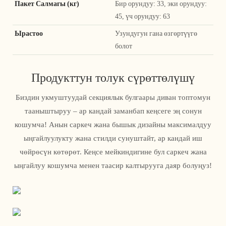
Пакет Салмагы (кг)
Бир орундуу: 33, эки орундуу:
45, үч орундуу: 63
Ырастоо
Узундугун гана өзгөртүүгө
болот
Продукттун толук сүрөттөлүшү
Биздин укмуштуудай секциялык булгаары диван топтомун
тааныштыруу – ар кандай заманбап кеңсеге эң сонун
кошумча! Анын саркеч жана бышык дизайны максималдуу
ыңгайлуулукту жана стилди сунуштайт, ар кандай иш
чөйрөсүн көтөрөт. Кеңсе мейкиндигине бул саркеч жана
ыңгайлуу кошумча менен таасир калтырууга даяр болуңуз!