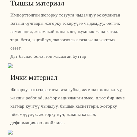
Тышкы материал
Импорттолгон жогорку тозууга чыдамдуу коюуланган
Батыш булгаары жогорку эскирүүгө чыдамдуу, беттик
ламинация, жылмакай жана кооз, жумшак жана катаал
тери бети, ыңгайлуу, экологиялык таза жана жытсыз
сезет.
Дат баспас болоттон жасалган буттар
Ички материал
Жогорку тыгыздыктагы таза губка, жумшак жана катуу,
жакшы ребound, деформацияланган эмес, плюс бир нече
катмар күчтүү чыңалуу, бышык касиеттери, жогорку
ийкемдүүлүк, жогорку күч, жакшы катаал,
деформациялоо оңой эмес.