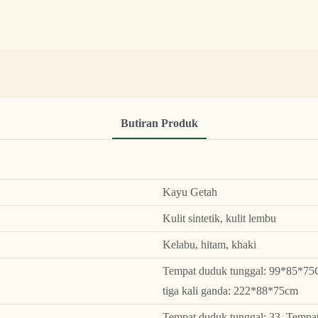
Butiran Produk
Kayu Getah
Kulit sintetik, kulit lembu
Kelabu, hitam, khaki
Tempat duduk tunggal: 99*85*75
tiga kali ganda: 222*88*75cm
Tempat duduk tunggal: 33, Tempat