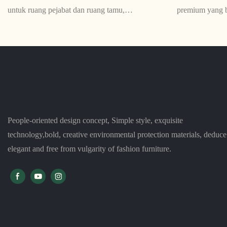
untuk ruang pejabat dan ruang tamu,
premium yang b
menawarkan reka bentuk yang anggun dan
tahan ubah ben
sofistikated yang pasti menarik perhatian.
gaya yang berp
Dengan kusyen mewah dan rupa kontemporari,
tempat duduk 
ia adalah tambahan yang sempurna untuk mana-
tahan lama dan
mana ruang moden
People-oriented design concept, Simple style, exquisite
technology,bold, creative environmental protection materials, deduce
elegant and free from vulgarity of fashion furniture.