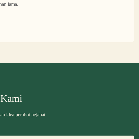
han lama.
 Kami
n idea perabot pejabat.