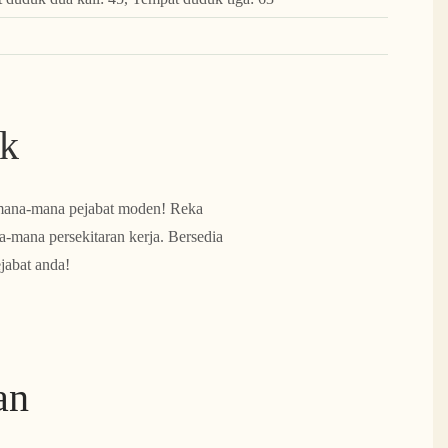
uk
mana-mana pejabat moden! Reka
mana persekitaran kerja. Bersedia
jabat anda!
an