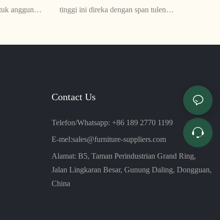
tuk anggun
tinggi ini direka dengan span tulen
t yang lembut
berketumpatan tinggi untuk keselesaan
saan dan
tambahan. Reka bentuknya yang anggun dan
han yang
kontemporari sesuai untuk mana-mana ruang
asan
pejabat
Contact Us
Telefon/Whatsapp: +86 189 2770 1199
E-mel:
sales@furniture-suppliers.com
Alamat: B5, Taman Perindustrian Grand Ring,
Jalan Lingkaran Besar, Gunung Daling, Dongguan,
China