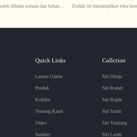
oleh dibalut semula dan bahan
Duduk ini menampilkan reka ben
tuk, memastikan keselesaan dan
dengan campuran permukaan kuli
anjangan. Nikmati pengalaman
dan lasak. Ia menawarkan kesele
yang mewah dengan kepingan
ketahanan, menjadikannya tamba
 mewah ini
sempurna untuk mana-mana kaw
penerimaan pejabat
Quick Links
Collction
Laman Utama
Siri Diraja
Produk
Siri Romei
Koleksi
Siri Ropin
Tentang Kami
Siri Yazhi
Video
Siri Yushang
Sumber
Siri Lantu