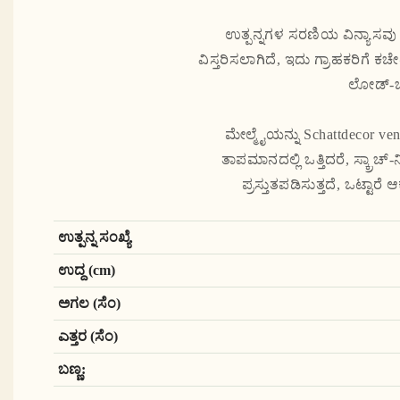
ಉತ್ಪನ್ನಗಳ ಸರಣಿಯ ವಿನ್ಯಾಸವು 
ವಿಸ್ತರಿಸಲಾಗಿದೆ, ಇದು ಗ್ರಾಹಕರಿಗೆ ಕಚೇ
ಲೋಡ್-ಬೇ
ಮೇಲ್ಮೈಯನ್ನು Schattdecor veneer
ತಾಪಮಾನದಲ್ಲಿ ಒತ್ತಿದರೆ, ಸ್ಕ್ರಾ
ಪ್ರಸ್ತುತಪಡಿಸುತ್ತದೆ, ಒಟ್ಟಾರ
ಉತ್ಪನ್ನ ಸಂಖ್ಯೆ
ಉದ್ದ (cm)
ಅಗಲ (ಸೆಂ)
ಎತ್ತರ (ಸೆಂ)
ಬಣ್ಣ: