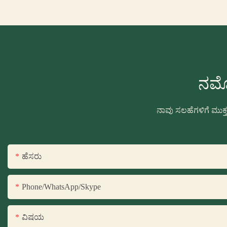
ನಮ್
ನಾವು ಸಲಹೆಗಳಿಗೆ ಮುಕ
ಹೆಸರು
Phone/WhatsApp/Skype
ವಿಷಯ