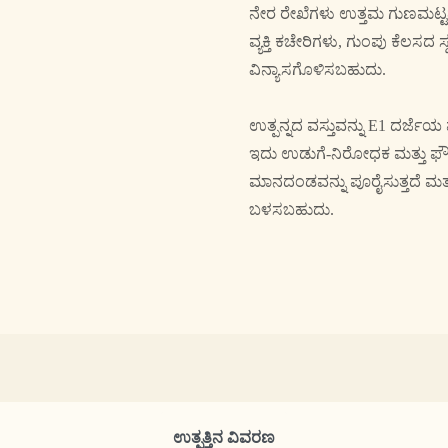
ನೇರ ರೇಖೆಗಳು ಉತ್ತಮ ಗುಣಮಟ್ಟದ
ವ್ಯಕ್ತಿ ಕಚೇರಿಗಳು, ಗುಂಪು ಕೆಲಸದ ಸ
ವಿನ್ಯಾಸಗೊಳಿಸಬಹುದು.
ಉತ್ಪನ್ನದ ವಸ್ತುವನ್ನು E1 ದರ್ಜ
ಇದು ಉಡುಗೆ-ನಿರೋಧಕ ಮತ್ತು ಫೌಲಿ
ಮಾನದಂಡವನ್ನು ಪೂರೈಸುತ್ತದೆ ಮತ್ತ
ಬಳಸಬಹುದು.
ಉತ್ಪತ್ತಿನ ವಿವರಣ