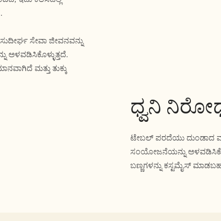
.
ಸುದೀರ್ಘ ಸೇವಾ ಜೀವನವನ್ನು
 ಅಳವಡಿಸಿಕೊಳ್ಳುತ್ತದೆ.
ನವಾಗಿದೆ ಮತ್ತು ತುಕ್ಕು
ಧ್ವನಿ ನಿರ
ಟೇಬಲ್ ಪರದೆಯು ದುಂಡಾದ ಮೂಲೆಯ 
ಸಂಯೋಜನೆಯನ್ನು ಅಳವಡಿಸಿಕೊಂಡಿದೆ,
ಬಣ್ಣಗಳನ್ನು ಕಸ್ಟಮೈಸ್ ಮಾಡಬ