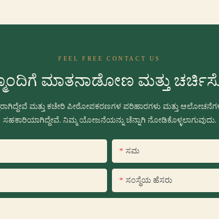
FEEL FREE CONTACT US
ಮೊಂದಿಗೆ ಮಾತನಾಡೋಣ ಮತ್ತು ಚರ್ಚ
್ತರಾಗಿದ್ದೇವೆ ಮತ್ತು ಕಚೇರಿ ಪೀಠೋಪಕರಣಗಳ ಪರಿಹಾರಗಳು ಮತ್ತು ಆಲೋಚನೆಗಳನ್
ಸಹಕಾರಿಯಾಗಿದ್ದೇವೆ. ನಿಮ್ಮ ಯೋಜನೆಯನ್ನು ಚೆನ್ನಾಗಿ ನೋಡಿಕೊಳ್ಳಲಾಗುವುದು.
ಸಮ
ಸಂಸ್ಥೆಯ ಹೆಸರು