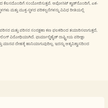
 ಕೆಲಸದೊಂದಿಗೆ ಸಂಯೋಜಿಸುತ್ತವೆ. ಆಪೋಸಿಟ್ ಕ್ವಾಡ್‌ನೊಂದಿಗೆ, ಏಕ-
್ಥಳಗಳು ಮತ್ತು ಮುಕ್ತ-ಸ್ಥಳದ ಪರಿಕಲ್ಪನೆಗಳನ್ನು ವಿವಿಧ ರೀತಿಯಲ್ಲಿ
ೆಯ ಪರಿಸರ ಮತ್ತು ಪರಿಸರ ಸಂರಕ್ಷಣಾ ಕಣ ಫಲಕದಿಂದ ತಯಾರಿಸಲಾಗುತ್ತದೆ,
ಂಗ್ ವಿರೋಧಿಯಾಗಿದೆ. ಫಾರ್ಮಾಲ್ಡಿಹೈಡ್ ರಾಷ್ಟ್ರೀಯ ಪರೀಕ್ಷಾ
ು ಮಾನವ ದೇಹಕ್ಕೆ ಹಾನಿಯಾಗುವುದಿಲ್ಲ. ಇದನ್ನು ಆತ್ಮವಿಶ್ವಾಸದಿಂದ