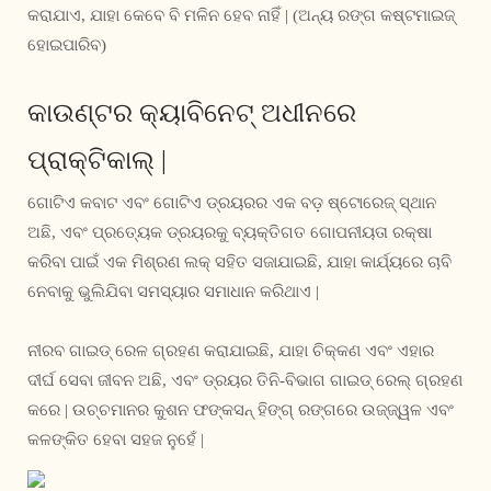
କରାଯାଏ, ଯାହା କେବେ ବି ମଳିନ ହେବ ନାହିଁ | (ଅନ୍ୟ ରଙ୍ଗ କଷ୍ଟମାଇଜ୍
ହୋଇପାରିବ)
କାଉଣ୍ଟର କ୍ୟାବିନେଟ୍ ଅଧୀନରେ
ପ୍ରାକ୍ଟିକାଲ୍ |
ଗୋଟିଏ କବାଟ ଏବଂ ଗୋଟିଏ ଡ୍ରୟରର ଏକ ବଡ଼ ଷ୍ଟୋରେଜ୍ ସ୍ଥାନ
ଅଛି, ଏବଂ ପ୍ରତ୍ୟେକ ଡ୍ରୟରକୁ ବ୍ୟକ୍ତିଗତ ଗୋପନୀୟତା ରକ୍ଷା
କରିବା ପାଇଁ ଏକ ମିଶ୍ରଣ ଲକ୍ ସହିତ ସଜାଯାଇଛି, ଯାହା କାର୍ଯ୍ୟରେ ଚାବି
ନେବାକୁ ଭୁଲିଯିବା ସମସ୍ୟାର ସମାଧାନ କରିଥାଏ |
ନୀରବ ଗାଇଡ୍ ରେଳ ଗ୍ରହଣ କରାଯାଇଛି, ଯାହା ଚିକ୍କଣ ଏବଂ ଏହାର
ଦୀର୍ଘ ସେବା ଜୀବନ ଅଛି, ଏବଂ ଡ୍ରୟର ତିନି-ବିଭାଗ ଗାଇଡ୍ ରେଲ୍ ଗ୍ରହଣ
କରେ | ଉଚ୍ଚମାନର କୁଶନ ଫଙ୍କସନ୍ ହିଙ୍ଗ୍ ରଙ୍ଗରେ ଉଜ୍ଜ୍ୱଳ ଏବଂ
କଳଙ୍କିତ ହେବା ସହଜ ନୁହେଁ |