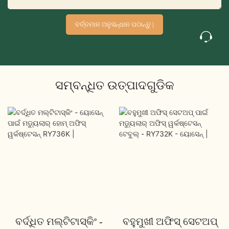
ବର୍ତ୍ତମାନ ଅନୁସନ୍ଧାନ ପଠାନ୍ତୁ |
ସମ୍ବନ୍ଧିତ ଉତ୍ପାଦଗୁଡିକ
ବର୍ଦ୍ଧିତ ମଲ୍ଟିଟାସ୍କିଂ -
ବହୁମୁଖୀ ଅଫିସ୍ ସେଟଅପ୍