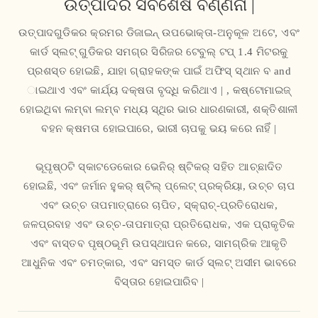
ଉତ୍ପାଦର ସବିଶେଷ ବର୍ଣ୍ଣନା |
ଉତ୍ପାଦଗୁଡିକର କ୍ରମର ଡିଜାଇନ୍ ଉପଭୋକ୍ତା-ଅନୁକୂଳ ଅଟେ, ଏବଂ
କାର୍ଡ ସ୍ଲଟ୍ ଗୁଡିକର ସମଗ୍ର ସିରିଜର ଟେବୁଲ୍ ଟପ୍ 1.4 ମିଟରକୁ
ପ୍ରଶସ୍ତ ହୋଇଛି, ଯାହା ଗ୍ରାହକଙ୍କ ପାଇଁ ଅଫିସ୍ ସ୍ଥାନ ବ and
ାଇଥାଏ ଏବଂ କାର୍ଯ୍ୟ ଦକ୍ଷତା ବୃଦ୍ଧି କରିଥାଏ | , କଷ୍ଟୋମାଇଜ୍
ହୋଇଥିବା ଲମ୍ବା ଲମ୍ବ ମଧ୍ୟ ସ୍ଥିର ଭାର ଧାରଣକାରୀ, ଶକ୍ତିଶାଳୀ
ବହନ କ୍ଷମତା ହୋଇପାରେ, ଭାରୀ ଚାପକୁ ଭୟ କରେ ନାହିଁ |
ଭୂପୃଷ୍ଠଟି ସ୍କାଟଡେକୋର ଭେନିର୍ ଷ୍ଟିକର୍ ସହିତ ଆଚ୍ଛାଦିତ
ହୋଇଛି, ଏବଂ ଜର୍ମାନ ହୁକର୍ ଷ୍ଟିଲ୍ ପ୍ଲେଟ୍ ପ୍ରକ୍ରିୟା, ଉଚ୍ଚ ଚାପ
ଏବଂ ଉଚ୍ଚ ତାପମାତ୍ରାରେ ଚାପିତ, ସ୍କ୍ରାଚ୍-ପ୍ରତିରୋଧକ,
ଜଳପ୍ରବାହ ଏବଂ ଉଚ୍ଚ-ତାପମାତ୍ରା ପ୍ରତିରୋଧକ, ଏକ ପ୍ରାକୃତିକ
ଏବଂ ବାସ୍ତବ ପୃଷ୍ଠଭୂମି ଉପସ୍ଥାପନ କରେ, ସାମଗ୍ରିକ ଆକୃତି
ଆଧୁନିକ ଏବଂ ଚମତ୍କାର, ଏବଂ ସମସ୍ତ କାର୍ଡ ସ୍ଲଟ୍ ଅସୀମ ଭାବରେ
ବିସ୍ତାର ହୋଇପାରିବ |