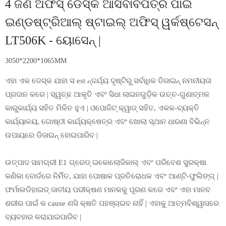
4 ଜଣ ଅଫିସ୍ ଡେସ୍କ ଆସବାବପତ୍ର ପାଇଁ
ଇଣ୍ଡଷ୍ଟ୍ରିଆଲ୍ ଷ୍ଟାଇଲ୍ ଅଫିସ୍ ୱର୍କଷ୍ଟେସନ୍
LT506K - ୟୋସେନ୍ |
3050*2200*1065MM
ଏହା ଏକ ଡେସ୍କ ଯାହା ସ est ନ୍ଦର୍ଯ୍ୟ ଦୃଷ୍ଟିରୁ ସର୍ବାଧିକ ଡିଜାଇନ୍ ନମନୀୟତା
ପ୍ରଦାନ କରେ | ସ୍ୱଚ୍ଛ ଆକୃତି ଏବଂ ସିଧା ଲାଇନଗୁଡ଼ିକ ଉଚ୍ଚ-ଗୁଣାତ୍ମକ
କାରୁକାର୍ଯ୍ୟ ସହିତ ମିଳିତ ହୁଏ | ଓପୋଜିଟ୍ କ୍ୱାଡ୍ ସହିତ, ଏକକ-ବ୍ୟକ୍ତି
କାର୍ଯ୍ୟାଳୟ, ଗୋଷ୍ଠୀ କାର୍ଯ୍ୟକ୍ଷେତ୍ର ଏବଂ ଖୋଲା ସ୍ଥାନ ଧାରଣା ବିଭିନ୍ନ
ଉପାୟରେ ଡିଜାଇନ୍ ହୋଇପାରିବ |
ଉତ୍ପାଦ ସାମଗ୍ରୀ E1 ଗ୍ରେଡ୍ ଇକୋଲୋଜିକାଲ୍ ଏବଂ ପରିବେଶ ସୁରକ୍ଷା
କଣିକା ବୋର୍ଡରେ ନିର୍ମିତ, ଯାହା ପୋଷାକ ପ୍ରତିରୋଧକ ଏବଂ ଆଣ୍ଟି-ଫୁଲିଙ୍ଗ୍ |
ଫର୍ମାଲଡିହାଇଡ୍ ଜାତୀୟ ପରୀକ୍ଷଣ ମାନକକୁ ପୂରଣ କରେ ଏବଂ ଏହା ମାନବ
ଶରୀର ପାଇଁ କ cause ଣସି କ୍ଷତି ପହଞ୍ଚାଇବ ନାହିଁ | ଏହାକୁ ଆତ୍ମବିଶ୍ୱାସରେ
ବ୍ୟବହାର କରାଯାଇପାରିବ |