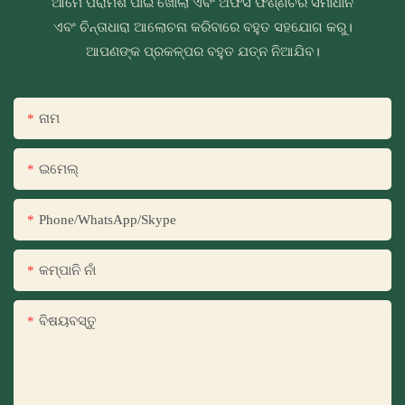
ଆମେ ପରାମର୍ଶ ପାଇଁ ଖୋଲା ଏବଂ ଅଫିସ ଫର୍ଣ୍ଣିଚର ସମାଧାନ
ଏବଂ ଚିନ୍ତାଧାରା ଆଲୋଚନା କରିବାରେ ବହୁତ ସହଯୋଗ କରୁ।
ଆପଣଙ୍କ ପ୍ରକଳ୍ପର ବହୁତ ଯତ୍ନ ନିଆଯିବ।
ନାମ
ଇମେଲ୍
Phone/WhatsApp/Skype
କମ୍ପାନି ନାଁ
ବିଷୟବସ୍ତୁ