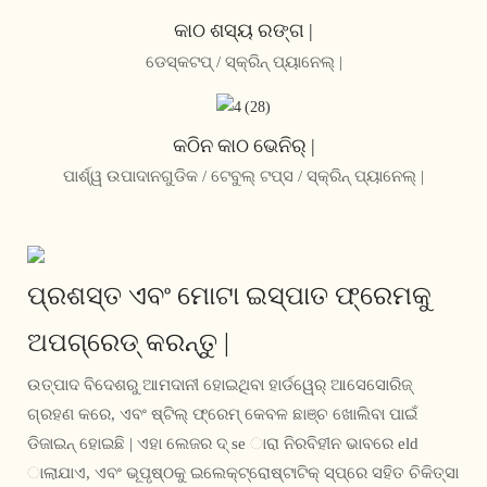
କାଠ ଶସ୍ୟ ରଙ୍ଗ |
ଡେସ୍କଟପ୍ / ସ୍କ୍ରିନ୍ ପ୍ୟାନେଲ୍ |
କଠିନ କାଠ ଭେନିର୍ |
ପାର୍ଶ୍ୱ ଉପାଦାନଗୁଡିକ / ଟେବୁଲ୍ ଟପ୍ସ / ସ୍କ୍ରିନ୍ ପ୍ୟାନେଲ୍ |
ପ୍ରଶସ୍ତ ଏବଂ ମୋଟା ଇସ୍ପାତ ଫ୍ରେମକୁ
ଅପଗ୍ରେଡ୍ କରନ୍ତୁ |
ଉତ୍ପାଦ ବିଦେଶରୁ ଆମଦାନୀ ହୋଇଥିବା ହାର୍ଡୱେର୍ ଆସେସୋରିଜ୍
ଗ୍ରହଣ କରେ, ଏବଂ ଷ୍ଟିଲ୍ ଫ୍ରେମ୍ କେବଳ ଛାଞ୍ଚ ଖୋଲିବା ପାଇଁ
ଡିଜାଇନ୍ ହୋଇଛି | ଏହା ଲେଜର ଦ୍ se ାରା ନିରବିହୀନ ଭାବରେ eld
ାଲାଯାଏ, ଏବଂ ଭୂପୃଷ୍ଠକୁ ଇଲେକ୍ଟ୍ରୋଷ୍ଟାଟିକ୍ ସ୍ପ୍ରେ ସହିତ ଚିକିତ୍ସା