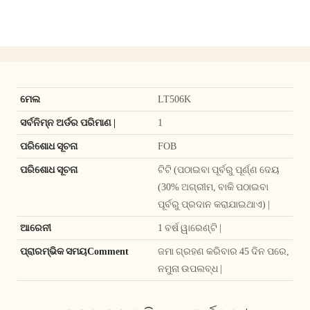
ମେଲ
LT506K
ସର୍ବନିମ୍ନ ଅର୍ଡର ପରିମାଣ |
1
ପରିଶୋଧ ସୂଚନା
FOB
ପରିଶୋଧ ସୂଚନା
ଟିଟି (ପଠାଇବା ପୂର୍ବରୁ ପୂର୍ଣ୍ଣ ଦେୟ
(30% ଅଗ୍ରୀମ, ବାକି ପଠାଇବା
ପୂର୍ବରୁ ପ୍ରଦାନ କରାଯାଇଥାଏ) |
ଆରେନୀ
1 ବର୍ଷ ୱାରେଣ୍ଟି |
ପ୍ରାରମ୍ଭିକ ସମୟComment
ଜମା ଗ୍ରହଣ କରିବାର 45 ଦିନ ପରେ,
ନମୁନା ଉପଲବ୍ଧ |