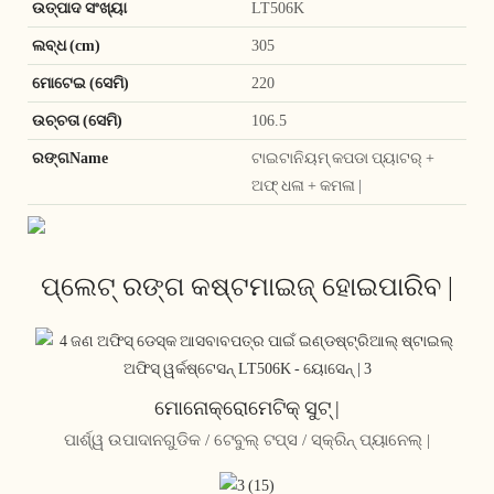
ଉତ୍ପାଦ ସଂଖ୍ୟା
LT506K
ଲବ୍ଧ (cm)
305
ମୋଟେଇ (ସେମି)
220
ଉଚ୍ଚତା (ସେମି)
106.5
ରଙ୍ଗName
ଟାଇଟାନିୟମ୍ କପଡା ପ୍ୟାଟର୍ +
ଅଫ୍ ଧଳା + କମଳା |
ପ୍ଲେଟ୍ ରଙ୍ଗ କଷ୍ଟମାଇଜ୍ ହୋଇପାରିବ |
ମୋନୋକ୍ରୋମେଟିକ୍ ସୁଟ୍ |
ପାର୍ଶ୍ୱ ଉପାଦାନଗୁଡିକ / ଟେବୁଲ୍ ଟପ୍ସ / ସ୍କ୍ରିନ୍ ପ୍ୟାନେଲ୍ |