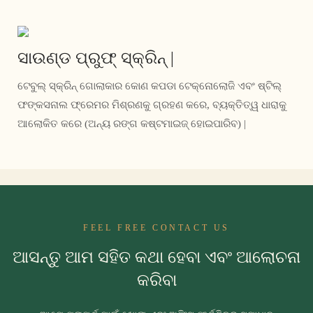
ସାଉଣ୍ଡ ପ୍ରୁଫ୍ ସ୍କ୍ରିନ୍ |
ଟେବୁଲ୍ ସ୍କ୍ରିନ୍ ଗୋଲାକାର କୋଣ କପଡା ଟେକ୍ନୋଲୋଜି ଏବଂ ଷ୍ଟିଲ୍
ଫଙ୍କସନାଲ ଫ୍ରେମର ମିଶ୍ରଣକୁ ଗ୍ରହଣ କରେ, ବ୍ୟକ୍ତିତ୍ୱ ଧାରାକୁ
ଆଲୋକିତ କରେ (ଅନ୍ୟ ରଙ୍ଗ କଷ୍ଟମାଇଜ୍ ହୋଇପାରିବ) |
FEEL FREE CONTACT US
ଆସନ୍ତୁ ଆମ ସହିତ କଥା ହେବା ଏବଂ ଆଲୋଚନା
କରିବା