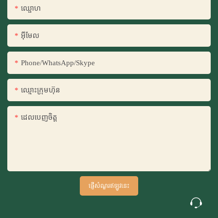
ឈ្ផោហ
អ៊ីមែល
Phone/WhatsApp/Skype
ឈ្មោះ​ក្រុម​ហ៊ុន
ដេលបេញចិត្ដ
ផ្ញើសំណួរឥឡូវនេះ