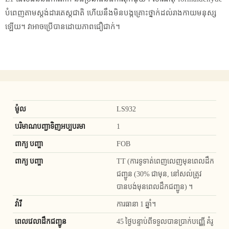
បំពេញតាមស្តង់ដារតេស្តជាតិ ហើយនឹងមិនបង្កគ្រោះថ្នាក់ដល់រាងកាយមនុស្ស
ឡើយ។ វាអាចប្រើបានដោយភាពជឿជាក់។
ម៉ូល
LS932
បរិមាណបញ្ជាទិញអប្បបរមា
1
ពាក្យ បញ្ហា
FOB
ពាក្យ បញ្ហា
TT (ការទូទាត់ពេញលេញមុនពេលដឹក
ជញ្ជូន (30% ជាមុន, នៅសល់ត្រូវ
បានបង់មុនពេលដឹកជញ្ជូន) ។
វ៉ារី
ការធានា 1 ឆ្នាំ។
ពេលវេលាដឹកជញ្ជូន
45 ថ្ងៃបន្ទាប់ពីទទួលបានប្រាក់បញ្ញើ គំរូ