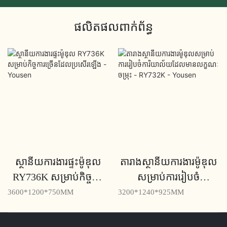
ផលិតផលពាក់ព័ន្ធ
ស្ថានីយការងារផ្ទះម៉ូឌុល
តារាងស្ថានីយការងារម៉ូឌុល
RY736K សម្រាប់កិច្ចការ
សម្រាប់ការរៀបចំ
ច្រើនដែលប្រសើរឡើង -
ការិយាល័យដែលមាន
3600*1200*750MM
3200*1240*925MM
Yousen
លក្ខណៈចម្រុះ - RY732K
- Yousen