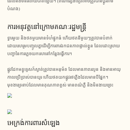
ដែល​នឹង​មិន​រលាយ​បាត់​ឡើយ។ (ពណ៌ផ្សេងទៀតអាចត្រូវបានប្ដូរតាម
បំណង)
ការអនុវត្តនៅក្រោមគណៈរដ្ឋមន្ត្រី
ទ្វារមួយ និងថតមួយមានទំហំផ្ទុកធំ ហើយថតនីមួយៗត្រូវបានបំពាក់
ដោយសោរួមបញ្ចូលគ្នាដើម្បីការពារឯកជនភាពផ្ទាល់ខ្លួន ដែលដោះស្រាយ
បញ្ហានៃការភ្លេចយកសោនៅកន្លែងធ្វើការ។
ផ្លូវដែកមគ្គុទ្ទេសក៍ស្ងាត់ត្រូវបានអនុម័ត ដែលមានភាពរលូន និងមានអាយុ
កាលប្រើប្រាស់បានយូរ ហើយថតយកផ្លូវរថភ្លើងដែលមានបីផ្នែក។
មុខងារទ្រនាប់ដែលមានគុណភាពខ្ពស់ មានពណ៌ភ្លឺ និងមិនងាយច្រេះ
អេក្រង់ការពារសំឡេង