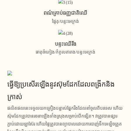
ពណ៌គ្រាប់ធញ្ញជាតិឈើ
ផ្ទៃតុ/បន្ទះអេក្រង់
បន្ទះឈើរឹង
ធាតុចំហៀង/កំពូលតារាង/បន្ទះអេក្រង់
ធ្វើឱ្យប្រសើរឡើងនូវស៊ុមដែកដែលពង្រីកនិង
ក្រាស់
ផលិតផលនេះទទួលយកគ្រឿងបន្លាស់ផ្នែករឹងដែលនាំចូលពីបរទេស ហើយ
ស៊ុមដែកត្រូវបានរចនាឡើងទាំងស្រុងសម្រាប់បើកផ្សិត។ វា​ត្រូវ​បាន​ផ្សារ
ភ្ជាប់​ដោយ​ឡាស៊ែរ ហើយ​ផ្ទៃ​ត្រូវ​បាន​ព្យាបាល​ដោយ​ការ​បាញ់​ទឹក​អេឡិចត្រូត