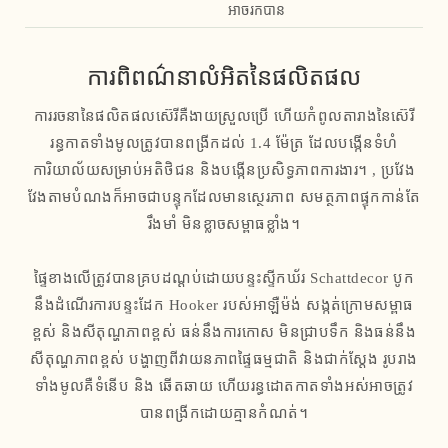
អាចរកបាន
ការពិពណ៌នាលំអិតនៃផលិតផល
ការរចនានៃផលិតផលស៊េរីគឺងាយស្រួលប្រើ ហើយកំពូលតារាងនៃស៊េរី
រន្ធកាតទាំងមូលត្រូវបានពង្រីកដល់ 1.4 ម៉ែត្រ ដែលបង្កើនទំហំ
ការិយាល័យសម្រាប់អតិថិជន និងបង្កើនប្រសិទ្ធភាពការងារ។ , ប្រវែង
វែងតាមបំណងក៏អាចជាបន្ទុកដែលមានស្ថេរភាព សមត្ថភាពផ្ទុកកាន់តែ
រឹងមាំ មិនខ្លាចសម្ពាធខ្លាំង។
ផ្ទៃខាងលើត្រូវបានគ្របដណ្ដប់ដោយបន្ទះស្ទីកឃ័រ Schattdecor បូក
នឹងដំណើរការបន្ទះដែក Hooker របស់អាឡឺម៉ង់ សង្កត់ក្រោមសម្ពាធ
ខ្ពស់ និងសីតុណ្ហភាពខ្ពស់ ធន់នឹងការកោស មិនជ្រាបទឹក និងធន់នឹង
សីតុណ្ហភាពខ្ពស់ បង្ហាញពីវាយនភាពផ្ទៃធម្មជាតិ និងជាក់ស្តែង រូបរាង
ទាំងមូលគឺទំនើប និង ឆើតឆាយ ហើយរន្ធដោតកាតទាំងអស់អាចត្រូវ
បានពង្រីកដោយគ្មានកំណត់។