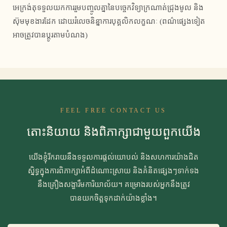
អេក្រង់តុទទួលយកការរួមបញ្ចូលគ្នានៃបច្ចេកវិទ្យាក្រណាត់ជ្រុងមូល និង
ស៊ុមមុខងារដែក ដោយរំលេចនិន្នាការបុគ្គលិកលក្ខណៈ (ពណ៌ផ្សេងទៀត
អាចត្រូវបានប្ដូរតាមបំណង)
FEEL FREE CONTACT US
តោះនិយាយ និងពិភាក្សាជាមួយពួកយើង
យើងខ្ញុំរីករាយនឹងទទួលការផ្ដល់យោបល់ និងសហការយ៉ាងជិត
ស្និទ្ធក្នុងការពិភាក្សាអំពីដំណោះស្រាយ និងគំនិតផ្សេងៗទាក់ទង
នឹងគ្រឿងសង្ហារឹមការិយាល័យ។ គម្រោងរបស់អ្នកនឹងត្រូវ
បានយកចិត្តទុកដាក់យ៉ាងខ្លាំង។