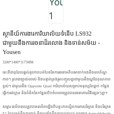
ស្ថានីយ៍ការងារការិយាល័យទំនើប LS932
ជាមួយនឹងការរចនាដ៏រលោង និងទាន់សម័យ -
Yousen
3200*1400*1175MM
នេះគឺជាតុដែលផ្តល់នូវភាពបត់បែននៃការរចនាអតិបរមាទាក់ទងនឹងសោភ័ណ្ឌ
ភាព។ រូបរាងច្បាស់លាស់ និងបន្ទាត់ត្រង់រួមបញ្ចូលគ្នាជាមួយនឹងស្នាដៃគុណភាព
ខ្ពស់។ ជាមួយនឹង Opposite Quad ការិយាល័យសម្រាប់មនុស្សតែម្នាក់ កន្លែង
ធ្វើការជាក្រុម និងគំនិតនៃកន្លែងបើកចំហអាចត្រូវបានរចនាតាមវិធីផ្សេងៗគ្នា។
សម្ភារៈផលិតផលត្រូវបានផលិតឡើងពីបន្ទះភាគល្អិតការពារបរិស្ថាន និងបរិស្ថាន
E1 ដែលធន់នឹងការពាក់ និងប្រឆាំងនឹងការពុកផុយ។ សារធាតុ formaldehyde