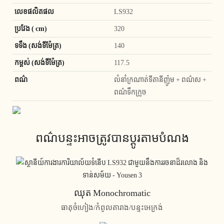
លេខផលិតផល
LS932
ប្រវែង ( cm)
320
ទទឹង (សង់ទីម៉ែត្រ)
140
កម្ពស់ (សង់ទីម៉ែត្រ)
117.5
ពណ៌
លំនាំក្រណាត់ទីតានីញ៉ូម + ពណ៌ស +
ពណ៌ទឹកក្រូច
ពណ៌បន្ទះអាចត្រូវបានប្ដូរតាមបំណង
ឈុត Monochromatic
ធាតុចំហៀង/កំពូលតារាង/បន្ទះអេក្រង់