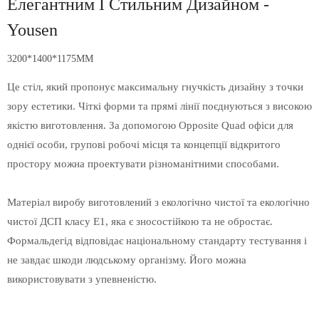
Елегантним І Стильним Дизайном -
Yousen
3200*1400*1175MM
Це стіл, який пропонує максимальну гнучкість дизайну з точки
зору естетики. Чіткі форми та прямі лінії поєднуються з високою
якістю виготовлення. За допомогою Opposite Quad офіси для
однієї особи, групові робочі місця та концепції відкритого
простору можна проектувати різноманітними способами.
Матеріал виробу виготовлений з екологічно чистої та екологічно
чистої ДСП класу Е1, яка є зносостійкою та не обростає.
Формальдегід відповідає національному стандарту тестування і
не завдає шкоди людському організму. Його можна
використовувати з упевненістю.