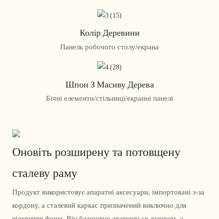
Колір Деревини
Панель робочого столу/екрана
Шпон З Масиву Дерева
Бічні елементи/стільниці/екранні панелі
Оновіть розширену та потовщену
сталеву раму
Продукт використовує апаратні аксесуари, імпортовані з-за
кордону, а сталевий каркас призначений виключно для
відкриття форм. Він безшовно зварюється лазером, а