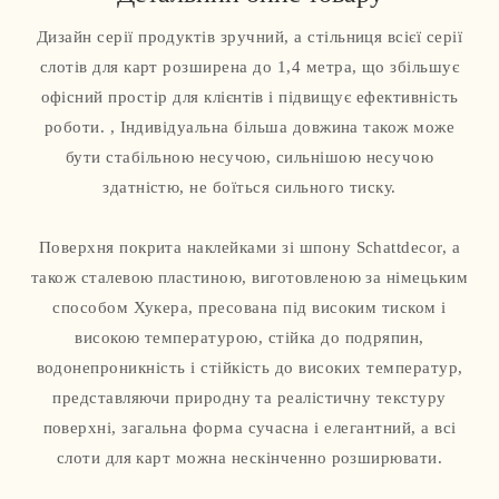
Дизайн серії продуктів зручний, а стільниця всієї серії
слотів для карт розширена до 1,4 метра, що збільшує
офісний простір для клієнтів і підвищує ефективність
роботи. , Індивідуальна більша довжина також може
бути стабільною несучою, сильнішою несучою
здатністю, не боїться сильного тиску.
Поверхня покрита наклейками зі шпону Schattdecor, а
також сталевою пластиною, виготовленою за німецьким
способом Хукера, пресована під високим тиском і
високою температурою, стійка до подряпин,
водонепроникність і стійкість до високих температур,
представляючи природну та реалістичну текстуру
поверхні, загальна форма сучасна і елегантний, а всі
слоти для карт можна нескінченно розширювати.