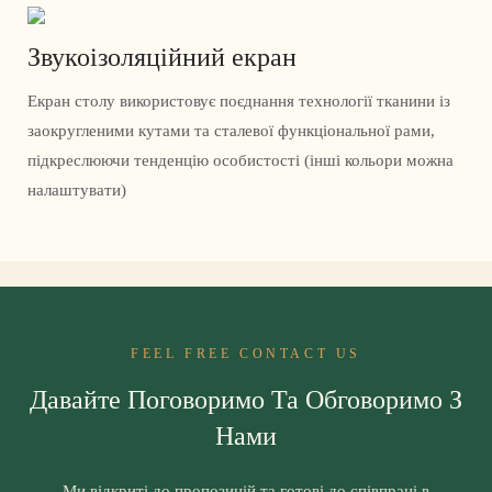
Звукоізоляційний екран
Екран столу використовує поєднання технології тканини із
заокругленими кутами та сталевої функціональної рами,
підкреслюючи тенденцію особистості (інші кольори можна
налаштувати)
FEEL FREE CONTACT US
Давайте Поговоримо Та Обговоримо З
Нами
Ми відкриті до пропозицій та готові до співпраці в