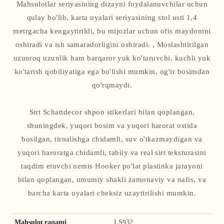
Mahsulotlar seriyasining dizayni foydalanuvchilar uchun
qulay bo'lib, karta uyalari seriyasining stol usti 1,4
metrgacha kengaytirildi, bu mijozlar uchun ofis maydonini
oshiradi va ish samaradorligini oshiradi. , Moslashtirilgan
uzunroq uzunlik ham barqaror yuk ko'taruvchi, kuchli yuk
ko'tarish qobiliyatiga ega bo'lishi mumkin, og'ir bosimdan
qo'rqmaydi.
Sirt Schattdecor shpon stikerlari bilan qoplangan,
shuningdek, yuqori bosim va yuqori harorat ostida
bosilgan, tirnalishga chidamli, suv o'tkazmaydigan va
yuqori haroratga chidamli, tabiiy va real sirt teksturasini
taqdim etuvchi nemis Hooker po'lat plastinka jarayoni
bilan qoplangan, umumiy shakli zamonaviy va nafis, va
barcha karta uyalari cheksiz uzaytirilishi mumkin.
Mahsulot raqami
LS932