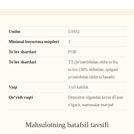
Usulm
LS932
Minimal buyurtma miqdori
1
To'lov shartlari
FOB
To'lov shartlari
TT (jo'natilishdan oldin to'liq
to'lov (30% oldindan, qolgani
jo'natishdan oldin to'lanadi).
Vaqt
1 yil kafolat
Qoʻyish vaqti
Depozitni olgandan keyin 45 kun
o'tgach, namunalar mavjud
Mahsulotning batafsil tavsifi