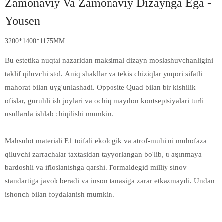
Zamonaviy Va Zamonaviy Dizaynga Ega -
Yousen
3200*1400*1175MM
Bu estetika nuqtai nazaridan maksimal dizayn moslashuvchanligini
taklif qiluvchi stol. Aniq shakllar va tekis chiziqlar yuqori sifatli
mahorat bilan uyg'unlashadi. Opposite Quad bilan bir kishilik
ofislar, guruhli ish joylari va ochiq maydon kontseptsiyalari turli
usullarda ishlab chiqilishi mumkin.
Mahsulot materiali E1 toifali ekologik va atrof-muhitni muhofaza
qiluvchi zarrachalar taxtasidan tayyorlangan bo'lib, u aşınmaya
bardoshli va ifloslanishga qarshi. Formaldegid milliy sinov
standartiga javob beradi va inson tanasiga zarar etkazmaydi. Undan
ishonch bilan foydalanish mumkin.