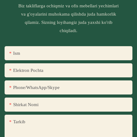
Biz takliflarga ochiqmiz va ofis mebellari yechimlari
va g'oyalarini muhokama qilishda juda hamkorlik
qilamiz. Sizning loyihangiz juda yaxshi ko'rib
chiqiladi.
Ism
Elektron Pochta
Phone/WhatsApp/Skype
Shirkat Nomi
Tarkib