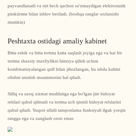
payvandlanadi va sirt hech qachon so'nmaydigan elektrostatik
püskürtme bilan ishlov beriladi. (boshqa ranglar sozlanishi
mumkin)
Peshtaxta ostidagi amaliy kabinet
Bitta eshik va bitta tortma katta saqlash joyiga ega va har bir
tortma shaxsiy maxfiylikni himoya qilish uchun
kombinatsiyalangan qulf bilan jihozlangan, bu ishda kalitni
olishni unutish muammosini hal qiladi.
Silliq va uzoq xizmat muddatiga ega bo'lgan jim hidoyat
relslari qabul qilinadi va tortma uch qismli hidoyat relslarini
qabul qiladi. Yuqori sifatli tamponlama funksiyali ilgak yorqin
rangga ega va zanglash oson emas