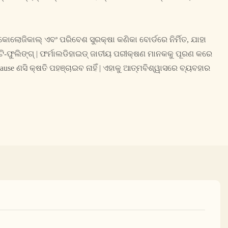
ୋଲୋଜିକାଲ୍ ଏବଂ ପରିବେଶ ସୁରକ୍ଷା କଣିକା ବୋର୍ଡରେ ନିର୍ମିତ, ଯାହା
-ଫୁଲିଙ୍ଗ୍ | ଫର୍ମାଲଡିହାଇଡ୍ ଜାତୀୟ ପରୀକ୍ଷଣ ମାନକକୁ ପୂରଣ କରେ
use ଣସି କ୍ଷତି ପହଞ୍ଚାଇବ ନାହିଁ | ଏହାକୁ ଆତ୍ମବିଶ୍ୱାସରେ ବ୍ୟବହାର