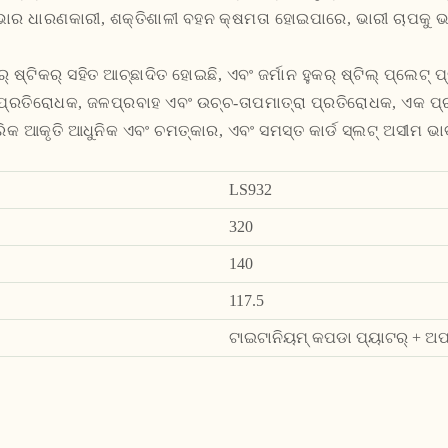
ଭାର ଧାରଣକାରୀ, ଶକ୍ତିଶାଳୀ ବହନ କ୍ଷମତା ହୋଇପାରେ, ଭାରୀ ଚାପକୁ ଭୟ
 ଷ୍ଟିକର୍ ସହିତ ଆଚ୍ଛାଦିତ ହୋଇଛି, ଏବଂ ଜର୍ମାନ ହୁକର୍ ଷ୍ଟିଲ୍ ପ୍ଲେଟ୍ 
ଚ୍-ପ୍ରତିରୋଧକ, ଜଳପ୍ରବାହ ଏବଂ ଉଚ୍ଚ-ତାପମାତ୍ରା ପ୍ରତିରୋଧକ, ଏକ ପ୍ରା
କ ଆକୃତି ଆଧୁନିକ ଏବଂ ଚମତ୍କାର, ଏବଂ ସମସ୍ତ କାର୍ଡ ସ୍ଲଟ୍ ଅସୀମ ଭା
LS932
320
140
117.5
ଟାଇଟାନିୟମ୍ କପଡା ପ୍ୟାଟର୍ + ଅଫ୍