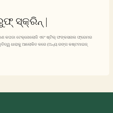
ଫ୍ ସ୍କ୍ରିନ୍ |
 କୋଣ କପଡା ଟେକ୍ନୋଲୋଜି ଏବଂ ଷ୍ଟିଲ୍ ଫଙ୍କସନାଲ ଫ୍ରେମର
କ୍ତିତ୍ୱ ଧାରାକୁ ଆଲୋକିତ କରେ (ଅନ୍ୟ ରଙ୍ଗ କଷ୍ଟମାଇଜ୍