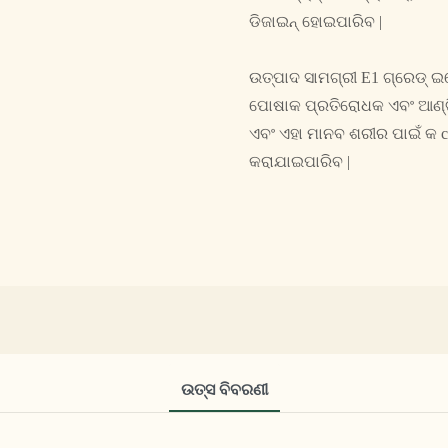
ଡିଜାଇନ୍ ହୋଇପାରିବ |
ଉତ୍ପାଦ ସାମଗ୍ରୀ E1 ଗ୍ରେଡ୍ ଇକ
ପୋଷାକ ପ୍ରତିରୋଧକ ଏବଂ ଆଣ୍ଟି
ଏବଂ ଏହା ମାନବ ଶରୀର ପାଇଁ କ ca
କରାଯାଇପାରିବ |
ଉତ୍ସ ବିବରଣୀ