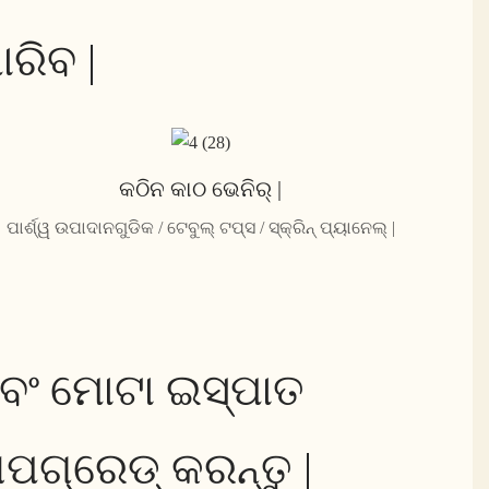
ରିବ |
କଠିନ କାଠ ଭେନିର୍ |
ପାର୍ଶ୍ୱ ଉପାଦାନଗୁଡିକ / ଟେବୁଲ୍ ଟପ୍ସ / ସ୍କ୍ରିନ୍ ପ୍ୟାନେଲ୍ |
ବଂ ମୋଟା ଇସ୍ପାତ
ପଗ୍ରେଡ୍ କରନ୍ତୁ |