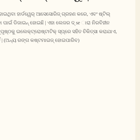
ଇଥିବା ହାର୍ଡୱେର୍ ଆସେସୋରିଜ୍ ଗ୍ରହଣ କରେ, ଏବଂ ଷ୍ଟିଲ୍
ପାଇଁ ଡିଜାଇନ୍ ହୋଇଛି | ଏହା ଲେଜର ଦ୍ se ାରା ନିରବିହୀନ
ୃଷ୍ଠକୁ ଇଲେକ୍ଟ୍ରୋଷ୍ଟାଟିକ୍ ସ୍ପ୍ରେ ସହିତ ଚିକିତ୍ସା କରାଯାଏ,
ିଁ | (ଅନ୍ୟ ରଙ୍ଗ କଷ୍ଟମାଇଜ୍ ହୋଇପାରିବ)