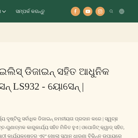
ସ
ସମ୍ପର୍କ କରନ୍ତୁ
ାଇଲିସ୍ ଡିଜାଇନ୍ ସହିତ ଆଧୁନିକ
ସନ୍ LS932 - ୟୋସେନ୍ |
ଯ୍ୟ ଦୃଷ୍ଟିରୁ ସର୍ବାଧିକ ଡିଜାଇନ୍ ନମନୀୟତା ପ୍ରଦାନ କରେ | ସ୍ୱଚ୍ଛ
ଚ-ଗୁଣାତ୍ମକ କାରୁକାର୍ଯ୍ୟ ସହିତ ମିଳିତ ହୁଏ | ଓପୋଜିଟ୍ କ୍ୱାଡ୍ ସହିତ,
୍ଠୀ କାର୍ଯ୍ୟକ୍ଷେତ୍ର ଏବଂ ଖୋଲା ସ୍ଥାନ ଧାରଣା ବିଭିନ୍ନ ଉପାୟରେ