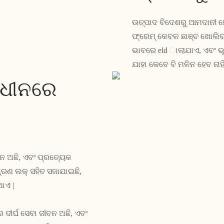
ଉତ୍ପାଦ ବିଦେଶରୁ ଆମଦାନୀ ହୋ
ଫ୍ରେମ୍ କେବଳ ଛାଞ୍ଚ ଖୋଲିବା 
ଭାବରେ eld ାଲାଯାଏ, ଏବଂ ଭୂପ
ଯାହା କେବେ ବି ମଳିନ ହେବ ନାହ
ଅଧୀନରେ
ନ ଅଛି, ଏବଂ ପ୍ରତ୍ୟେକ
୍ରଣ ଲକ୍ ସହିତ ସଜାଯାଇଛି,
ାଏ |
ଦୀର୍ଘ ସେବା ଜୀବନ ଅଛି, ଏବଂ