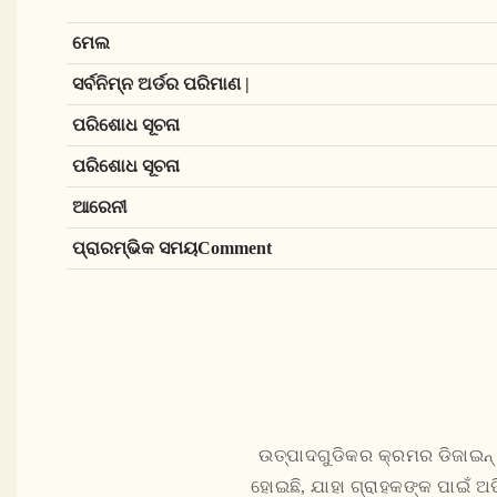
ମେଲ
ସର୍ବନିମ୍ନ ଅର୍ଡର ପରିମାଣ |
ପରିଶୋଧ ସୂଚନା
ପରିଶୋଧ ସୂଚନା
ଆରେନୀ
ପ୍ରାରମ୍ଭିକ ସମୟComment
ଉତ୍ପାଦଗୁଡିକର କ୍ରମର ଡିଜାଇନ୍ 
ହୋଇଛି, ଯାହା ଗ୍ରାହକଙ୍କ ପାଇଁ ଅଫ