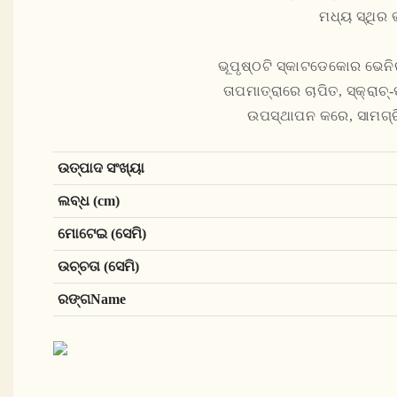
ମଧ୍ୟ ସ୍ଥିର 
ଭୂପୃଷ୍ଠଟି ସ୍କାଟଡେକୋର ଭେନିର୍
ତାପମାତ୍ରାରେ ଚାପିତ, ସ୍କ୍ରା
ଉପସ୍ଥାପନ କରେ, ସାମଗ୍ରି
ଉତ୍ପାଦ ସଂଖ୍ୟା
ଲବ୍ଧ (cm)
ମୋଟେଇ (ସେମି)
ଉଚ୍ଚତା (ସେମି)
ରଙ୍ଗName