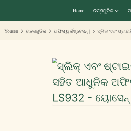
Home
ଉତ୍ସଗୁଡିକ
ସ
Yousen
ଉତ୍ସଗୁଡିକ
ଅଫିସ୍ ୱର୍କଷ୍ଟେସନ୍ |
ସ୍ଲିକ୍ ଏବଂ ଷ୍ଟାଇ