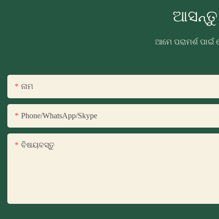
ଆସନ୍ତ
ଆମେ ପରାମର୍ଶ ପାଇଁ 
ନାମ
Phone/WhatsApp/Skype
ବିଷୟବସ୍ତୁ