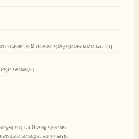
 (30% ଅଗ୍ରୀମ, ବାକି ପଠାଇବା ପୂର୍ବରୁ ପ୍ରଦାନ କରାଯାଇଥାଏ) |
 ନମୁନା ଉପଲବ୍ଧ |
|
େବୁଲ୍ ଟପ୍ 1.4 ମିଟରକୁ ପ୍ରଶସ୍ତ
 କଷ୍ଟୋମାଇଜ୍ ହୋଇଥିବା ଲମ୍ବା ଲମ୍ବ