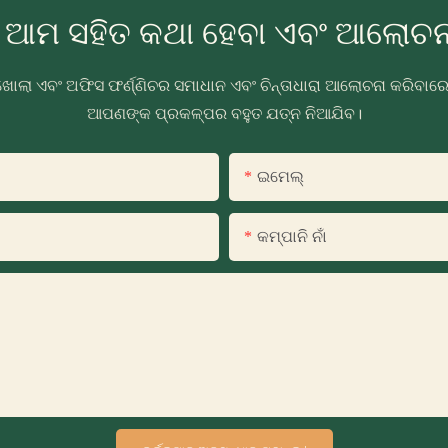
ୁ ଆମ ସହିତ କଥା ହେବା ଏବଂ ଆଲୋଚନା
ଖୋଲା ଏବଂ ଅଫିସ ଫର୍ଣ୍ଣିଚର ସମାଧାନ ଏବଂ ଚିନ୍ତାଧାରା ଆଲୋଚନା କରିବା
ଆପଣଙ୍କ ପ୍ରକଳ୍ପର ବହୁତ ଯତ୍ନ ନିଆଯିବ।
ଇମେଲ୍
କମ୍ପାନି ନାଁ