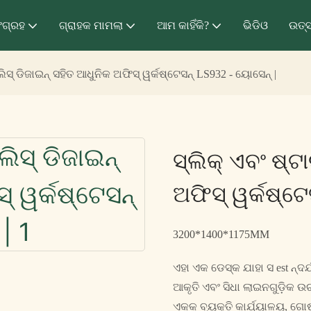
ଂଗ୍ରହ
ଗ୍ରାହକ ମାମଲା
ଆମ କାହିଁକି?
ଭିଡିଓ
ଉତ୍
ଲିସ୍ ଡିଜାଇନ୍ ସହିତ ଆଧୁନିକ ଅଫିସ୍ ୱର୍କଷ୍ଟେସନ୍ LS932 - ୟୋସେନ୍ |
ସ୍ଲିକ୍ ଏବଂ ଷ୍ଟ
ଅଫିସ୍ ୱର୍କଷ୍ଟେ
3200*1400*1175MM
ଏହା ଏକ ଡେସ୍କ ଯାହା ସ est ନ୍ଦର୍
ଆକୃତି ଏବଂ ସିଧା ଲାଇନଗୁଡ଼ିକ ଉଚ୍
ଏକକ ବ୍ୟକ୍ତି କାର୍ଯ୍ୟାଳୟ, ଗୋଷ