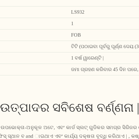
LS932
1
FOB
ଟିଟି (ପଠାଇବା ପୂର୍ବରୁ ପୂର୍ଣ୍ଣ ଦେୟ
1 ବର୍ଷ ୱାରେଣ୍ଟି |
ଜମା ଗ୍ରହଣ କରିବାର 45 ଦିନ ପରେ,
ଉତ୍ପାଦର ସବିଶେଷ ବର୍ଣ୍ଣନା 
ଉପଭୋକ୍ତା-ଅନୁକୂଳ ଅଟେ, ଏବଂ କାର୍ଡ ସ୍ଲଟ୍ ଗୁଡିକର ସମଗ୍ର ସିରିଜର ଟ
ିସ୍ ସ୍ଥାନ ବ and ାଇଥାଏ ଏବଂ କାର୍ଯ୍ୟ ଦକ୍ଷତା ବୃଦ୍ଧି କରିଥାଏ | ,