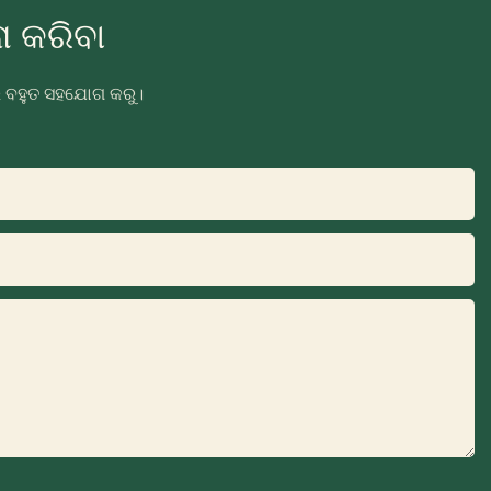
 କରିବା
ରେ ବହୁତ ସହଯୋଗ କରୁ।