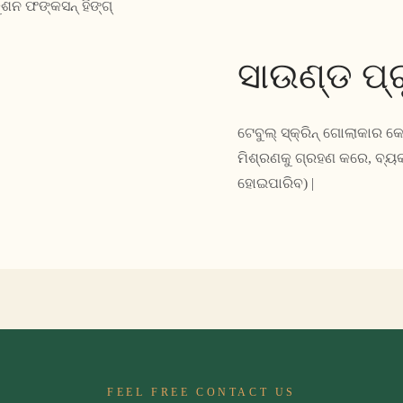
ଶନ ଫଙ୍କସନ୍ ହିଙ୍ଗ୍
ସାଉଣ୍ଡ ପ୍ରୁ
ଟେବୁଲ୍ ସ୍କ୍ରିନ୍ ଗୋଲାକାର
ମିଶ୍ରଣକୁ ଗ୍ରହଣ କରେ, ବ୍ୟ
ହୋଇପାରିବ) |
FEEL FREE CONTACT US