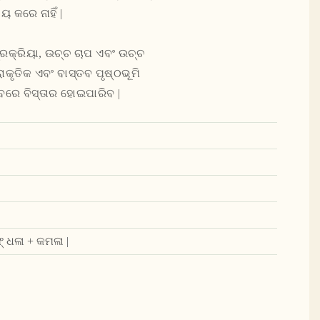
 କରେ ନାହିଁ |
ପ୍ରକ୍ରିୟା, ଉଚ୍ଚ ଚାପ ଏବଂ ଉଚ୍ଚ
କୃତିକ ଏବଂ ବାସ୍ତବ ପୃଷ୍ଠଭୂମି
ବରେ ବିସ୍ତାର ହୋଇପାରିବ |
 ଧଳା + କମଳା |