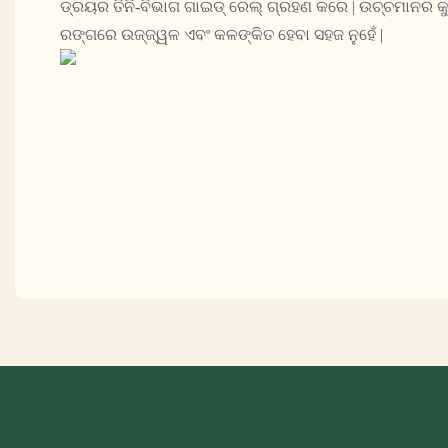
ଡ୍ରୟର ତିନି-ବିଭାଗ ଗାଇଡ୍ ରେଲ୍ ଗ୍ରହଣ କରେ | ଉଚ୍ଚମାନର କୁ
ରଙ୍ଗରେ ଉଜ୍ଜ୍ୱଳ ଏବଂ କଳଙ୍କିତ ହେବା ସହଜ ନୁହେଁ |