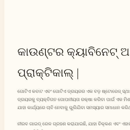
କାଉଣ୍ଟର କ୍ୟାବିନେଟ୍ 
ପ୍ରାକ୍ଟିକାଲ୍ |
ଗୋଟିଏ କବାଟ ଏବଂ ଗୋଟିଏ ଡ୍ରୟରର ଏକ ବଡ଼ ଷ୍ଟୋରେଜ୍ ସ୍ଥା
ଡ୍ରୟରକୁ ବ୍ୟକ୍ତିଗତ ଗୋପନୀୟତା ରକ୍ଷା କରିବା ପାଇଁ ଏକ ମିଶ
ଯାହା କାର୍ଯ୍ୟରେ ଚାବି ନେବାକୁ ଭୁଲିଯିବା ସମସ୍ୟାର ସମାଧାନ କରିଥ
ନୀରବ ଗାଇଡ୍ ରେଳ ଗ୍ରହଣ କରାଯାଇଛି, ଯାହା ଚିକ୍କଣ ଏବଂ ଏହାର 