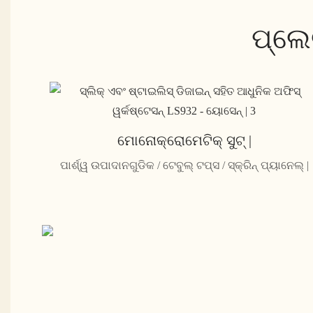
ପ୍ଲେ
ମୋନୋକ୍ରୋମେଟିକ୍ ସୁଟ୍ |
ପାର୍ଶ୍ୱ ଉପାଦାନଗୁଡିକ / ଟେବୁଲ୍ ଟପ୍ସ / ସ୍କ୍ରିନ୍ ପ୍ୟାନେଲ୍ |