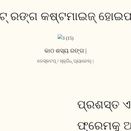
ଟ୍ ରଙ୍ଗ କଷ୍ଟମାଇଜ୍ ହୋଇପା
କାଠ ଶସ୍ୟ ରଙ୍ଗ |
ଡେସ୍କଟପ୍ / ସ୍କ୍ରିନ୍ ପ୍ୟାନେଲ୍ |
ପ୍ରଶସ୍ତ ଏ
ଫ୍ରେମକୁ ଅ