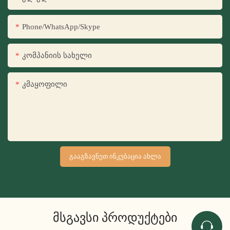
Phone/WhatsApp/Skype
Კომპანიის Სახელი
Კმაყოფილი
ᲒᲐᲐᲒᲖᲐᲕᲜᲔᲗ ᲘᲜᲙᲣᲑᲐᲪᲘᲐ ᲐᲮᲚᲐ
Მსგავსი Პროდუქტები