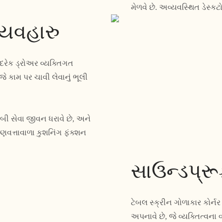
મેળવે છે. અવ્યવસ્થિત ડેસ્કટો
્યવહારુ
દરેક ડ્રોઅર વ્યક્તિગત
ે કામ પર ચાવી લેવાનું ભૂલી
બી સેવા જીવન ધરાવે છે, અને
ુણવત્તાવાળા કુશનિંગ ફંક્શન
સાઉન્ડપ્રૂ
ટેબલ સ્ક્રીન ગોળાકાર કોર્ન
અપનાવે છે, જે વ્યક્તિત્વન