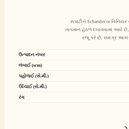
સપાટીને Schattdecor વિનિયર 
તાપમાન હેઠળ દબાવવામાં આવે છે,
રજૂ કરે છે, સમગ્ર આકા
ઉત્પાદન નંબર
લંબાઈ (scm)
પહોળાઈ (સે.મી.)
ઊંચાઈ (સે.મી.)
રંગ