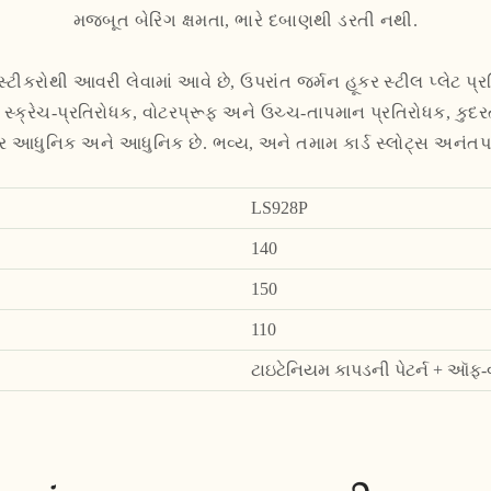
મજબૂત બેરિંગ ક્ષમતા, ભારે દબાણથી ડરતી નથી.
સ્ટીકરોથી આવરી લેવામાં આવે છે, ઉપરાંત જર્મન હૂકર સ્ટીલ પ્લેટ પ
 સ્ક્રેચ-પ્રતિરોધક, વોટરપ્રૂફ અને ઉચ્ચ-તાપમાન પ્રતિરોધક, કુ
ર આધુનિક અને આધુનિક છે. ભવ્ય, અને તમામ કાર્ડ સ્લોટ્સ અનંતપણ
LS928P
140
150
110
ટાઇટેનિયમ કાપડની પેટર્ન + ઑફ-વ