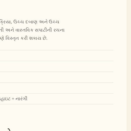
્રક્રિયા, ઉચ્ચ દબાણ અને ઉચ્ચ
દરતી અને વાસ્તવિક સપાટીની રચના
ે વિસ્તૃત કરી શકાય છે.
્હાઇટ + નારંગી