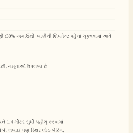
ુકવણી (30% અગાઉથી, બાકીની શિપમેન્ટ પહેલાં ચૂકવવામાં આવે
સ પછી, નમૂનાઓ ઉપલબ્ધ છે
ને 1.4 મીટર સુધી પહોળું કરવામાં
લાંબી લંબાઈ પણ સ્થિર લોડ-બેરિંગ,