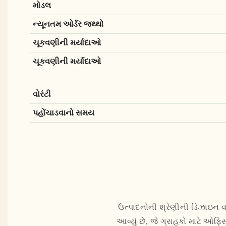
મોડલ
ન્યૂનતમ ઓર્ડર જથ્થો
ચૂકવણીની મર્યાદાઓ
ચૂકવણીની મર્યાદાઓ
વોરંટી
પહોંચાડવાનો સમય
ઉત્પાદનોની શ્રેણીની ડિઝાઇન વપર
આવ્યું છે, જે ગ્રાહકો માટે ઓફિસ