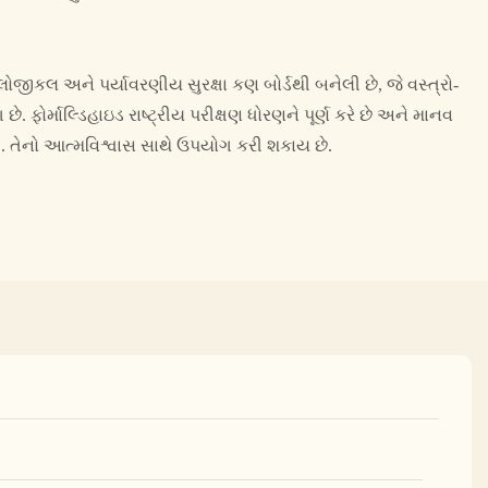
લોજીકલ અને પર્યાવરણીય સુરક્ષા કણ બોર્ડથી બનેલી છે, જે વસ્ત્રો-
ે. ફોર્માલ્ડિહાઇડ રાષ્ટ્રીય પરીક્ષણ ધોરણને પૂર્ણ કરે છે અને માનવ
ં. તેનો આત્મવિશ્વાસ સાથે ઉપયોગ કરી શકાય છે.