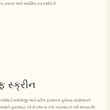
પ, સ્વચ્છ અને સંયમિત સ્વ દર્શાવે છે.
ફ સ્ક્રીન
ર ક્લોથ ટેક્નોલોજી અને સ્ટીલ ફંક્શનલ ફ્રેમના સંયોજનને
ા વલણને હાઇલાઇટ કરે છે (અન્ય રંગો કસ્ટમાઇઝ કરી શકાય છે)