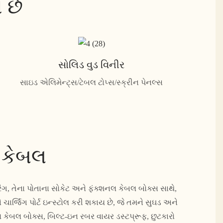
 છે
સોલિડ વુડ વિનીર
સાઇડ એલિમેન્ટ્સ/ટેબલ ટોપ્સ/સ્ક્રીન પેનલ્સ
 કેબલ
ંગ, તેના પોતાના સોકેટ અને ફંક્શનલ કેબલ બોક્સ સાથે,
ર્જિંગ પોર્ટ ઇન્સ્ટોલ કરી શકાય છે, જે તમને સુઘડ અને
નલ કેબલ બોક્સ, બિલ્ટ-ઇન રબર વાયર ડસ્ટપ્રૂફ, છુટકારો