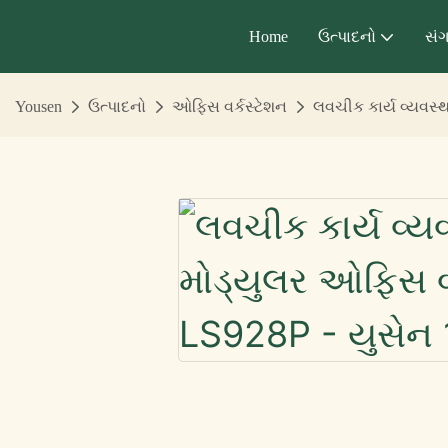
Home
ઉત્પાદનો
સંગ
Yousen
ઉત્પાદનો
ઓફિસ વર્કસ્ટેશન
લવચીક કાર્ય વ્યવસ્થ