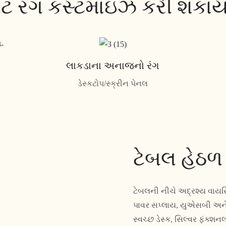
લેટ રંગ કસ્ટમાઇઝ કરી શકાય
લાકડાના અનાજનો રંગ
ડેસ્કટોપ/સ્ક્રીન પેનલ
ટેબલ હેઠળ
ટેબલની નીચે અદ્રશ્ય વાયરિ
પાવર સપ્લાય, યુએસબી અને ચા
સ્વચ્છ ડેસ્ક, સિલ્વર ફંક્શ