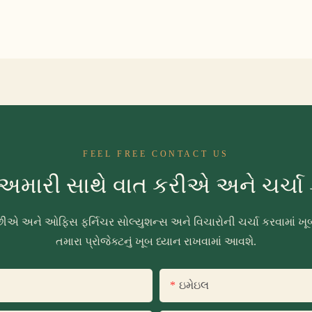
FEEL FREE CONTACT US
અમારી સાથે વાત કરીએ અને ચર્ચ
ા છીએ અને ઓફિસ ફર્નિચર સોલ્યુશન્સ અને વિચારોની ચર્ચા કરવામા
તમારા પ્રોજેક્ટનું ખૂબ ધ્યાન રાખવામાં આવશે.
ઇમેઇલ