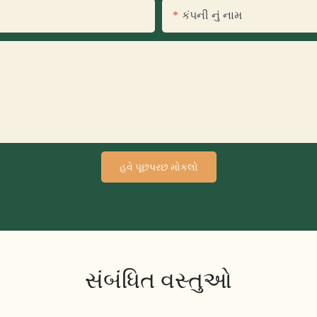
કંપની નું નામ
હવે પૂછપરછ મોકલો
સંબંધિત વસ્તુઓ