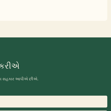
ા કરીએ
ં ખૂબ સહકાર આપીએ છીએ.