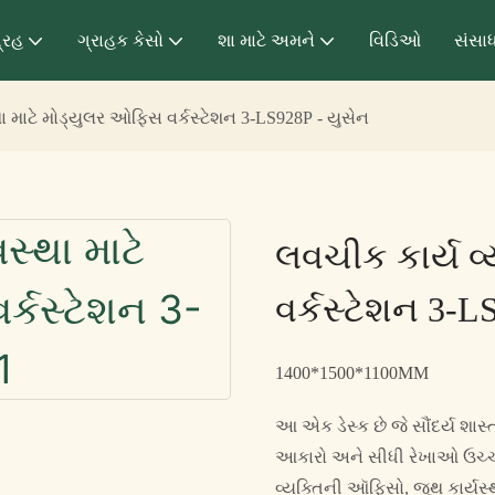
્રહ
ગ્રાહક કેસો
શા માટે અમને
વિડિઓ
સંસા
ા માટે મોડ્યુલર ઓફિસ વર્કસ્ટેશન 3-LS928P - યુસેન
લવચીક કાર્ય વ
વર્કસ્ટેશન 3-L
1400*1500*1100MM
આ એક ડેસ્ક છે જે સૌંદર્ય શાસ્
આકારો અને સીધી રેખાઓ ઉચ્ચ ગ
વ્યક્તિની ઑફિસો, જૂથ કાર્યસ