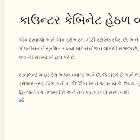
કાઉન્ટર કેબિનેટ હેઠળ વ
એક દરવાજો અને એક ડ્રોઅરમાં મોટી સ્ટોરેજ સ્પેસ છે, અને 
ગોપનીયતાને સુરક્ષિત રાખવા માટે સંયોજન લોકથી સજ્જ છે, જ
જવાની સમસ્યાને હલ કરે છે.
સાયલન્ટ ગાઇડ રેલ અપનાવવામાં આવે છે, જે સરળ છે અને લાં
ડ્રોઅર ત્રણ-વિભાગની માર્ગદર્શિકા રેલને અપનાવે છે. ઉચ્ચ-ગ
હિન્જનો રંગ તેજસ્વી છે અને તેને કાટ લાગવો સરળ નથી