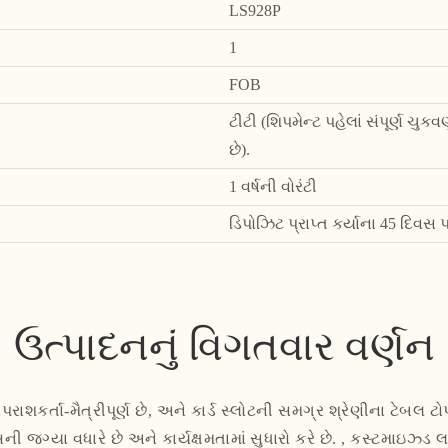
LS928P
1
FOB
ટીટી (શિપમેન્ટ પહેલાં સંપૂર્ણ ચ
છે).
1 વર્ષની વોરંટી
ડિપોઝિટ પ્રાપ્ત કર્યાના 45 દિવ
ઉત્પાદનનું વિગતવાર વર્ણન
ાશકર્તા-મૈત્રીપૂર્ણ છે, અને કાર્ડ સ્લોટની સમગ્ર શ્રેણીના ટેબલ ટોપ
ની જગ્યા વધારે છે અને કાર્યક્ષમતામાં સુધારો કરે છે. , કસ્ટમાઇઝ્ડ 