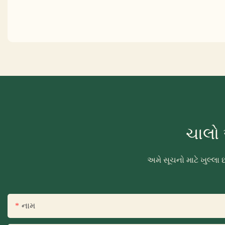
ચાલો 
અમે સૂચનો માટે ખુલ્લ
નામ