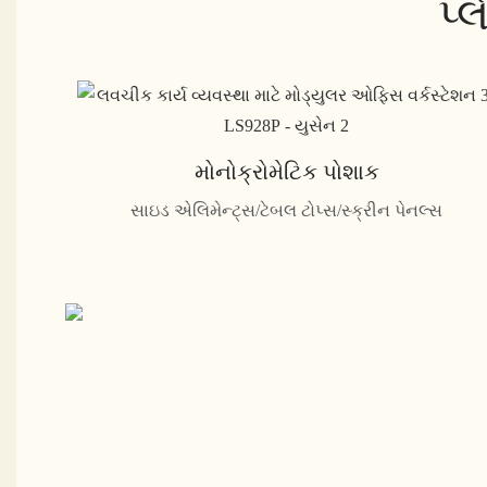
પ્
મોનોક્રોમેટિક પોશાક
સાઇડ એલિમેન્ટ્સ/ટેબલ ટોપ્સ/સ્ક્રીન પેનલ્સ