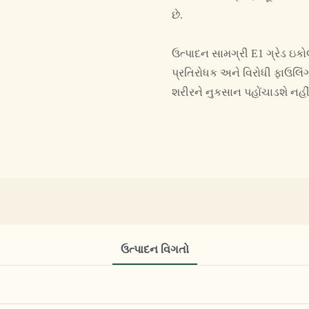
છે.
ઉત્પાદન સામગ્રી E1 ગ્રેડ ઇકો
પ્રતિરોધક અને વિરોધી ફાઉલિંગ છ
શરીરને નુકસાન પહોંચાડશે નહી
ઉત્પાદન વિગતો