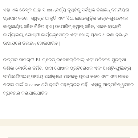
ଏହା ଏକ ଡେସ୍କ ଯାହା ସ est ନ୍ଦର୍ଯ୍ୟ ଦୃଷ୍ଟିରୁ ସର୍ବାଧିକ ଡିଜାଇନ୍ ନମନୀୟତା
ପ୍ରଦାନ କରେ | ସ୍ୱଚ୍ଛ ଆକୃତି ଏବଂ ସିଧା ଲାଇନଗୁଡ଼ିକ ଉଚ୍ଚ-ଗୁଣାତ୍ମକ
କାରୁକାର୍ଯ୍ୟ ସହିତ ମିଳିତ ହୁଏ | ଓପୋଜିଟ୍ କ୍ୱାଡ୍ ସହିତ, ଏକକ ବ୍ୟକ୍ତି
କାର୍ଯ୍ୟାଳୟ, ଗୋଷ୍ଠୀ କାର୍ଯ୍ୟକ୍ଷେତ୍ର ଏବଂ ଖୋଲା ସ୍ଥାନ ଧାରଣା ବିଭିନ୍ନ
ଉପାୟରେ ଡିଜାଇନ୍ ହୋଇପାରିବ |
ଉତ୍ପାଦ ସାମଗ୍ରୀ E1 ଗ୍ରେଡ୍ ଇକୋଲୋଜିକାଲ୍ ଏବଂ ପରିବେଶ ସୁରକ୍ଷା
କଣିକା ବୋର୍ଡରେ ନିର୍ମିତ, ଯାହା ପୋଷାକ ପ୍ରତିରୋଧକ ଏବଂ ଆଣ୍ଟି-ଫୁଲିଙ୍ଗ୍ |
ଫର୍ମାଲଡିହାଇଡ୍ ଜାତୀୟ ପରୀକ୍ଷଣ ମାନକକୁ ପୂରଣ କରେ ଏବଂ ଏହା ମାନବ
ଶରୀର ପାଇଁ କ cause ଣସି କ୍ଷତି ପହଞ୍ଚାଇବ ନାହିଁ | ଏହାକୁ ଆତ୍ମବିଶ୍ୱାସରେ
ବ୍ୟବହାର କରାଯାଇପାରିବ |