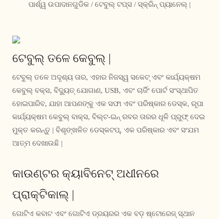
ପାର୍ଶ୍ୱ ଉପାଦାନଗୁଡିକ / ଟେବୁଲ୍ ଟପ୍ସ / ସ୍କ୍ରିନ୍ ପ୍ୟାନେଲ୍ |
ଟେବୁଲ୍ ତଳେ କେବୁଲ୍ |
ଟେବୁଲ୍ ତଳେ ଅଦୃଶ୍ୟ ତାର, ଏହାର ନିଜସ୍ୱ ସକେଟ୍ ଏବଂ କାର୍ଯ୍ୟକ୍ଷମ
କେବୁଲ୍ ବକ୍ସ, ବିଦ୍ୟୁତ୍ ଯୋଗାଣ, USB, ଏବଂ ଚାର୍ଜିଂ ପୋର୍ଟ ସଂସ୍ଥାପିତ
ହୋଇପାରିବ, ଯାହା ଆପଣଙ୍କୁ ଏକ ସଫା ଏବଂ ପରିଷ୍କାର ଡେସ୍କ, ରୂପା
କାର୍ଯ୍ୟକ୍ଷମ କେବୁଲ୍ ବାକ୍ସ, ବିଲ୍ଟ-ଇନ୍ ରବର ତାରର ଧୂଳି ପ୍ରୁଫ୍ ଦେଇ
ମୁକ୍ତ କରନ୍ତୁ | ବିଶୃଙ୍ଖଳିତ ଡେସ୍କଟପ୍, ଏକ ପରିଷ୍କାର ଏବଂ ସଂଯମ
ଆତ୍ମ ଦେଖାଉଛି |
କାଉଣ୍ଟର କ୍ୟାବିନେଟ୍ ଅଧୀନରେ
ପ୍ରାକ୍ଟିକାଲ୍ |
ଗୋଟିଏ କବାଟ ଏବଂ ଗୋଟିଏ ଡ୍ରୟରର ଏକ ବଡ଼ ଷ୍ଟୋରେଜ୍ ସ୍ଥାନ