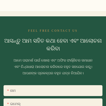
FEEL FREE CONTACT US
ଆସନ୍ତୁ ଆମ ସହିତ କଥା ହେବା ଏବଂ ଆଲୋଚନା
କରିବା
ଆମେ ପରାମର୍ଶ ପାଇଁ ଖୋଲା ଏବଂ ଅଫିସ ଫର୍ଣ୍ଣିଚର ସମାଧାନ
ଏବଂ ଚିନ୍ତାଧାରା ଆଲୋଚନା କରିବାରେ ବହୁତ ସହଯୋଗ କରୁ।
ଆପଣଙ୍କ ପ୍ରକଳ୍ପର ବହୁତ ଯତ୍ନ ନିଆଯିବ।
ନାମ
ଇମେଲ୍