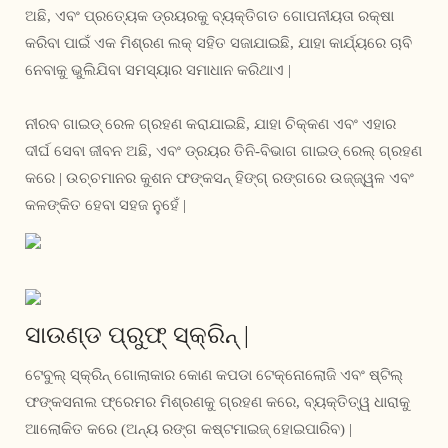
ଅଛି, ଏବଂ ପ୍ରତ୍ୟେକ ଡ୍ରୟରକୁ ବ୍ୟକ୍ତିଗତ ଗୋପନୀୟତା ରକ୍ଷା
କରିବା ପାଇଁ ଏକ ମିଶ୍ରଣ ଲକ୍ ସହିତ ସଜାଯାଇଛି, ଯାହା କାର୍ଯ୍ୟରେ ଚାବି
ନେବାକୁ ଭୁଲିଯିବା ସମସ୍ୟାର ସମାଧାନ କରିଥାଏ |
ନୀରବ ଗାଇଡ୍ ରେଳ ଗ୍ରହଣ କରାଯାଇଛି, ଯାହା ଚିକ୍କଣ ଏବଂ ଏହାର
ଦୀର୍ଘ ସେବା ଜୀବନ ଅଛି, ଏବଂ ଡ୍ରୟର ତିନି-ବିଭାଗ ଗାଇଡ୍ ରେଲ୍ ଗ୍ରହଣ
କରେ | ଉଚ୍ଚମାନର କୁଶନ ଫଙ୍କସନ୍ ହିଙ୍ଗ୍ ରଙ୍ଗରେ ଉଜ୍ଜ୍ୱଳ ଏବଂ
କଳଙ୍କିତ ହେବା ସହଜ ନୁହେଁ |
ସାଉଣ୍ଡ ପ୍ରୁଫ୍ ସ୍କ୍ରିନ୍ |
ଟେବୁଲ୍ ସ୍କ୍ରିନ୍ ଗୋଲାକାର କୋଣ କପଡା ଟେକ୍ନୋଲୋଜି ଏବଂ ଷ୍ଟିଲ୍
ଫଙ୍କସନାଲ ଫ୍ରେମର ମିଶ୍ରଣକୁ ଗ୍ରହଣ କରେ, ବ୍ୟକ୍ତିତ୍ୱ ଧାରାକୁ
ଆଲୋକିତ କରେ (ଅନ୍ୟ ରଙ୍ଗ କଷ୍ଟମାଇଜ୍ ହୋଇପାରିବ) |