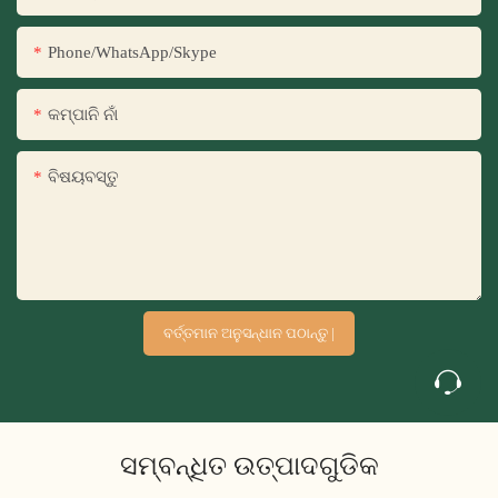
Phone/WhatsApp/Skype
କମ୍ପାନି ନାଁ
ବିଷୟବସ୍ତୁ
ବର୍ତ୍ତମାନ ଅନୁସନ୍ଧାନ ପଠାନ୍ତୁ |
ସମ୍ବନ୍ଧିତ ଉତ୍ପାଦଗୁଡିକ