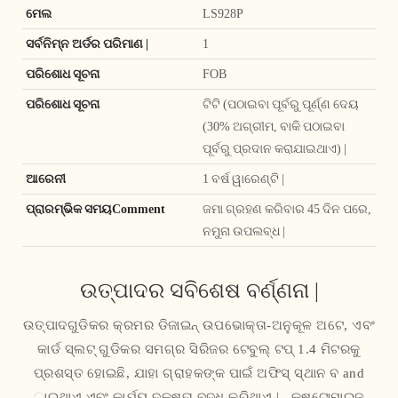
ମେଲ
LS928P
ସର୍ବନିମ୍ନ ଅର୍ଡର ପରିମାଣ |
1
ପରିଶୋଧ ସୂଚନା
FOB
ପରିଶୋଧ ସୂଚନା
ଟିଟି (ପଠାଇବା ପୂର୍ବରୁ ପୂର୍ଣ୍ଣ ଦେୟ
(30% ଅଗ୍ରୀମ, ବାକି ପଠାଇବା
ପୂର୍ବରୁ ପ୍ରଦାନ କରାଯାଇଥାଏ) |
ଆରେନୀ
1 ବର୍ଷ ୱାରେଣ୍ଟି |
ପ୍ରାରମ୍ଭିକ ସମୟComment
ଜମା ଗ୍ରହଣ କରିବାର 45 ଦିନ ପରେ,
ନମୁନା ଉପଲବ୍ଧ |
ଉତ୍ପାଦର ସବିଶେଷ ବର୍ଣ୍ଣନା |
ଉତ୍ପାଦଗୁଡିକର କ୍ରମର ଡିଜାଇନ୍ ଉପଭୋକ୍ତା-ଅନୁକୂଳ ଅଟେ, ଏବଂ
କାର୍ଡ ସ୍ଲଟ୍ ଗୁଡିକର ସମଗ୍ର ସିରିଜର ଟେବୁଲ୍ ଟପ୍ 1.4 ମିଟରକୁ
ପ୍ରଶସ୍ତ ହୋଇଛି, ଯାହା ଗ୍ରାହକଙ୍କ ପାଇଁ ଅଫିସ୍ ସ୍ଥାନ ବ and
ାଇଥାଏ ଏବଂ କାର୍ଯ୍ୟ ଦକ୍ଷତା ବୃଦ୍ଧି କରିଥାଏ | , କଷ୍ଟୋମାଇଜ୍