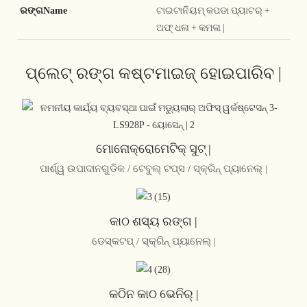
ରଙ୍ଗName
ଟାଇଟାନିୟମ୍ କପଡା ପ୍ୟାଟର୍ +
ଅଫ୍ ଧଳା + କମଳା |
ପ୍ଲେଟ୍ ରଙ୍ଗ କଷ୍ଟମାଇଜ୍ ହୋଇପାରିବ |
ମୋନୋକ୍ରୋମେଟିକ୍ ସୁଟ୍ |
ପାର୍ଶ୍ୱ ଉପାଦାନଗୁଡିକ / ଟେବୁଲ୍ ଟପ୍ସ / ସ୍କ୍ରିନ୍ ପ୍ୟାନେଲ୍ |
କାଠ ଶସ୍ୟ ରଙ୍ଗ |
ଡେସ୍କଟପ୍ / ସ୍କ୍ରିନ୍ ପ୍ୟାନେଲ୍ |
କଠିନ କାଠ ଭେନିର୍ |