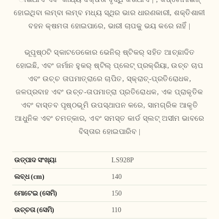
ହୋଇଥିବା ଲମ୍ବା ଲମ୍ବ ମଧ୍ୟ ସ୍ଥିର ଭାର ଧାରଣକାରୀ, ଶକ୍ତିଶାଳୀ
ବହନ କ୍ଷମତା ହୋଇପାରେ, ଭାରୀ ଚାପକୁ ଭୟ କରେ ନାହିଁ |
ଭୂପୃଷ୍ଠଟି ସ୍କାଟଡେକୋର ଭେନିର୍ ଷ୍ଟିକର୍ ସହିତ ଆଚ୍ଛାଦିତ
ହୋଇଛି, ଏବଂ ଜର୍ମାନ ହୁକର୍ ଷ୍ଟିଲ୍ ପ୍ଲେଟ୍ ପ୍ରକ୍ରିୟା, ଉଚ୍ଚ ଚାପ
ଏବଂ ଉଚ୍ଚ ତାପମାତ୍ରାରେ ଚାପିତ, ସ୍କ୍ରାଚ୍-ପ୍ରତିରୋଧକ,
ଜଳପ୍ରବାହ ଏବଂ ଉଚ୍ଚ-ତାପମାତ୍ରା ପ୍ରତିରୋଧକ, ଏକ ପ୍ରାକୃତିକ
ଏବଂ ବାସ୍ତବ ପୃଷ୍ଠଭୂମି ଉପସ୍ଥାପନ କରେ, ସାମଗ୍ରିକ ଆକୃତି
ଆଧୁନିକ ଏବଂ ଚମତ୍କାର, ଏବଂ ସମସ୍ତ କାର୍ଡ ସ୍ଲଟ୍ ଅସୀମ ଭାବରେ
ବିସ୍ତାର ହୋଇପାରିବ |
ଉତ୍ପାଦ ସଂଖ୍ୟା
LS928P
ଲବ୍ଧ (cm)
140
ମୋଟେଇ (ସେମି)
150
ଉଚ୍ଚତା (ସେମି)
110