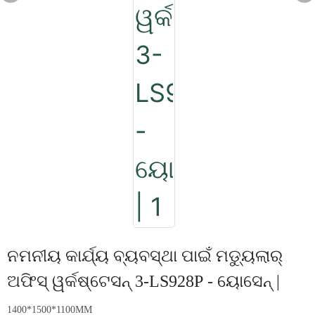
ନମନୀୟ କାର୍ଯ୍ୟ ବ୍ୟବସ୍ଥା ପାଇଁ ମଡ୍ୟୁଲାର୍
ଅଫିସ୍ ୱର୍କଷ୍ଟେସନ୍ 3-LS928P - ୟୋସେନ୍ |
1400*1500*1100MM