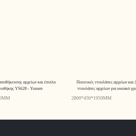
αποθήκευσης αρχείων και έπιπλα
Ποιοτικές ντουλάπες αρχείων και
ιοθήκης YS628 - Yousen
ντουλάπες αρχείων για οικιακό γ
Yousen
00MM
2800*450*1950MM