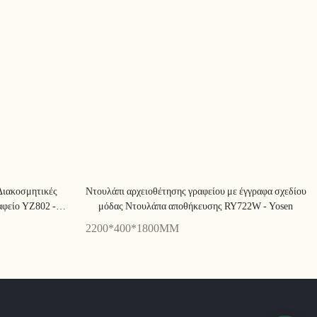
 Διακοσμητικές
Ντουλάπι αρχειοθέτησης γραφείου με έγγραφα σχεδίου
ραφείο YZ802 -
μόδας Ντουλάπα αποθήκευσης RY722W - Yosen
2200*400*1800MM