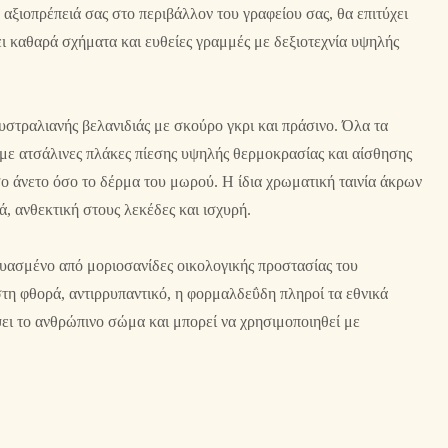
 αξιοπρέπειά σας στο περιβάλλον του γραφείου σας, θα επιτύχει
ει καθαρά σχήματα και ευθείες γραμμές με δεξιοτεχνία υψηλής
υστραλιανής βελανιδιάς με σκούρο γκρι και πράσινο. Όλα τα
 με ατσάλινες πλάκες πίεσης υψηλής θερμοκρασίας και αίσθησης
σο άνετο όσο το δέρμα του μωρού. Η ίδια χρωματική ταινία άκρων
, ανθεκτική στους λεκέδες και ισχυρή.
ευασμένο από μοριοσανίδες οικολογικής προστασίας του
στη φθορά, αντιρρυπαντικό, η φορμαλδεΰδη πληροί τα εθνικά
ει το ανθρώπινο σώμα και μπορεί να χρησιμοποιηθεί με