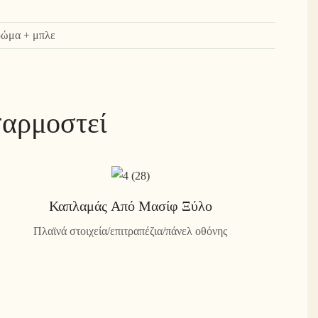
χρώμα + μπλε
σαρμοστεί
Καπλαμάς Από Μασίφ Ξύλο
Πλαϊνά στοιχεία/επιτραπέζια/πάνελ οθόνης