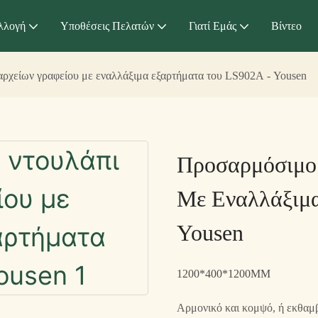
λλογή
Υποθέσεις Πελατών
Γιατί Εμάς
Βίντεο
ρχείων γραφείου με εναλλάξιμα εξαρτήματα του LS902A - Yousen
Προσαρμόσιμο 
Με Εναλλάξιμ
Yousen
1200*400*1200MM
Αρμονικό και κομψό, ή εκθαμβω