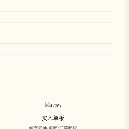
实木单板
侧面元件/桌面/屏幕面板