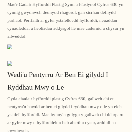
Mae'r Gadair Hyfforddi Plastig Syml a Ffasiynol Cyfres 630 yn
cynnig gwydnwch deunydd rhagorol, gan sicrhau defnydd
parhaol. Perffaith ar gyfer ystafelloedd hyfforddi, neuaddau
cynadledda, a lleoliadau addysgol lle mae cadernid a chysur yn
allweddol.
Wedi'u Pentyrru Ar Ben Ei gilydd I
Ryddhau Mwy o Le
Gyda chadair hyfforddi plastig Cyfres 630, gallwch chi eu
pentyrru'n hawdd ar ben ei gilydd i ryddhau mwy o le yn eich
ystafell hyfforddi. Mae hynny'n golygu y gallwch chi ddarparu
ar gyfer mwy o hyfforddeion heb aberthu cysur, arddull na
gwydnwch.