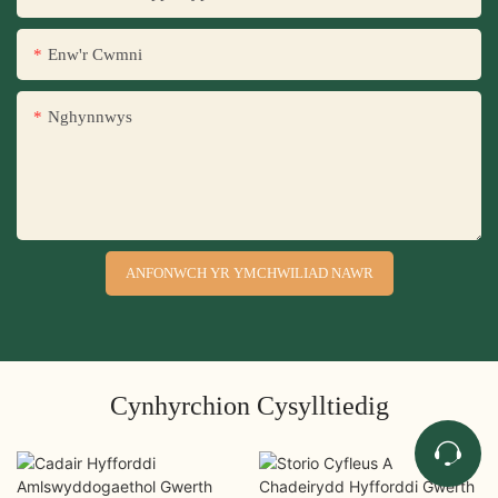
Enw'r Cwmni
Nghynnwys
ANFONWCH YR YMCHWILIAD NAWR
Cynhyrchion Cysylltiedig