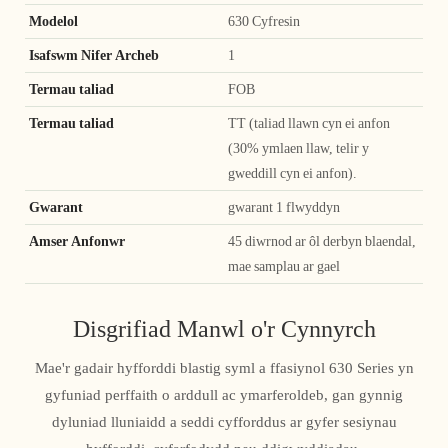
Modelol
630 Cyfresin
Isafswm Nifer Archeb
1
Termau taliad
FOB
Termau taliad
TT (taliad llawn cyn ei anfon
(30% ymlaen llaw, telir y
gweddill cyn ei anfon).
Gwarant
gwarant 1 flwyddyn
Amser Anfonwr
45 diwrnod ar ôl derbyn blaendal,
mae samplau ar gael
Disgrifiad Manwl o'r Cynnyrch
Mae'r gadair hyfforddi blastig syml a ffasiynol 630 Series yn
gyfuniad perffaith o arddull ac ymarferoldeb, gan gynnig
dyluniad lluniaidd a seddi cyfforddus ar gyfer sesiynau