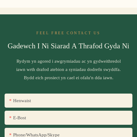
FEEL FREE CONTACT US
Gadewch I Ni Siarad A Thrafod Gyda Ni
Rydym yn agored i awgrymiadau ac yn gydweithredol
iawn wrth drafod atebion a syniadau dodrefn swyddfa.
Bydd eich prosiect yn cael ei ofalu'n dda iawn.
Henwaist
E-Bost
Phone/WhatsApp/Skype