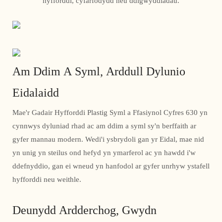
hyfforddi, cyfarfodydd neu ddigwyddiadau.
Am Ddim A Syml, Arddull Dylunio
Eidalaidd
Mae'r Gadair Hyfforddi Plastig Syml a Ffasiynol Cyfres 630 yn
cynnwys dyluniad rhad ac am ddim a syml sy'n berffaith ar
gyfer mannau modern. Wedi'i ysbrydoli gan yr Eidal, mae nid
yn unig yn steilus ond hefyd yn ymarferol ac yn hawdd i'w
ddefnyddio, gan ei wneud yn hanfodol ar gyfer unrhyw ystafell
hyfforddi neu weithle.
Deunydd Ardderchog, Gwydn