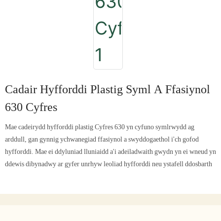
Cadair Hyfforddi Plastig Syml A Ffasiynol
630 Cyfres
Mae cadeirydd hyfforddi plastig Cyfres 630 yn cyfuno symlrwydd ag
arddull, gan gynnig ychwanegiad ffasiynol a swyddogaethol i'ch gofod
hyfforddi. Mae ei ddyluniad lluniaidd a'i adeiladwaith gwydn yn ei wneud yn
ddewis dibynadwy ar gyfer unrhyw leoliad hyfforddi neu ystafell ddosbarth