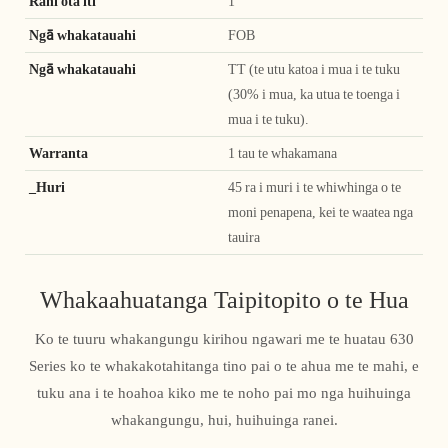
Rahi ota iti
1
Ngā whakatauahi
FOB
Ngā whakatauahi
TT (te utu katoa i mua i te tuku
(30% i mua, ka utua te toenga i
mua i te tuku).
Warranta
1 tau te whakamana
_Huri
45 ra i muri i te whiwhinga o te
moni penapena, kei te waatea nga
tauira
Whakaahuatanga Taipitopito o te Hua
Ko te tuuru whakangungu kirihou ngawari me te huatau 630
Series ko te whakakotahitanga tino pai o te ahua me te mahi, e
tuku ana i te hoahoa kiko me te noho pai mo nga huihuinga
whakangungu, hui, huihuinga ranei.