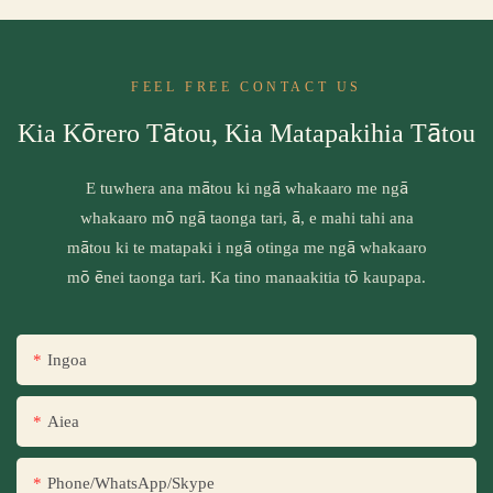
FEEL FREE CONTACT US
Kia Kōrero Tātou, Kia Matapakihia Tātou
E tuwhera ana mātou ki ngā whakaaro me ngā
whakaaro mō ngā taonga tari, ā, e mahi tahi ana
mātou ki te matapaki i ngā otinga me ngā whakaaro
mō ēnei taonga tari. Ka tino manaakitia tō kaupapa.
Ingoa
Aiea
Phone/WhatsApp/Skype