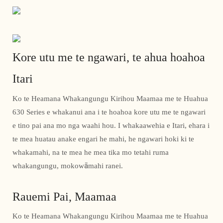
Kore utu me te ngawari, te ahua hoahoa
Itari
Ko te Heamana Whakangungu Kirihou Maamaa me te Huahua
630 Series e whakanui ana i te hoahoa kore utu me te ngawari
e tino pai ana mo nga waahi hou. I whakaawehia e Itari, ehara i
te mea huatau anake engari he mahi, he ngawari hoki ki te
whakamahi, na te mea he mea tika mo tetahi ruma
whakangungu, mokowāmahi ranei.
Rauemi Pai, Maamaa
Ko te Heamana Whakangungu Kirihou Maamaa me te Huahua