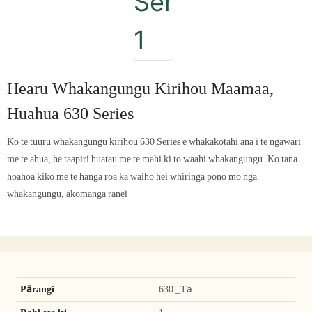
Hearu Whakangungu Kirihou Maamaa,
Huahua 630 Series
Ko te tuuru whakangungu kirihou 630 Series e whakakotahi ana i te ngawari
me te ahua, he taapiri huatau me te mahi ki to waahi whakangungu. Ko tana
hoahoa kiko me te hanga roa ka waiho hei whiringa pono mo nga
whakangungu, akomanga ranei
Pārangi
630 _Tā