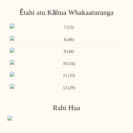
Ētahi atu Kāhua Whakaaturanga
Rahi Hua