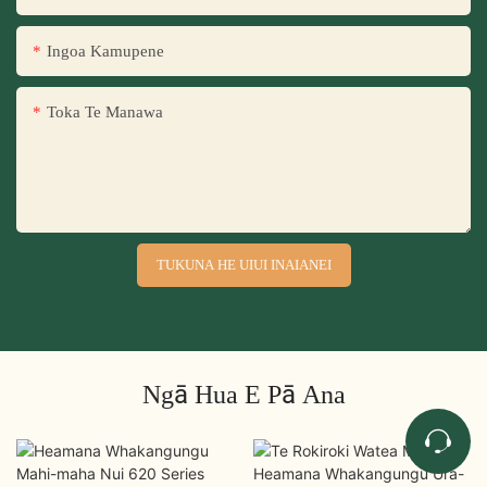
Ingoa Kamupene
Toka Te Manawa
TUKUNA HE UIUI INAIANEI
Ngā Hua E Pā Ana