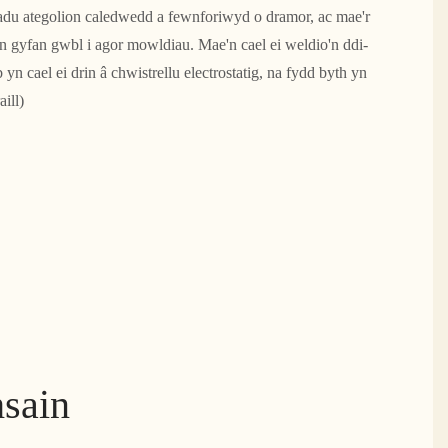
du ategolion caledwedd a fewnforiwyd o dramor, ac mae'r
'n gyfan gwbl i agor mowldiau. Mae'n cael ei weldio'n ddi-
yn cael ei drin â chwistrellu electrostatig, na fydd byth yn
aill)
hsain