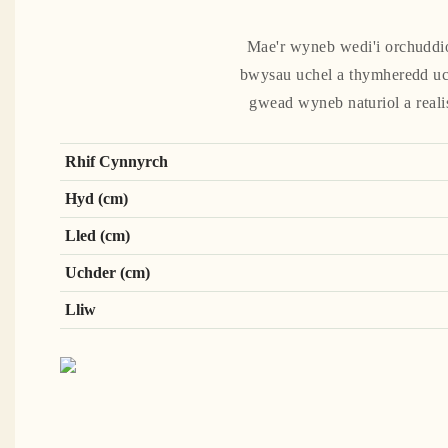
Mae'r wyneb wedi'i orchuddio
bwysau uchel a thymheredd uch
gwead wyneb naturiol a realist
Rhif Cynnyrch
Hyd (cm)
Lled (cm)
Uchder (cm)
Lliw