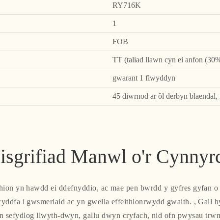
RY716K
1
FOB
TT (taliad llawn cyn ei anfon (30%
gwarant 1 flwyddyn
45 diwrnod ar ôl derbyn blaendal,
isgrifiad Manwl o'r Cynnyr
ion yn hawdd ei ddefnyddio, ac mae pen bwrdd y gyfres gyfan o s
wyddfa i gwsmeriaid ac yn gwella effeithlonrwydd gwaith. , Gall h
n sefydlog llwyth-dwyn, gallu dwyn cryfach, nid ofn pwysau trw