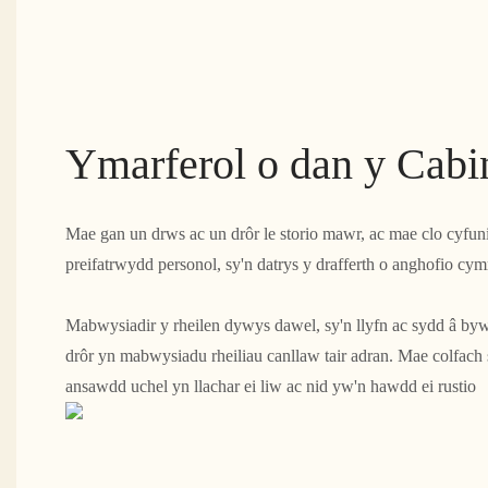
Ymarferol o dan y Cabi
Mae gan un drws ac un drôr le storio mawr, ac mae clo cyfuni
preifatrwydd personol, sy'n datrys y drafferth o anghofio cy
Mabwysiadir y rheilen dywys dawel, sy'n llyfn ac sydd â byw
drôr yn mabwysiadu rheiliau canllaw tair adran. Mae colfach
ansawdd uchel yn llachar ei liw ac nid yw'n hawdd ei rustio