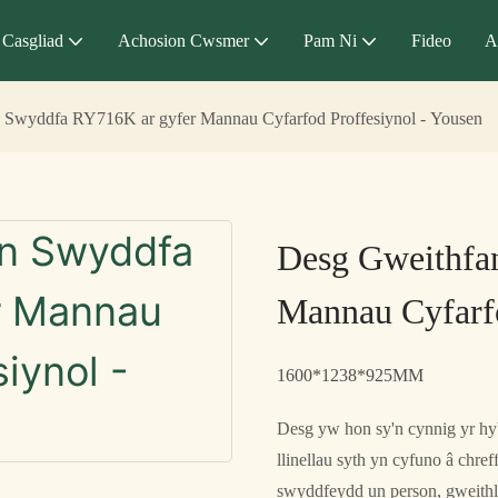
Casgliad
Achosion Cwsmer
Pam Ni
Fideo
A
 Swyddfa RY716K ar gyfer Mannau Cyfarfod Proffesiynol - Yousen
Desg Gweithfa
Mannau Cyfarfo
1600*1238*925MM
Desg yw hon sy'n cynnig yr hyb
llinellau syth yn cyfuno â chr
swyddfeydd un person, gweith