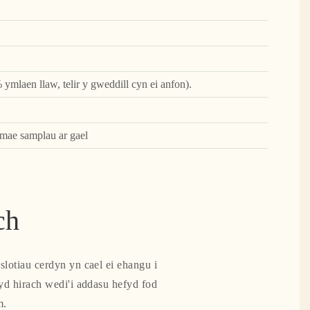
 ymlaen llaw, telir y gweddill cyn ei anfon).
 mae samplau ar gael
ch
lotiau cerdyn yn cael ei ehangu i
yd hirach wedi'i addasu hefyd fod
m.