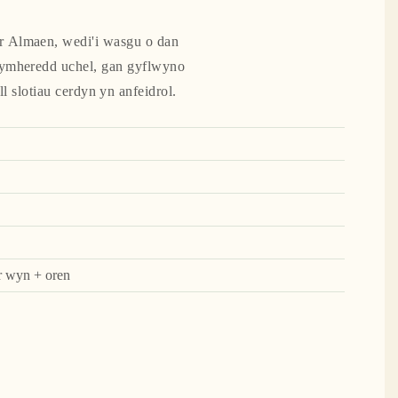
yr Almaen, wedi'i wasgu o dan
 tymheredd uchel, gan gyflwyno
ll slotiau cerdyn yn anfeidrol.
r wyn + oren