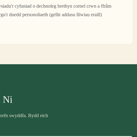
iadu'r cyfuniad o dechnoleg brethyn cornel crwn a ffrâm
'r duedd personoliaeth (gellir addasu lliwiau eraill)
 Ni
drefn swyddfa. Bydd eich