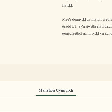
ffyrdd.
Mae'r deunydd cynnyrch wedi'
gradd E1, sy'n gwrthsefyll trau
genedlaethol ac ni fydd yn acho
Manylion Cynnyrch