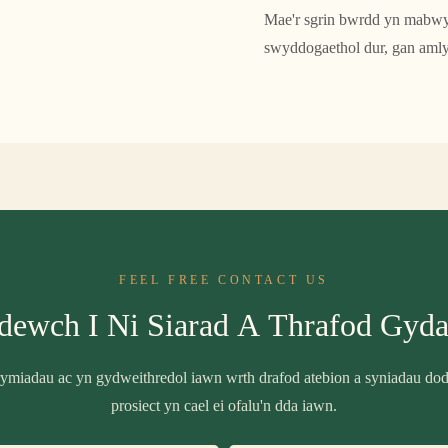
Mae'r sgrin bwrdd yn mabwys
swyddogaethol dur, gan amlygu
FEEL FREE CONTACT US
dewch I Ni Siarad A Thrafod Gyda
miadau ac yn gydweithredol iawn wrth drafod atebion a syniadau do
prosiect yn cael ei ofalu'n dda iawn.