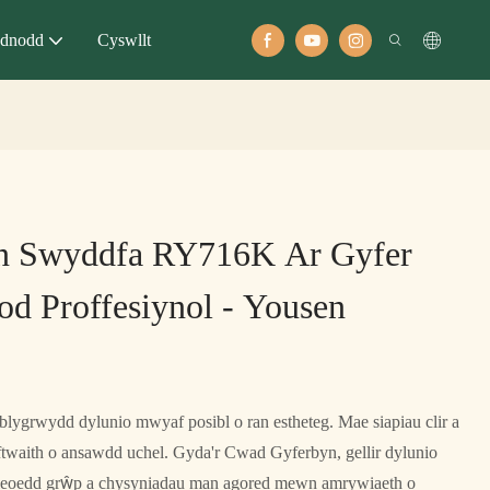
dnodd
Cyswllt
n Swyddfa RY716K Ar Gyfer
d Proffesiynol - Yousen
lygrwydd dylunio mwyaf posibl o ran estheteg. Mae siapiau clir a
efftwaith o ansawdd uchel. Gyda'r Cwad Gyferbyn, gellir dylunio
leoedd grŵp a chysyniadau man agored mewn amrywiaeth o