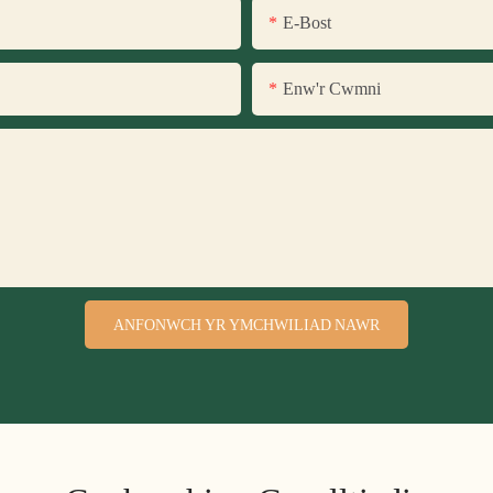
E-Bost
Enw'r Cwmni
ANFONWCH YR YMCHWILIAD NAWR