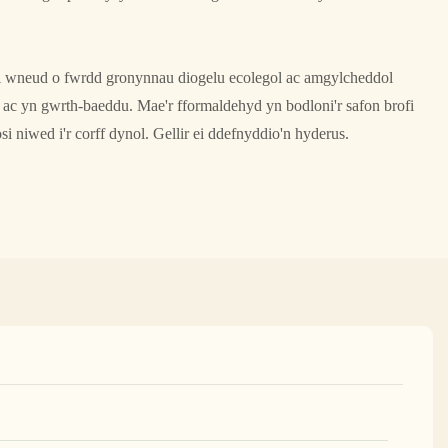
i wneud o fwrdd gronynnau diogelu ecolegol ac amgylcheddol
l ac yn gwrth-baeddu. Mae'r fformaldehyd yn bodloni'r safon brofi
si niwed i'r corff dynol. Gellir ei ddefnyddio'n hyderus.