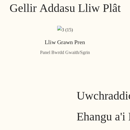
Gellir Addasu Lliw Plât
Lliw Grawn Pren
Panel Bwrdd Gwaith/Sgrin
Uwchraddio
Ehangu a'i