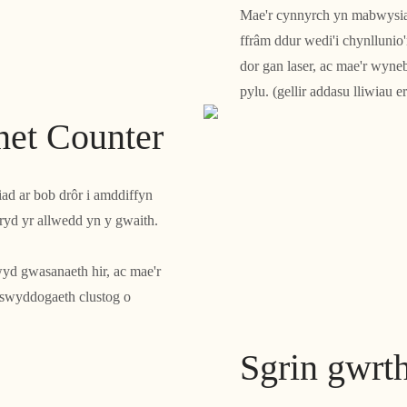
Mae'r cynnyrch yn mabwysia
ffrâm ddur wedi'i chynllunio
dor gan laser, ac mae'r wyneb 
pylu. (gellir addasu lliwiau er
net Counter
ad ar bob drôr i amddiffyn
mryd yr allwedd yn y gwaith.
yd gwasanaeth hir, ac mae'r
 swyddogaeth clustog o
Sgrin gwrt