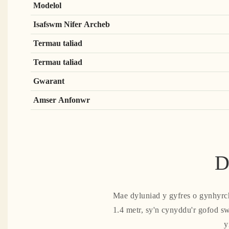
Modelol
Isafswm Nifer Archeb
Termau taliad
Termau taliad
Gwarant
Amser Anfonwr
D
Mae dyluniad y gyfres o gynhyrch
1.4 metr, sy'n cynyddu'r gofod s
y