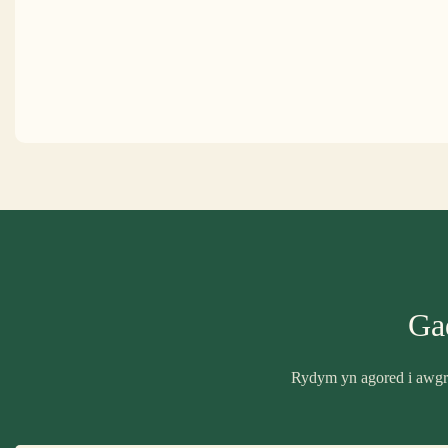
Ga
Rydym yn agored i awgry