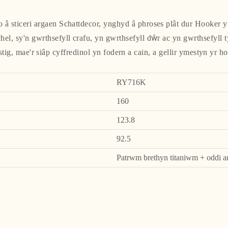
 â sticeri argaen Schattdecor, ynghyd â phroses plât dur Hooker 
el, sy'n gwrthsefyll crafu, yn gwrthsefyll dŵr ac yn gwrthsefyll
ig, mae'r siâp cyffredinol yn fodern a cain, a gellir ymestyn yr ho
RY716K
160
123.8
92.5
Patrwm brethyn titaniwm + oddi a