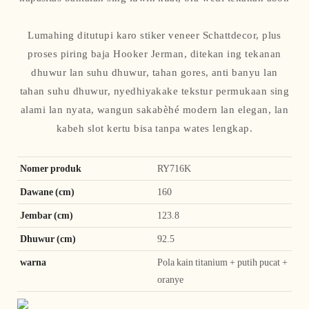
Lumahing ditutupi karo stiker veneer Schattdecor, plus
proses piring baja Hooker Jerman, ditekan ing tekanan
dhuwur lan suhu dhuwur, tahan gores, anti banyu lan
tahan suhu dhuwur, nyedhiyakake tekstur permukaan sing
alami lan nyata, wangun sakabèhé modern lan elegan, lan
kabeh slot kertu bisa tanpa wates lengkap.
Nomer produk
RY716K
Dawane (cm)
160
Jembar (cm)
123.8
Dhuwur (cm)
92.5
warna
Pola kain titanium + putih pucat +
oranye