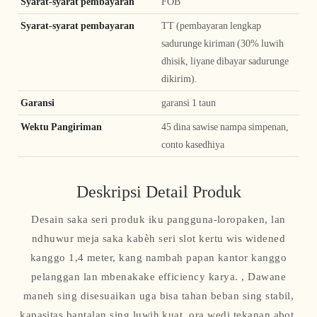
Syarat-syarat pembayaran
FOB
Syarat-syarat pembayaran
TT (pembayaran lengkap
sadurunge kiriman (30% luwih
dhisik, liyane dibayar sadurunge
dikirim).
Garansi
garansi 1 taun
Wektu Pangiriman
45 dina sawise nampa simpenan,
conto kasedhiya
Deskripsi Detail Produk
Desain saka seri produk iku pangguna-loropaken, lan
ndhuwur meja saka kabèh seri slot kertu wis widened
kanggo 1,4 meter, kang nambah papan kantor kanggo
pelanggan lan mbenakake efficiency karya. , Dawane
maneh sing disesuaikan uga bisa tahan beban sing stabil,
kapasitas bantalan sing luwih kuat, ora wedi tekanan abot.