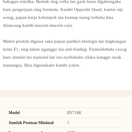
babagan estetika. Bentuk sing cetha lan garis lurus digabungake
karo pengerjaan sing bermutu. Kanthi Opposite Quad, kantor siji-
wong, papan kerja kelompok lan konsep ruang terbuka bisa
dirancang kanthi macem-macem cara.
Materi produk digawe saka papan partikel ekologis lan lingkungan
kelas E1, sing tahan nganggo lan anti-fouling. Formaldehida cocog
karo standar tes nasional lan ora nyebabake cilaka kanggo awak
manungsa. Bisa digunakake kanthi yakin.
Model
RY716K
Jumlah Pesenan Minimal
1