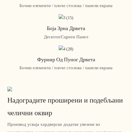
Бочни елементи / плоче столова / панели екрана
Боја Зрна Дрвета
Десктоп/Сцреен Панел
Фурнир Од Пуног Дрвета
Бочни елементи / плоче столова / панели екрана
Надоградите проширени и подебљани
челични оквир
Производ усваја хардверске додатке увезене из