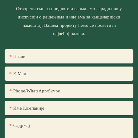
Отворени смо за предлоге и веома смо сарадљиви у
дискусији о решењима и идејама за канцеларијски
намештај. Вашем пројекту ћемо се посветити
највећој пажњи.
Назив
Е-Маил
Phone/WhatsApp/Skype
Име Компаније
Садржај