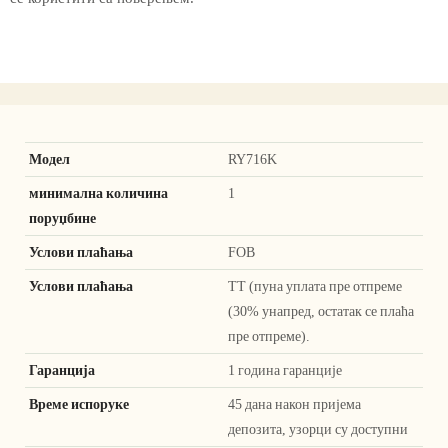
Модел
RY716K
минимална количина
1
поруџбине
Услови плаћања
FOB
Услови плаћања
ТТ (пуна уплата пре отпреме
(30% унапред, остатак се плаћа
пре отпреме).
Гаранција
1 година гаранције
Време испоруке
45 дана након пријема
депозита, узорци су доступни