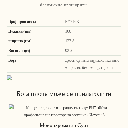
бесконачно проширити.
Број производа
RY716K
Дужина (цм)
160
ширина (цм)
123.8
Висина (цм)
92.5
Боја
Дезен од титанијумске тканине
+ прљаво бела + наранџаста
Боја плоче може се прилагодити
Моноцхроматиц Суит