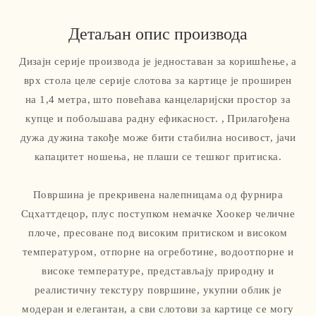
Детаљан опис производа
Дизајн серије производа је једноставан за коришћење, а
врх стола целе серије слотова за картице је проширен
на 1,4 метра, што повећава канцеларијски простор за
купце и побољшава радну ефикасност. , Прилагођена
дужа дужина такође може бити стабилна носивост, јачи
капацитет ношења, не плаши се тешког притиска.
Површина је прекривена налепницама од фурнира
Сцхаттдецор, плус поступком немачке Хоокер челичне
плоче, пресоване под високим притиском и високом
температуром, отпорне на огреботине, водоотпорне и
високе температуре, представљају природну и
реалистичну текстуру површине, укупни облик је
модеран и елегантан, а сви слотови за картице се могу