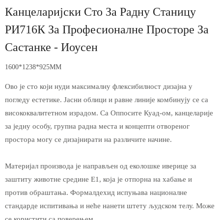
Канцеларијски Сто За Радну Станицу
РИ716К За Професионалне Просторе За
Састанке - Иоусен
1600*1238*925MM
Ово је сто који нуди максималну флексибилност дизајна у
погледу естетике. Јасни облици и равне линије комбинују се са
висококвалитетном израдом. Са Оппосите Куад-ом, канцеларије
за једну особу, групна радна места и концепти отвореног
простора могу се дизајнирати на различите начине.
Материјал производа је направљен од еколошке иверице за
заштиту животне средине Е1, која је отпорна на хабање и
против обраштања. Формалдехид испуњава националне
стандарде испитивања и неће нанети штету људском телу. Може
се користити са поверењем.