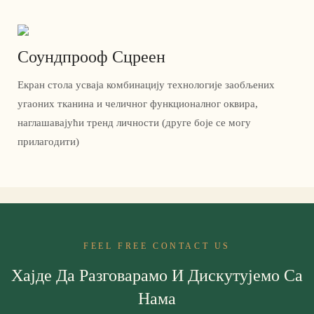
Соундпрооф Сцреен
Екран стола усваја комбинацију технологије заобљених
угаоних тканина и челичног функционалног оквира,
наглашавајући тренд личности (друге боје се могу
прилагодити)
FEEL FREE CONTACT US
Хајде Да Разговарамо И Дискутујемо Са
Нама