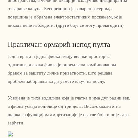
иностранства, а челични оквир је искључиво дизајниран за
отварање калупа. Беспрекорно је заварен ласером, а
површина је обрађена електростатичким прскањем, које
никада неће избледети. (друге боје се могу прилагодити)
Практичан ормарић испод пулта
Једна врата и једна фиока имају велики простор за
одлагање, а свака фиока је опремљена комбинованом
бравом за заштиту личне приватности, што решава
проблем заборављања да узмете кључ на послу.
Усвојена је тиха водилица која је глатка и има дуг радни век,
а фиока усваја водилице од три дела. Висококвалитетна
шарка са функцијом амортизације је светле боје и није лако
зарђати