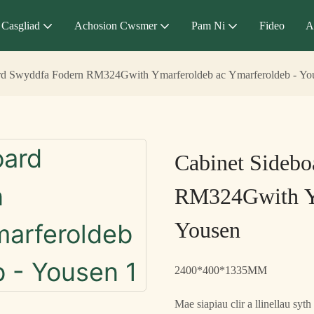
Casgliad
Achosion Cwsmer
Pam Ni
Fideo
A
rd Swyddfa Fodern RM324Gwith Ymarferoldeb ac Ymarferoldeb - Yo
Cabinet Sideb
RM324Gwith Ym
Yousen
2400*400*1335MM
Mae siapiau clir a llinellau sy