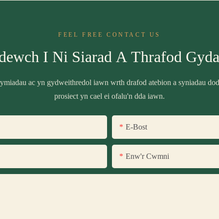
FEEL FREE CONTACT US
dewch I Ni Siarad A Thrafod Gyda
miadau ac yn gydweithredol iawn wrth drafod atebion a syniadau do
prosiect yn cael ei ofalu'n dda iawn.
E-Bost
Enw'r Cwmni