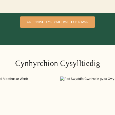
ANFONWCH YR YMCHWILIAD NAWR
Cynhyrchion Cysylltiedig