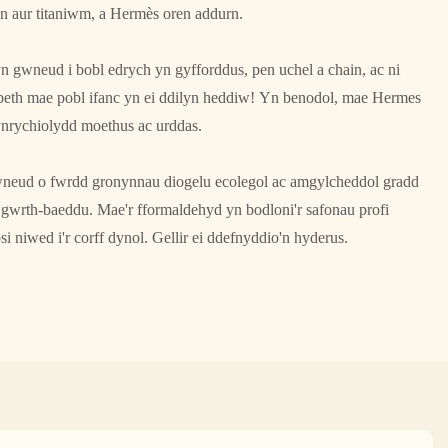
n aur titaniwm, a Hermès oren addurn.
 yn gwneud i bobl edrych yn gyfforddus, pen uchel a chain, ac ni
eth mae pobl ifanc yn ei ddilyn heddiw! Yn benodol, mae Hermes
nrychiolydd moethus ac urddas.
wneud o fwrdd gronynnau diogelu ecolegol ac amgylcheddol gradd
n gwrth-baeddu. Mae'r fformaldehyd yn bodloni'r safonau profi
i niwed i'r corff dynol. Gellir ei ddefnyddio'n hyderus.