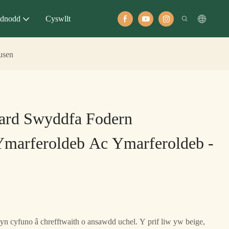
dnodd
Cyswllt
usen
oard Swyddfa Fodern
arferoldeb Ac Ymarferoldeb -
th yn cyfuno â chrefftwaith o ansawdd uchel. Y prif liw yw beige,