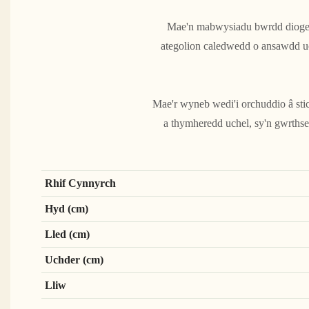
Mae'n mabwysiadu bwrdd diogelu
ategolion caledwedd o ansawdd uc
Mae'r wyneb wedi'i orchuddio â sti
a thymheredd uchel, sy'n gwrthse
Rhif Cynnyrch
Hyd (cm)
Lled (cm)
Uchder (cm)
Lliw