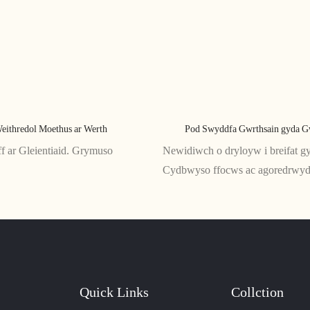
eithredol Moethus ar Werth
Pod Swyddfa Gwrthsain gyda G
 ar Gleientiaid. Grymuso
Newidiwch o dryloyw i breifat gy
Cydbwyso ffocws ac agoredrwy
Quick Links
Collction