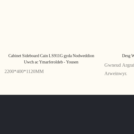
Cabinet Sideboard Cain LS911G gyda Nodweddion
Desg W
Uwch ac Ymarferoldeb - Yousen
Gwneud Argraff
2200*400*1120MM
Arweinwyr.