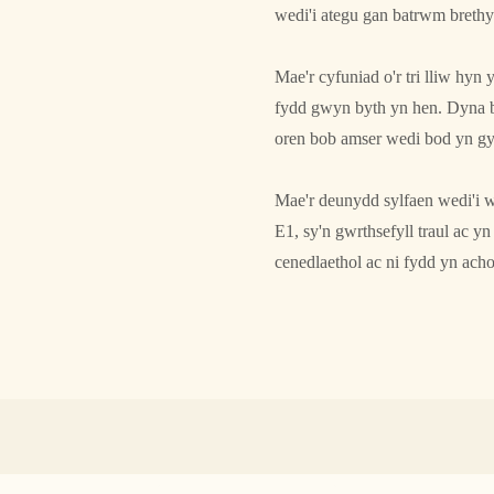
wedi'i ategu gan batrwm brethy
Mae'r cyfuniad o'r tri lliw hyn
fydd gwyn byth yn hen. Dyna b
oren bob amser wedi bod yn gy
Mae'r deunydd sylfaen wedi'i 
E1, sy'n gwrthsefyll traul ac y
cenedlaethol ac ni fydd yn achos