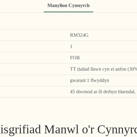
Manylion Cynnyrch
RM324G
1
FOB
TT (taliad llawn cyn ei anfon (30%
gwarant 1 flwyddyn
45 diwrnod ar ôl derbyn blaendal,
isgrifiad Manwl o'r Cynnyr