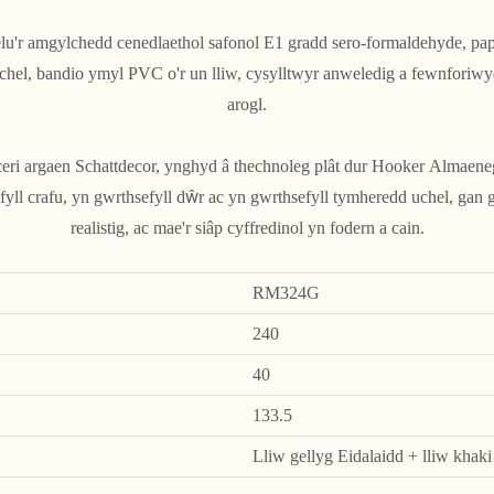
'r amgylchedd cenedlaethol safonol E1 gradd sero-formaldehyde, papu
hel, bandio ymyl PVC o'r un lliw, cysylltwyr anweledig a fewnforiwy
arogl.
ceri argaen Schattdecor, ynghyd â thechnoleg plât dur Hooker Almaen
fyll crafu, yn gwrthsefyll dŵr ac yn gwrthsefyll tymheredd uchel, ga
realistig, ac mae'r siâp cyffredinol yn fodern a cain.
RM324G
240
40
133.5
Lliw gellyg Eidalaidd + lliw khaki