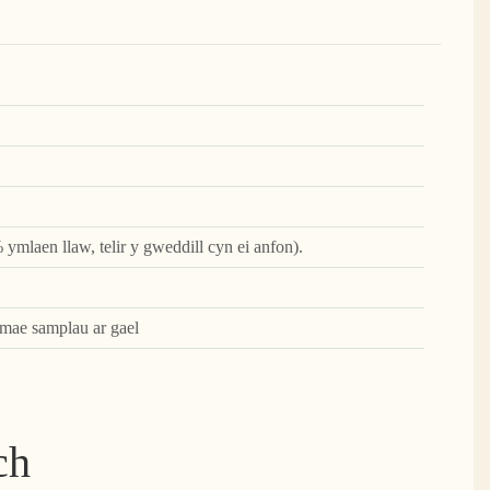
 ymlaen llaw, telir y gweddill cyn ei anfon).
 mae samplau ar gael
ch