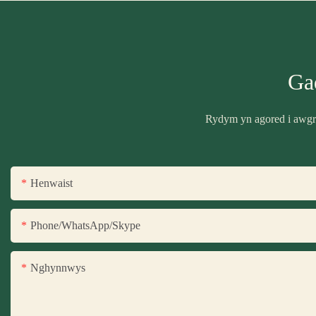
Ga
Rydym yn agored i awgry
Henwaist
Phone/WhatsApp/Skype
Nghynnwys