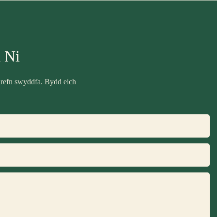
 Ni
drefn swyddfa. Bydd eich