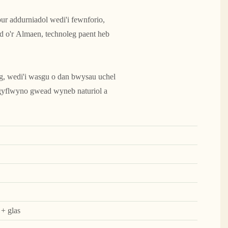
r addurniadol wedi'i fewnforio,
d o'r Almaen, technoleg paent heb
eg, wedi'i wasgu o dan bwysau uchel
n gyflwyno gwead wyneb naturiol a
 + glas