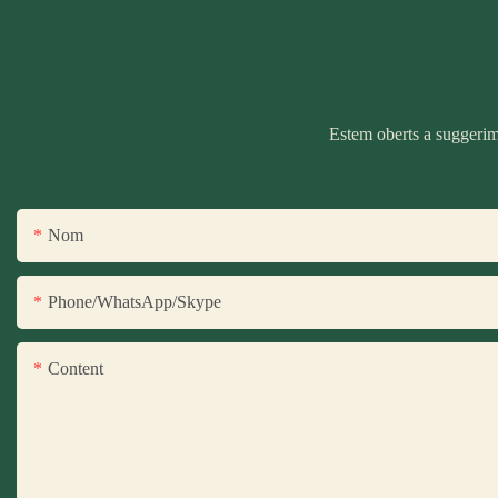
Estem oberts a suggerime
Nom
Phone/WhatsApp/Skype
Content