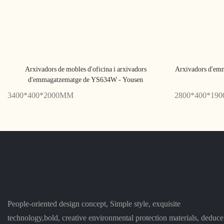
Arxivadors de mobles d'oficina i arxivadors
Arxivadors d'emm
d'emmagatzematge de YS634W - Yousen
3400*400*2000MM
2800*400*19
People-oriented design concept, Simple style, exquisite
technology,bold, creative environmental protection materials, deduce