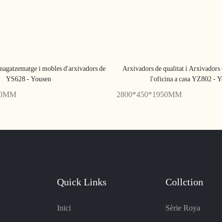
agatzematge i mobles d'arxivadors de
Arxivadors de qualitat i Arxivadors 
YS628 - Yousen
l'oficina a casa YZ802 - 
00MM
2800*450*1950MM
Quick Links
Collction
Inici
Sèrie Roya