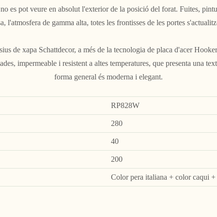
o es pot veure en absolut l'exterior de la posició del forat. Fuites, pint
esa, l'atmosfera de gamma alta, totes les frontisses de les portes s'actual
sius de xapa Schattdecor, a més de la tecnologia de placa d'acer Hooker
llades, impermeable i resistent a altes temperatures, que presenta una textur
forma general és moderna i elegant.
RP828W
280
40
200
Color pera italiana + color caqui +