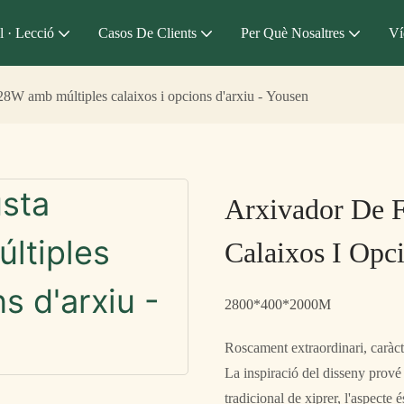
l · Lecció
Casos De Clients
Per Què Nosaltres
Ví
8W amb múltiples calaixos i opcions d'arxiu - Yousen
Arxivador De 
Calaixos I Opc
2800*400*2000M
Roscament extraordinari, caràcter
La inspiració del disseny prové 
tradicional de xiprer, l'aspecte 