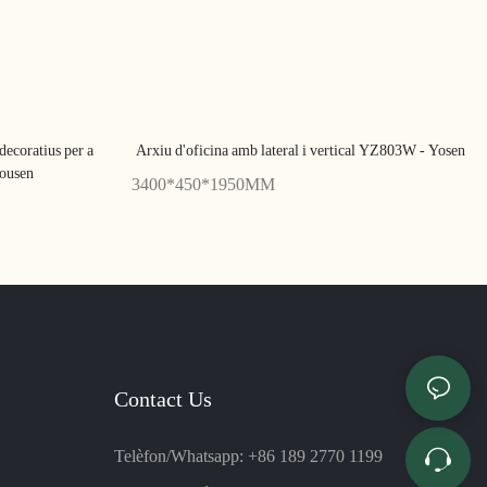
decoratius per a
Arxiu d'oficina amb lateral i vertical YZ803W - Yosen
Yousen
3400*450*1950MM
Contact Us
Telèfon/Whatsapp: +86 189 2770 1199