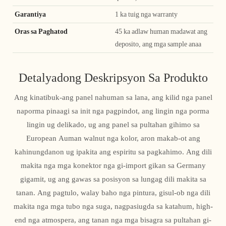
Garantiya
1 ka tuig nga warranty
Oras sa Paghatod
45 ka adlaw human madawat ang
deposito, ang mga sample anaa
Detalyadong Deskripsyon Sa Produkto
Ang kinatibuk-ang panel nahuman sa lana, ang kilid nga panel
naporma pinaagi sa init nga pagpindot, ang lingin nga porma
lingin ug delikado, ug ang panel sa pultahan gihimo sa
European Auman walnut nga kolor, aron makab-ot ang
kahinungdanon ug ipakita ang espiritu sa pagkahimo. Ang dili
makita nga mga konektor nga gi-import gikan sa Germany
gigamit, ug ang gawas sa posisyon sa lungag dili makita sa
tanan. Ang pagtulo, walay baho nga pintura, gisul-ob nga dili
makita nga mga tubo nga suga, nagpasiugda sa katahum, high-
end nga atmospera, ang tanan nga mga bisagra sa pultahan gi-