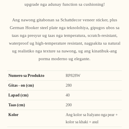
upgrade nga adunay function sa cushioning!
Ang nawong gitabonan sa Schattdecor veneer sticker, plus
German Hooker steel plate nga teknolohiya, gipugos ubos sa
taas nga presyur ug taas nga temperatura, scratch-resistant,
waterproof ug high-temperature resistant, nagpakita sa natural
ug realistiko nga texture sa nawong, ug ang kinatibuk-ang
porma moderno ug elegante.
Numero sa Produkto
RP828W
Gitas - on (cm)
280
Lapad (cm)
40
Taas (cm)
200
Kolor
Ang kolor sa Italyano nga pear +
kolor sa khaki + asul