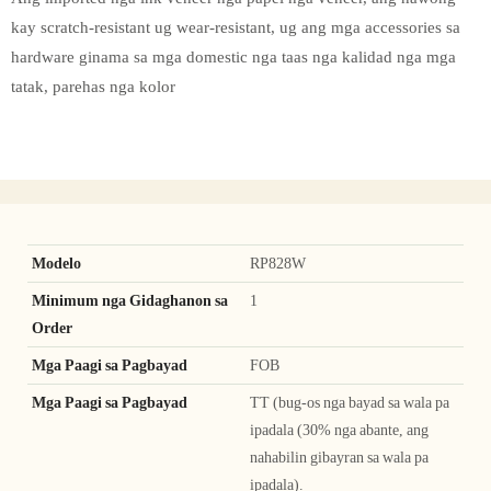
kay scratch-resistant ug wear-resistant, ug ang mga accessories sa
hardware ginama sa mga domestic nga taas nga kalidad nga mga
tatak, parehas nga kolor
Modelo
RP828W
Minimum nga Gidaghanon sa
1
Order
Mga Paagi sa Pagbayad
FOB
Mga Paagi sa Pagbayad
TT (bug-os nga bayad sa wala pa
ipadala (30% nga abante, ang
nahabilin gibayran sa wala pa
ipadala).