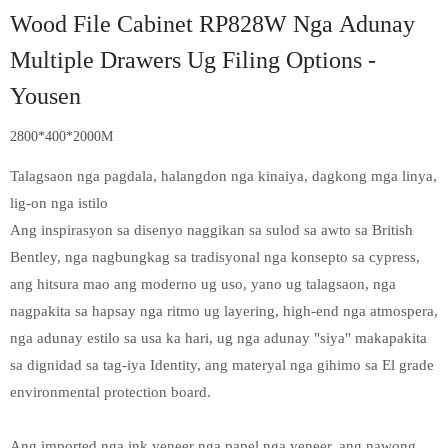
Wood File Cabinet RP828W Nga Adunay
Multiple Drawers Ug Filing Options -
Yousen
2800*400*2000M
Talagsaon nga pagdala, halangdon nga kinaiya, dagkong mga linya,
lig-on nga istilo
Ang inspirasyon sa disenyo naggikan sa sulod sa awto sa British
Bentley, nga nagbungkag sa tradisyonal nga konsepto sa cypress,
ang hitsura mao ang moderno ug uso, yano ug talagsaon, nga
nagpakita sa hapsay nga ritmo ug layering, high-end nga atmospera,
nga adunay estilo sa usa ka hari, ug nga adunay "siya" makapakita
sa dignidad sa tag-iya Identity, ang materyal nga gihimo sa El grade
environmental protection board.
Ang imported nga ink veneer nga papel nga veneer, ang nawong