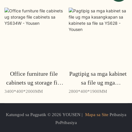
Office furniture file
Pagtipig sa mga kabinet
cabinets ug storage file
sa file ug mga
cabinets sa YS634W -
kasangkapan sa kabinete
3400*400*2000MM
2800*400*1900MM
Yousen
sa file sa YS628 -
Yousen
Katungod sa Pagpatik © 2026 YOUSEN |
Mapa sa Site
Pribasiya
PoPribasiya