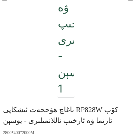
ياغاچ ھۆججەت ئىشكاپى RP828W كۆپ
تارتما ۋە ئارخىپ تاللانمىلىرى - يوسېن
2800*400*2000M