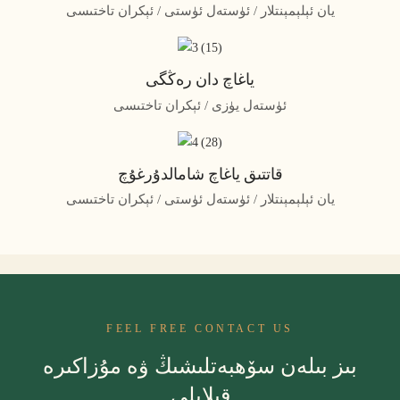
يان ئېلېمېنتلار / ئۈستەل ئۈستى / ئېكران تاختىسى
ياغاچ دان رەڭگى
ئۈستەل يۈزى / ئېكران تاختىسى
قاتتىق ياغاچ شامالدۇرغۇچ
يان ئېلېمېنتلار / ئۈستەل ئۈستى / ئېكران تاختىسى
FEEL FREE CONTACT US
بىز بىلەن سۆھبەتلىشىڭ ۋە مۇزاكىرە
قىلايلى