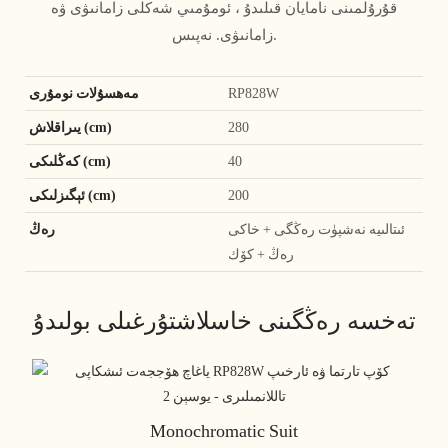
قۇرۇلمىنى نامايان قىلىدۇ ، ئومۇمىي شەكلى زامانىۋى ۋە
زامانىۋى. نەپىس.
RP828W
مەھسۇلات نومۇرى
280
يىراقلاش (cm)
40
كەڭلىكى (cm)
200
ئېگىزلىكى (cm)
ئىتالىيە نەشپۈت رەڭگى + خاكى
رەڭ
رەڭ + كۆك
تەخسە رەڭگىنى خاسلاشتۇرغىلى بولىدۇ
Monochromatic Suit