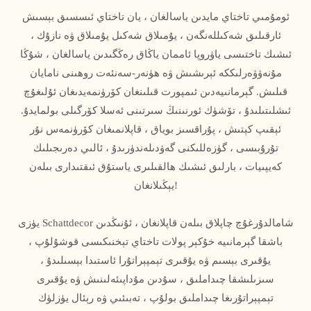
ئومۇمىي تاختاي مايدىن ياسالغان ، يان تاختاي ئىسسىق بېسىش
ئارقىلىق شەكىللەنگەن ، يۇمىلاق شەكىل يۇمىلاق ۋە نازۇك ،
ئىشىك تاختىسى ياۋروپا ئاممان ياڭاق رەڭگىدىن ياسالغان ، شۇڭا
مۇنەۋۋەرلىككە ئېرىشىش ۋە ھۈنەر-سەنئەت روھىنى نامايان
قىلىش. گېرمانىيەدىن ئىمپورت قىلىنغان كۆرۈنمەيدىغان ئۇلىغۇچ
ئىشلىتىلىدۇ ، تۆشۈك ئورنىنىڭ سىرتىنى ئەسلا كۆرگىلى بولمايدۇ.
ئېقىپ كېتىش ، پۇراقسىز بوياق ، قاپلانمىغان كۆرۈنمەس نۇر
تۇرۇبىسى ، گۈزەللىكنى گەۋدىلەندۈرىدۇ ، ئالىي دەرىجىلىك
كەيپىيات ، بارلىق ئىشىك ھالقىلىرى ياستۇق ئىقتىدارى بىلەن
يېڭىلانغان!
يۈزى Schattdecor شامالدۇرغۇچ چاپلاق بىلەن قاپلانغان ، ئۇنىڭدىن
باشقا گېرمانىيە خۇكېر پولات تاختاي تېخنىكىسى قوشۇلۇپ ،
يۇقىرى بېسىم ۋە يۇقىرى تېمپېراتۇرا ئاستىدا بېسىلىدۇ ،
سىزىلىشقا چىداملىق ، سۇدىن مۇداپىئەلىنىش ۋە يۇقىرى
تېمپېراتۇرىغا چىداملىق بولۇپ ، تەبىئىي ۋە رېئال يۈزلۈك