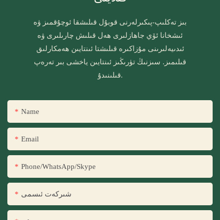
بىز تەكلىپ-پىكىرلەرنى قوبۇل قىلىشقا ئوچۇقمىز ۋە
ئىشخانا ئۆي جاھازلىرى ھەل قىلىش چارىلىرى ۋە
ئىدىيەلىرىنى مۇزاكىرە قىلىشتا ئىنتايىن ھەمكارلىق
قىلىمىز. سىزنىڭ تۈرىڭىز ئىنتايىن ياخشى بىر تەرەپ
قىلىنىدۇ.
Name
Email
Phone/WhatsApp/Skype
شىركەت ئىسمى