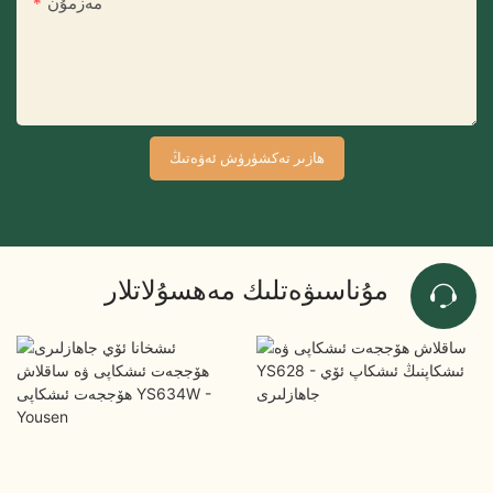
مەزمۇن
ھازىر تەكشۈرۈش ئەۋەتىڭ
مۇناسىۋەتلىك مەھسۇلاتلار