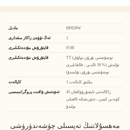
RP828W
مادىل
1
ئەڭ تۆۋەن زاكاز مىقدارى
FOB
قايتۇرۇش مۇددەتكىلىرى
TT (توشۇشتىن بۇرۇن تولۇق
قايتۇرۇش مۇددەتكىلىرى
تۆلەش (% 30 ئالدىن ، قالغانلىرى
توشۇشتىن بۇرۇن تۆلىنىدۇ).
1 يىللىق كاپالەت
كاپالەت
زاكالەتنى تاپشۇرۇۋالغان 45
ئەۋەتىش ۋاقىت پروگراممىسى
كۈندىن كېيىن ، ئەۋرىشكە ئالغىلى
بولىدۇ
مەھسۇلاتنىڭ تەپسىلى چۈشەندۈرۈشى