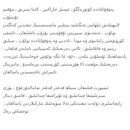
پەۋقۇلئاددە كۆتۈرەڭگۈ ، ئېسىل خاراكتېر ، كاتتا سىزىق ، مۇقىم
ئۇسلۇب
لايىھىلەش ئىلھامى ئەنگىلىيە بېنتلېي ماشىنىسىنىڭ ئىچىدىن كەلگەن
بولۇپ ، ئەنئەنىۋى سىپرېس ئۇقۇمىنى بۇزۇپ تاشلىغان ، تاشقى
كۆرۈنۈشى زامانىۋى ۋە مودا ، ئاددىي ۋە پەۋقۇلئاددە بولۇپ ، سىلىق
رېتىم ۋە قاتلاملىق ، ئالىي دەرىجىلىك كەيپىياتنى نامايەن قىلغان ،
پادىشاھنىڭ ئۇسلۇبى بىلەن ، «ئۇ» غا ئىگە بولۇش خوجايىننىڭ ئىززەت-
ھۆرمىتىنى كۆرسىتىپ بېرەلەيدۇ ، ماتېرىيال El دەرىجىلىك مۇھىت
ئاسراش تاختىسىدىن ياسالغان.
ئىمپورت قىلىنغان سىياھ قەغەز قەغەز شامالدۇرغۇچ ، يۈزى
سىزىلىشقا چىداملىق ۋە ئۇپراشقا چىداملىق ، قاتتىق دېتال
زاپچاسلىرى دۆلەت ئىچىدىكى ئەلا سۈپەتلىك ماركىلاردىن ياسالغان ،
ئوخشاش رەڭ