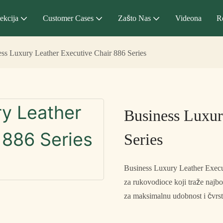
ekcija
Customer Cases
Zašto Nas
Videona
R
ss Luxury Leather Executive Chair 886 Series
Business Luxur
Series
Business Luxury Leather Execut
za rukovodioce koji traže najb
za maksimalnu udobnost i čvrs