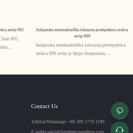
lica serije 892
Italijanska minimalistička luksuzna predsjednica stolica
serije 899
Chair 892
Italijanska minimalistička luksuzna predsjednica
vojim
stolica 899 serija je lijepo dizajnirana,
im izgledom.
sofisticirana kancelarijska stolica sa
zvršni ured,
minimalističkim stilom. Odlikuje se vrhunskim
 izgled
materijalima, poput italijanske kože i poliranog
aluminijuma, i pruža izuzetnu udobnost i
podršku za one koji zahtevaju najbolje od
kancelarijskog nameštaja
Contact Us
Telefon/Whatsapp: +86 189 2770 1199
E-pošta:
sales@furniture-suppliers.com