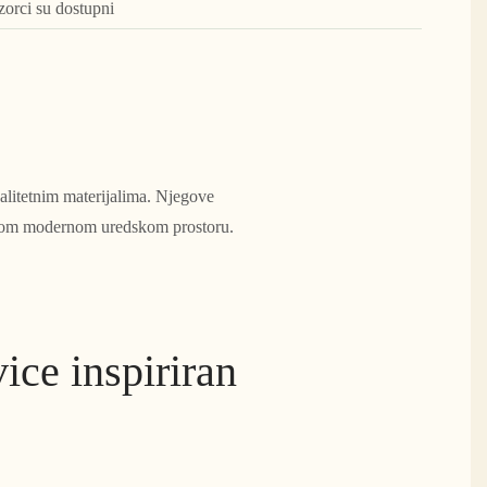
zorci su dostupni
alitetnim materijalima. Njegove
akom modernom uredskom prostoru.
ice inspiriran