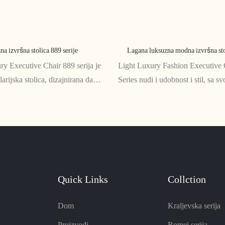
a izvršna stolica 889 serije
Lagana luksuzna modna izvršna sto
y Executive Chair 889 serija je
Light Luxury Fashion Executive 
rijska stolica, dizajnirana da
Series nudi i udobnost i stil, sa s
omfor i sofisticiranost
ergonomskim dizajnom i elegantn
 Sa karakteristikama poput
Ova stolica je savršena za svaki i
ave kože, višestrukim opcijama
pružajući vrhunski i profesionalni
legantnim dizajnom, ova stolica
ne koji traže najbolje
Quick Links
Collction
Dom
Kraljevska serija
Proizvodi
Romei serija