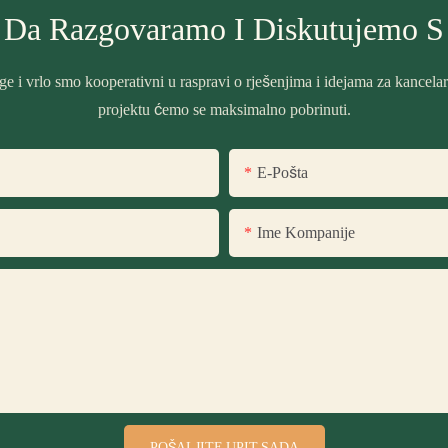
 Da Razgovaramo I Diskutujemo 
ge i vrlo smo kooperativni u raspravi o rješenjima i idejama za kancela
projektu ćemo se maksimalno pobrinuti.
E-Pošta
Ime Kompanije
POŠALJITE UPIT SADA