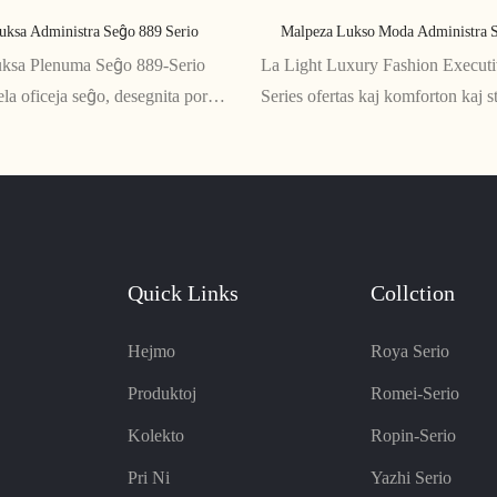
Luksa Administra Seĝo 889 Serio
Malpeza Lukso Moda Administra S
uksa Plenuma Seĝo 889-Serio
La Light Luxury Fashion Executi
vela oficeja seĝo, desegnita por
Series ofertas kaj komforton kaj st
 komforton kaj sofistikecon al
ergonomia dezajno kaj eleganta as
ajtoj kiel aŭtentika leda
seĝo estas perfekta por ajna admin
oblaj alĝustigebloj kaj eleganta
provizante altnivelan kaj profesia
seĝo estas perfekta por tiuj, kiuj
 bonan.
Quick Links
Collction
Hejmo
Roya Serio
Produktoj
Romei-Serio
Kolekto
Ropin-Serio
Pri Ni
Yazhi Serio