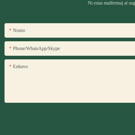
Ni estas malfermaj al sug
Nomo
Phone/WhatsApp/Skype
Enhavo