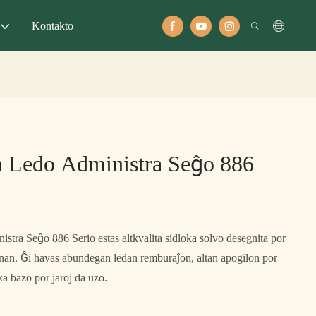
Kontakto
 Ledo Administra Seĝo 886
ra Seĝo 886 Serio estas altkvalita sidloka solvo desegnita por
 bonan. Ĝi havas abundegan ledan remburaĵon, altan apogilon por
a bazo por jaroj da uzo.