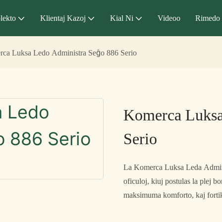
lekto
Klientaj Kazoj
Kial Ni
Videoo
Rimedo
ca Luksa Ledo Administra Seĝo 886 Serio
Komerca Luksa
Serio
La Komerca Luksa Leda Administ
oficuloj, kiuj postulas la plej
maksimuma komforto, kaj fortik