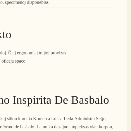
jo, specimenoj disponeblas
kto
loj. Ĝiaj ergonomiaj trajtoj provizas
oficeja spaco.
o Inspirita De Basbalo
 kaj stilon kun nia Komerca Luksa Leda Administra Seĝo
antoformo de basbalo. La unika dezajno ampleksas vian korpon,