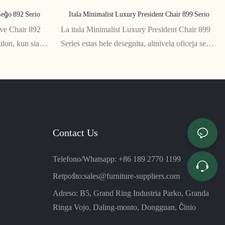
eĝo 892 Serio
Itala Minimalist Luxury President Chair 899 Serio
ve Chair 892
La itala Minimalist Luxury President Chair 899
ilon, kun sia
Series estas bele desegnita, altnivela oficeja seĝo
pekto. Ĉi tiu
kun minimumisma stilo. Ĝi havas altkvalitajn
istra oficejo,
materialojn, kiel itala ledo kaj polurita aluminio,
n aspekton
kaj provizas esceptan komforton kaj subtenon
por tiuj, kiuj postulas la plej bonan en oficejaj
mebloj.
Contact Us
Telefono/Whatsapp: +86 189 2770 1199
Retpoŝto:
sales@furniture-suppliers.com
Adreso: B5, Grand Ring Industria Parko, Granda
Ringa Vojo, Daling-monto, Dongguan, Ĉinio