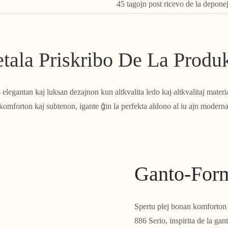
45 tagojn post ricevo de la depone
tala Priskribo De La Produ
legantan kaj luksan dezajnon kun altkvalita ledo kaj altkvalitaj materia
mforton kaj subtenon, igante ĝin la perfekta aldono al iu ajn moderna 
Ganto-Form
Spertu plej bonan komforton
886 Serio, inspirita de la g