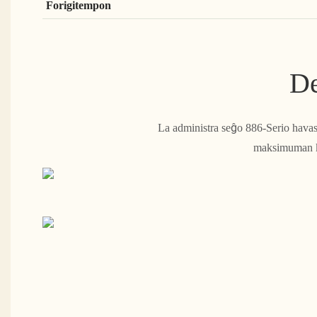
Forigitempon
De
La administra seĝo 886-Serio havas e
maksimuman ko