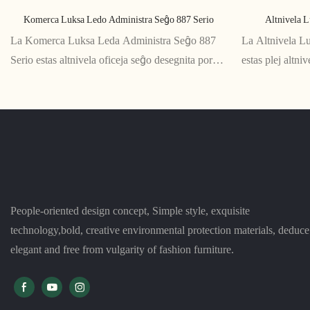
Komerca Luksa Ledo Administra Seĝo 887 Serio
Altnivela 
La Komerca Luksa Leda Administra Seĝo 887
La Altnivela L
Serio estas altnivela oficeja seĝo desegnita por
estas plej altni
ekzekutivoj kun prudentaj gustoj. Havante mola
provizi finfinan
leda remburaĵo, ergonomia dezajno kaj supera
oficuloj. Kun tr
konstruo, ĉi tiu seĝo estas la plej bona en
remburaĵo, mult
komforto kaj stilo.
dezajno, ĉi tiu 
postulas la plej
People-oriented design concept, Simple style, exquisite
technology,bold, creative environmental protection materials, deduce
elegant and free from vulgarity of fashion furniture.