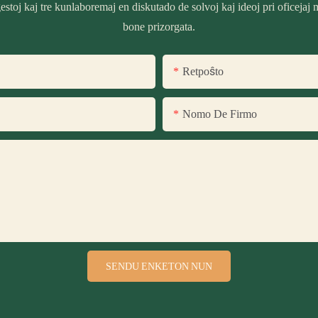
estoj kaj tre kunlaboremaj en diskutado de solvoj kaj ideoj pri oficejaj 
bone prizorgata.
Retpoŝto
Nomo De Firmo
SENDU ENKETON NUN