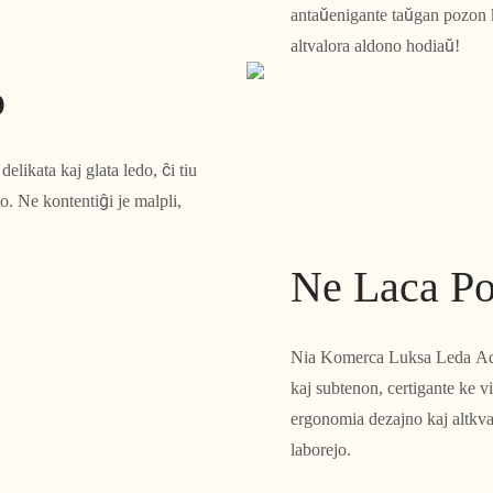
antaŭenigante taŭgan pozon k
altvalora aldono hodiaŭ!
o
ikata kaj glata ledo, ĉi tiu
. Ne kontentiĝi je malpli,
Ne Laca Po
Nia Komerca Luksa Leda Adm
kaj subtenon, certigante ke v
ergonomia dezajno kaj altkvali
laborejo.