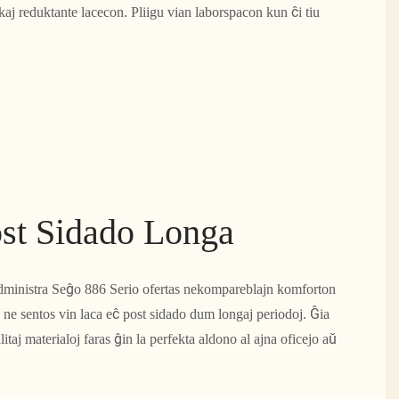
aj reduktante lacecon. Pliigu vian laborspacon kun ĉi tiu
st Sidado Longa
inistra Seĝo 886 Serio ofertas nekompareblajn komforton
i ne sentos vin laca eĉ post sidado dum longaj periodoj. Ĝia
taj materialoj faras ĝin la perfekta aldono al ajna oficejo aŭ