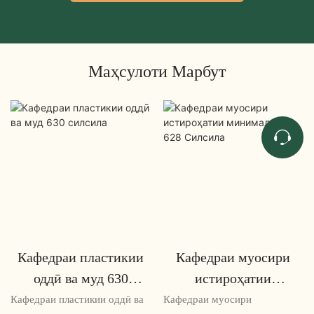
Маҳсулоти Марбут
Кафедраи пластикии
Кафедраи муосири
оддӣ ва муд 630
истироҳатии
силсила
минималистӣ 628
Кафедраи пластикии оддӣ ва
Кафедраи муосири