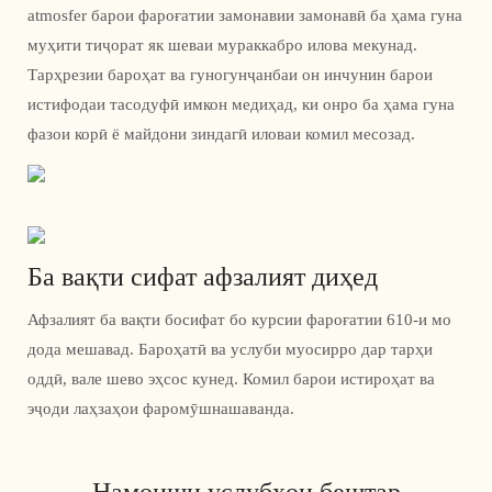
atmosfer барои фароғатии замонавии замонавӣ ба ҳама гуна
муҳити тиҷорат як шеваи мураккабро илова мекунад.
Тарҳрезии бароҳат ва гуногунҷанбаи он инчунин барои
истифодаи тасодуфӣ имкон медиҳад, ки онро ба ҳама гуна
фазои корӣ ё майдони зиндагӣ иловаи комил месозад.
Ба вақти сифат афзалият диҳед
Афзалият ба вақти босифат бо курсии фароғатии 610-и мо
дода мешавад. Бароҳатӣ ва услуби муосирро дар тарҳи
оддӣ, вале шево эҳсос кунед. Комил барои истироҳат ва
эҷоди лаҳзаҳои фаромӯшнашаванда.
Намоиши услубҳои бештар