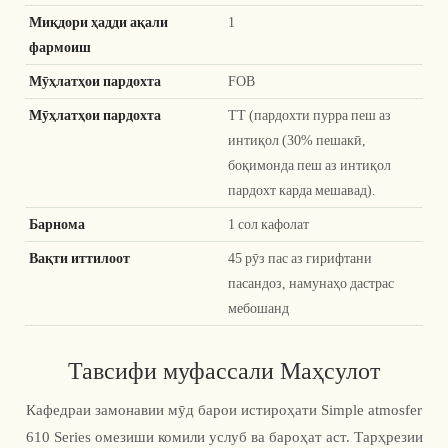
Миқдори ҳадди ақали
1
фармоиш
Мӯҳлатҳои пардохта
FOB
Мӯҳлатҳои пардохта
TT (пардохти пурра пеш аз
интиқол (30% пешакӣ,
боқимонда пеш аз интиқол
пардохт карда мешавад).
Барнома
1 сол кафолат
Вақти иттилоот
45 рӯз пас аз гирифтани
пасандоз, намунаҳо дастрас
мебошанд
Тавсифи муфассали Маҳсулот
Кафедраи замонавии мӯд барои истироҳати Simple atmosfer
610 Series омезиши комили услуб ва бароҳат аст. Тарҳрезии