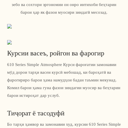
зебо ва сохтори эргономии он онро интихоби беҳтарин
барои ҳар як фазои муосири зиндагӣ месозад.
Курсии васеъ, ройгон ва фарогир
610 Series Simple Atmosphere Курси фароғатии замонавии
мӯд дорои тарҳи васеи курсӣ мебошад, ки бароҳатӣ ва
фарогириро барои ҳама намудҳои бадан таъмин мекунад.
Комил барои ҳама гуна фазои зиндагии муосир ва беҳтарин
барои истироҳат дар услуб.
Тиҷорат ё тасодуфӣ
Бо тарҳи ҳамвор ва замонавии худ, курсии 610 Series Simple