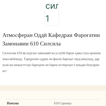
Атмосфераи Оддӣ Кафедраи Фароғатии
Замонавии 610 Силсила
Силсилаи 610 як курсии замонавӣ ва услубӣ барои ҳама гуна ороиши
хона мебошад. Тарҳрезии оддии он фазои бароҳат эҷод мекунад, дар
ҳоле ки нишастгоҳи бароҳати он барои истироҳат ё хондан беҳтарин
аст
Намуна
610 Серияҳо