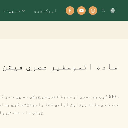
اړيکلوری
سرچینه
ساده اتموسفیر عصري فیشن 
د 610 لړۍ یو عصري او سجیلا تفریحی څوکۍ ده چې د ه
ده. د دې ساده ډیزاین آرامۍ فضا رامینځته کوي پداس
څوکۍ دا د ناستې یا