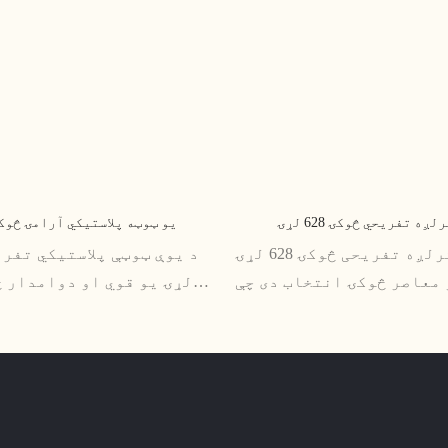
ه تفریحي څوکۍ 628 لړۍ
یو ټوټه پلاستيکي آرامۍ څوکۍ 615 ل
د عصري لږترلږه تفریحی څوکۍ 628 لړۍ
 معاصر څوکۍ انتخاب دی چې
لړۍ یو قوي او دوامدار څ
ه او سټایل وړاندې کوي. د
بیروني یا داخلي ترتی
ډیزاین د عصري کورونو او
مناسبه ده. د دې ښکلی ډیزا
ره مناسب دی، او د دې قوي
څوکۍ سره، دا ډاډه ده چ
مان ډاډ ورکوي چې دا به د