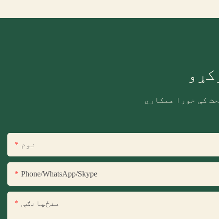
کړو
حث کې خورا همکاري
نوم
Phone/WhatsApp/Skype
منځپانګې