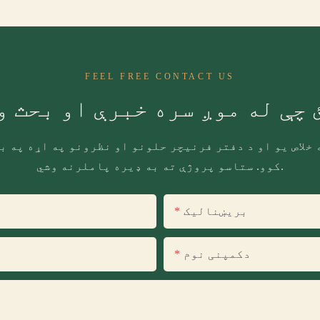
FEEL FREE CONTACT US
 چې له موږ سره خبرې او بحث و
خلاص یو او د دفتر فرنیچر حلونو او نظرونو په اړه په ب
کوو. ستاسو پروژې ته به ډیره پاملرنه وشي.
بریښنالیک
دکمپنی نوم