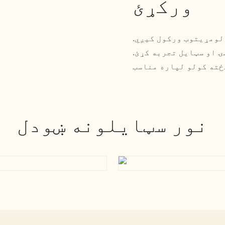
ورکړئ
 ته لومړیتوب ورکول کیږي.
ۍ او سټایل تجربه کړئ.
نور سټایلونه ښودل