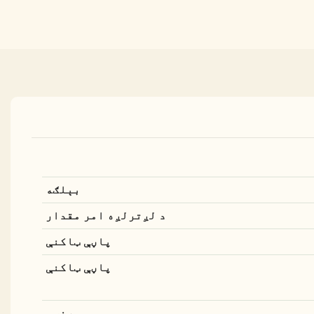
بېلګه
د لږترلږه امر مقدار
پاڼې ټاکنې
پاڼې ټاکنې
ورنټي