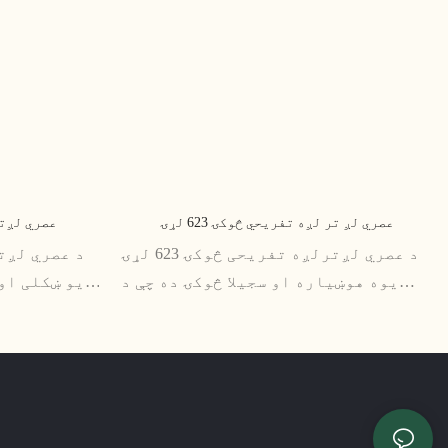
عصري لږ تر لږه تفریحي څوکۍ 623 لړۍ
عصري لږترلږ
د عصري لږترلږه تفریحی څوکۍ 623 لړۍ
یوه هوښیاره او سجیلا څوکۍ ده چې د
یو ښکلی او
راحتۍ او فعالیت دواړه چمتو کولو
دواړه راحت
لپاره ډیزاین شوې. د دې لږترلږه
دې لږترلږه 
ډیزاین او توضیحاتو ته پاملرنې سره
دفترونو لپا
، دا څوکۍ د هر عصري اوسیدو ځای لپاره
ساخت
مناسبه ده
راتلونکو کلونو لپاره دوام وکړي.