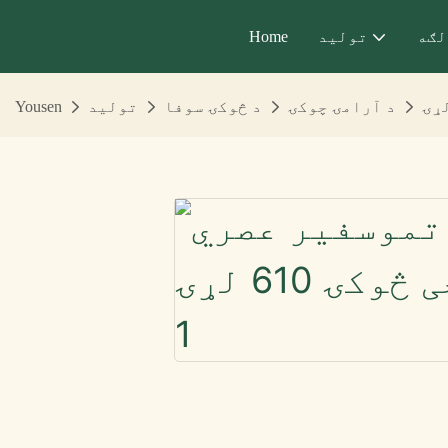
لګه
تولید
Home
د آرامۍ چوکۍ
د څوکۍ سوفا
تولید
Yousen