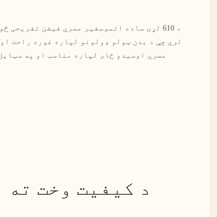
د 610 لړۍ ساده اتموسفیر عصري فیشن تفریحی 
لري چې د بدن ټولو ډولونو لپاره غوره راحت او 
عصري اوسیدو ځای لپاره مناسب او په سټایل 
د کیفیت وخت ته 