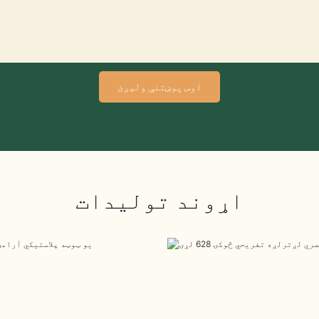
اوس پوښتنې ولیږئ
اړوند توليدات