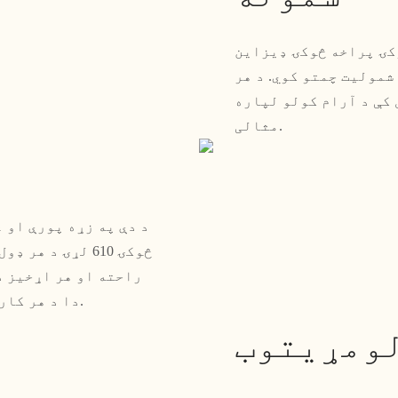
څوکۍ پراخه څوکۍ ډیزاین
شمولیت چمتو کوي. د هر
کې د آرام کولو لپاره
مثالی.
د دې په زړه پورې او 
څوکۍ 610 لړۍ د
راحته او هر اړخیز ډ
دا د هر کاري ځای یا د اوسیدو ساحې لپاره مناسب اضافه کوي.
لومړیتوب