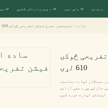
وېډيو
ولې موږ
د پیرودونکو قضیې
ټو
ساده اتموسفیر عصري فیشن تفریحی څوکۍ 610 لړۍ
تفریحی څوکۍ
610 لړۍ
ر کور سینګار لپاره مناسبه
ې حال کې چې د هغې آرامۍ
 لوستلو لپاره غوره کوي