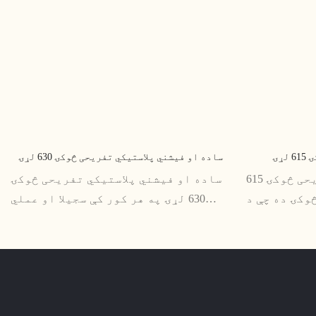
ړۍ
ساده او فیشني پلاستيکي تفریحی څوکۍ 630 لړۍ
د یوې ټوټې پلاستيکي تفریحی څوکۍ 615
ساده او فیشني پلاستيکي تفریحی څوکۍ
وکۍ ده چې د
630 لړۍ په هر کور کې سجیلا او عملي
باتو لپاره
اضافه ده. د پایښت لرونکي پلاستيک څخه
ین او آرامۍ
جوړ شوی، دا څوکۍ د آرامۍ او آرامۍ
ې هر ځای ته
لپاره ډیزاین شوې
وده ورکړي