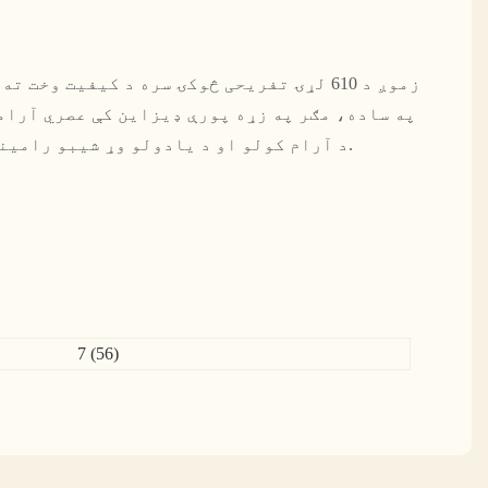
زموږ د 610 لړۍ تفریحی څوکۍ سره د کیفیت وخت
په ساده، مګر په زړه پورې ډیزاین کې عصري آرام
د آرام کولو او د یادولو وړ شیبو رامینځته کولو لپاره مناسب.