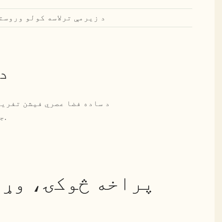
د زیرمې ترلاسه کولو وروسته 45 ورځې، نمونې شتون 
د
جوړښت دا د هر عصري اوسیدو ځای لپاره غوره انتخاب جوړوي.
پراخه څوکۍ، وړی