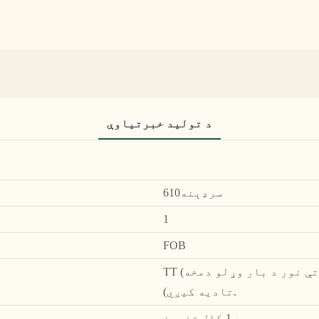
د تولید خبرتياوې
سرډېنه610
1
FOB
TT (د بار وړلو دمخه بشپړ تادیه (30٪ دمخه ، پاتې نور د بار وړلو دمخه
تادیه کیږي).
د 1 کال تضمین