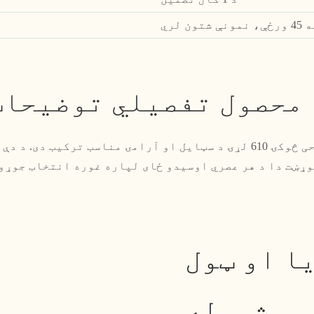
لري
 محصول تفصيلي توضیحات
د ساده فضا عصري فیشن تفریحی څوکۍ 610 لړۍ د سټایل او آرامۍ مناسب 
ا او ټول
شموله