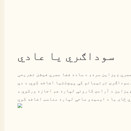
سوداګري یا عادي
عصري ډیزاین سره، د ساده فضا عصري فیشن تفریحی
 هر ډول سوداګرۍ ترتیباتو کې پیچلتیا اضافه کوي. د دې
یزاین د آرامۍ کارونې لپاره هم اجازه ورکوي ،