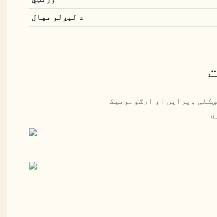
د لېږلو مهال
ترکیب دی. د دې ښکلی ډیزاین او ارګونومیک