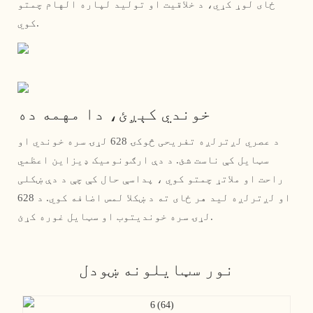
ځای لوړ کړي، د خلاقیت او تولید لپاره الهام چمتو
کوي.
خوندي کېږئ، دا مهمه ده
د عصري لږترلږه تفریحی څوکۍ 628 لړۍ سره خوندي او
سټایل کې ناست شئ. د دې ارګونومیک ډیزاین اعظمي
راحت او ملاتړ چمتو کوي ، پداسې حال کې چې د دې ښکلی
او لږترلږه لید هر ځای ته د ښکلا لمس اضافه کوي. د 628
لړۍ سره خوندیتوب او سټایل غوره کړئ.
نور سټایلونه ښودل