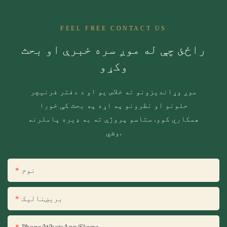
FEEL FREE CONTACT US
راځئ چې له موږ سره خبرې او بحث
وکړو
موږ وړاندیزونو ته خلاص یو او د دفتر فرنیچر
حلونو او نظرونو په اړه په بحث کې خورا
همکاري کوو. ستاسو پروژې ته به ډیره پاملرنه
وشي.
نوم
بریښنالیک