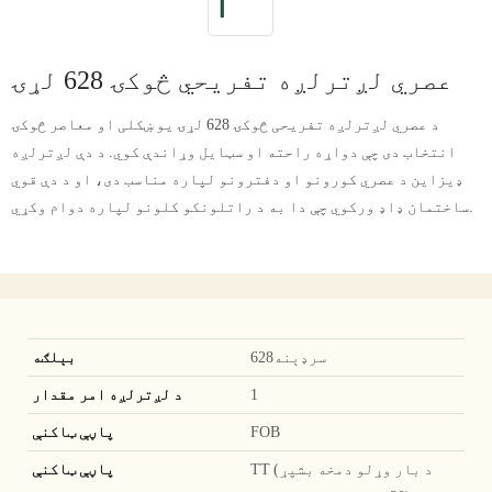
عصري لږترلږه تفریحي څوکۍ 628 لړۍ
د عصري لږترلږه تفریحی څوکۍ 628 لړۍ یو ښکلی او معاصر څوکۍ
انتخاب دی چې دواړه راحته او سټایل وړاندې کوي. د دې لږترلږه
ډیزاین د عصري کورونو او دفترونو لپاره مناسب دی، او د دې قوي
ساختمان ډاډ ورکوي چې دا به د راتلونکو کلونو لپاره دوام وکړي.
سرډېنه628
بېلګه
1
د لږترلږه امر مقدار
FOB
پاڼې ټاکنې
TT (د بار وړلو دمخه بشپړ
پاڼې ټاکنې