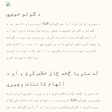
د ګوتو خوښي
د عصري لږترلږه آرامۍ څوکۍ 628 لړۍ سره، تاسو به د
ګوتو د ګوتو خوښۍ د هغې نرم، ښایسته ډیزاین او
آرامۍ څوکۍ سره تجربه کړئ. برسیره پردې، د څوکۍ
پایښت لرونکي توکي ډاډ ورکوي چې دا به د راتلونکو
کلونو لپاره دوام وکړي، دا د هر ځای لپاره لویه
پانګه اچونه کوي.
له ستړیا څخه ځان خلاص کړئ ، او د
الهام کائنات وچیږي
له ستړیا څخه ځان خلاص کړئ او زموږ د عصري لږترلږه
تفریحی څوکۍ 628 لړۍ سره د الهام په کائنات کې ځان
ډوب کړئ. د څوکۍ ښکلی ډیزاین او آرامۍ څوکۍ به هر