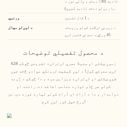
تادیه (30٪ دمخه ، پاتې نور د
بار وړلو دمخه تادیه کیږي).
د 1 کال تضمین
ورنټي
د زیرمې ترلاسه کولو وروسته
د لېږلو مهال
45 ورځې، نمونې شتون لري
د محصول تفصيلي توضیحات
زموږ ښکلی او سجیلا عصري لږترلږه تفریحی څوکۍ 628
لړۍ معرفي کول! د لوړ کیفیت لرونکي موادو څخه جوړ
شوي ښکلي او لږترلږه ډیزاین سره ، دا څوکۍ د ژوند
کولو هر ځای لپاره مناسب اضافه ده. راحته او
دوامدار ، دا د آرام او آرام کولو لپاره غوره دی. نن
ورځ خپل کور لوړ کړئ!