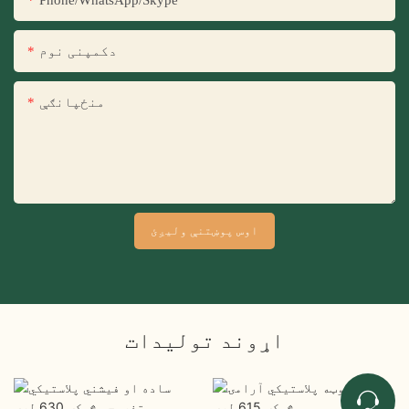
Phone/WhatsApp/Skype
دکمپنی نوم
منځپانګې
اوس پوښتنې ولیږئ
اړوند توليدات