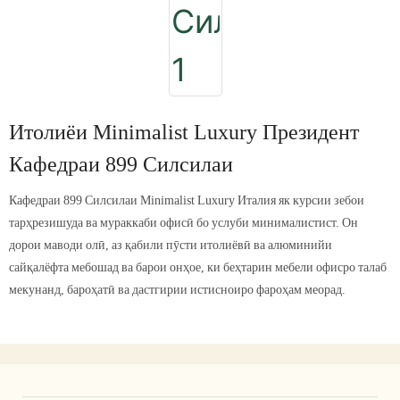
Итолиёи Minimalist Luxury Президент
Кафедраи 899 Силсилаи
Кафедраи 899 Силсилаи Minimalist Luxury Италия як курсии зебои
тарҳрезишуда ва мураккаби офисӣ бо услуби минималистист. Он
дорои маводи олӣ, аз қабили пӯсти итолиёвӣ ва алюминийи
сайқалёфта мебошад ва барои онҳое, ки беҳтарин мебели офисро талаб
мекунанд, бароҳатӣ ва дастгирии истисноиро фароҳам меорад.