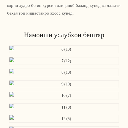
кории худро бо ин курсии олиҷаноб баланд кунед ва лаззати
беҳамтои нишастанро эҳсос кунед.
Намоиши услубҳои бештар