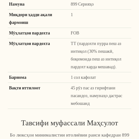
Намуна
899 Серияҳо
Миқдори ҳадди ақали
1
фармоиш
Мӯҳлатҳои пардохта
FOB
Мӯҳлатҳои пардохта
TT (пардохти пурра пеш аз
интиқол (30% пешакӣ,
боқимонда пеш аз интиқол
пардохт карда мешавад).
Барнома
1 сол кафолат
Вақти иттилоот
45 рӯз пас аз гирифтани
пасандоз, намунаҳо дастрас
мебошанд
Тавсифи муфассали Маҳсулот
Бо люксҳои минималистии итолиёвии раиси кафедраи 899