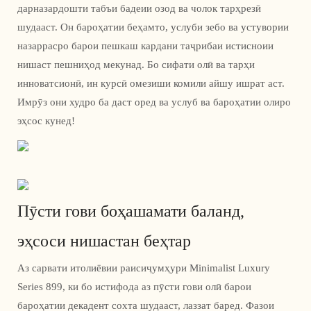
дарназардошти табъи бадеии озод ва чолок тарҳрезӣ
шудааст. Он бароҳатии беҳамто, услуби зебо ва устувории
назаррасро барои пешкаш кардани таҷрибаи истисноии
нишаст пешниҳод мекунад. Бо сифати олӣ ва тарҳи
инноватсионӣ, ин курсӣ омезиши комили айшу ишрат аст.
Имрӯз они худро ба даст оред ва услуб ва бароҳатии олиро
эҳсос кунед!
Пӯсти гови боҳашамати баланд,
эҳсоси нишастан беҳтар
Аз сарвати итолиёвии раисиҷумҳури Minimalist Luxury
Series 899, ки бо истифода аз пӯсти гови олӣ барои
бароҳатии декадент сохта шудааст, лаззат баред. Фазои