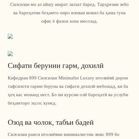
Силсилаи мо аз айшу ишрат лаззат баред. Тарҳрезии зебо
ва бароҳатии беҳамто онро иловаи комил ба ҳама гуна
офис ё фазои хона месозад.
Сифати берунии гарм, дохилӣ
Кафедраи 899 Силсилаи Minimalist Luxury итолиёвӣ дорои
тафсилоти гарми беруна ва сифати дохилӣ мебошад, ки ба
ҳеҷ кас монанд нест. Бо ин курсии олӣ бароҳатӣ ва услуби
беҳамторо эҳсос кунед.
Озод ва чолок, табъи бадеӣ
Силсилаи раиси итолиёвии минималистии люкс 899 бо