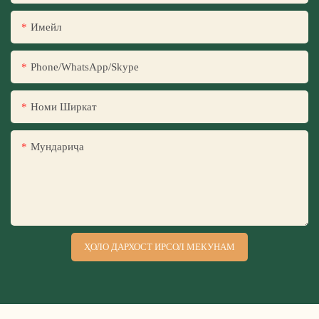
Имейл
Phone/WhatsApp/Skype
Номи Ширкат
Мундариҷа
ҲОЛО ДАРХОСТ ИРСОЛ МЕКУНАМ