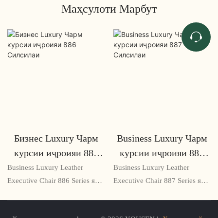
Маҳсулоти Марбут
Бизнес Luxury Чарм
Business Luxury Чарм
курсии иҷроияи 886
курсии иҷроияи 887
Силсилаи
Силсилаи
Business Luxury Leather
Business Luxury Leather
Executive Chair 886 Series як
Executive Chair 887 Series як
ҳалли аълои нишастест, ки
курсии баландсифати офисӣ
барои роҳбароне тарҳрезӣ
мебошад, ки барои