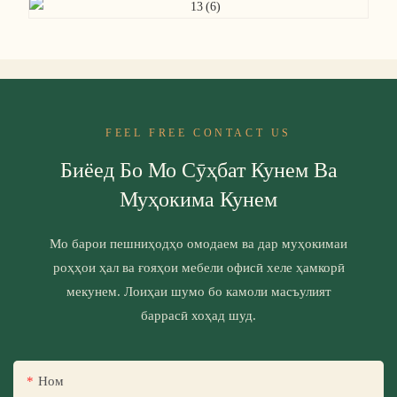
FEEL FREE CONTACT US
Биёед Бо Мо Сӯҳбат Кунем Ва
Муҳокима Кунем
Мо барои пешниҳодҳо омодаем ва дар муҳокимаи
роҳҳои ҳал ва ғояҳои мебели офисӣ хеле ҳамкорӣ
мекунем. Лоиҳаи шумо бо камоли масъулият
баррасӣ хоҳад шуд.
Ном