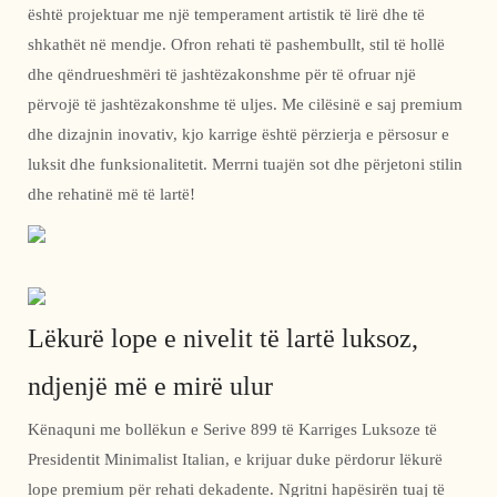
është projektuar me një temperament artistik të lirë dhe të
shkathët në mendje. Ofron rehati të pashembullt, stil të hollë
dhe qëndrueshmëri të jashtëzakonshme për të ofruar një
përvojë të jashtëzakonshme të uljes. Me cilësinë e saj premium
dhe dizajnin inovativ, kjo karrige është përzierja e përsosur e
luksit dhe funksionalitetit. Merrni tuajën sot dhe përjetoni stilin
dhe rehatinë më të lartë!
Lëkurë lope e nivelit të lartë luksoz,
ndjenjë më e mirë ulur
Kënaquni me bollëkun e Serive 899 të Karriges Luksoze të
Presidentit Minimalist Italian, e krijuar duke përdorur lëkurë
lope premium për rehati dekadente. Ngritni hapësirën tuaj të