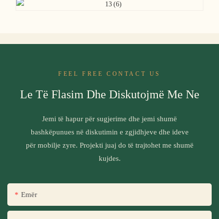
FEEL FREE CONTACT US
Le Të Flasim Dhe Diskutojmë Me Ne
Jemi të hapur për sugjerime dhe jemi shumë
bashkëpunues në diskutimin e zgjidhjeve dhe ideve
për mobilje zyre. Projekti juaj do të trajtohet me shumë
kujdes.
Emër