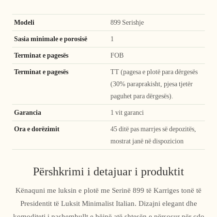
Modeli
899 Serishje
Sasia minimale e porosisë
1
Terminat e pagesës
FOB
Terminat e pagesës
TT (pagesa e plotë para dërgesës
(30% paraprakisht, pjesa tjetër
paguhet para dërgesës).
Garancia
1 vit garanci
Ora e dorëzimit
45 ditë pas marrjes së depozitës,
mostrat janë në dispozicion
Përshkrimi i detajuar i produktit
Kënaquni me luksin e plotë me Serinë 899 të Karriges tonë të
Presidentit të Luksit Minimalist Italian. Dizajni elegant dhe
komoditeti i pashembullt e bëjnë atë shtesën e përsosur për çdo