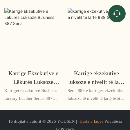
Karrige Ekzekutive e
Karrige ekzekutive
Lëkurës Luksoze
luksoze e nivelit të lartë
Business 887 Seria
889 Seria
Karriget ekzekutive Business
Seria 889 e karriges ekzekutive
Luxury Leather Series 887
luksoze të nivelit të lartë është
është një karrige zyre e nivelit
një karrige zyre e linjës më të
të lartë e krijuar për drejtuesit
mirë, e krijuar për të ofruar
Të drejtat e autorit © 2026 YOUSEN |
Harta e faqes
Privatësia
me shije të dallueshme. Me
rehati dhe sofistikim
PoPrivacy
tapiceri lëkure të zhdërvjellët,
përfundimtar për drejtuesit. Me