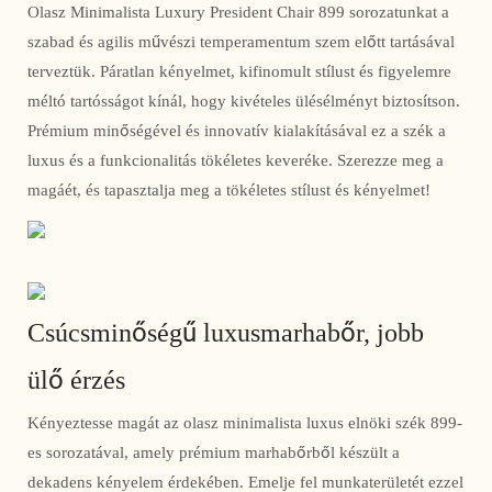
Olasz Minimalista Luxury President Chair 899 sorozatunkat a
szabad és agilis művészi temperamentum szem előtt tartásával
terveztük. Páratlan kényelmet, kifinomult stílust és figyelemre
méltó tartósságot kínál, hogy kivételes ülésélményt biztosítson.
Prémium minőségével és innovatív kialakításával ez a szék a
luxus és a funkcionalitás tökéletes keveréke. Szerezze meg a
magáét, és tapasztalja meg a tökéletes stílust és kényelmet!
Csúcsminőségű luxusmarhabőr, jobb
ülő érzés
Kényeztesse magát az olasz minimalista luxus elnöki szék 899-
es sorozatával, amely prémium marhabőrből készült a
dekadens kényelem érdekében. Emelje fel munkaterületét ezzel