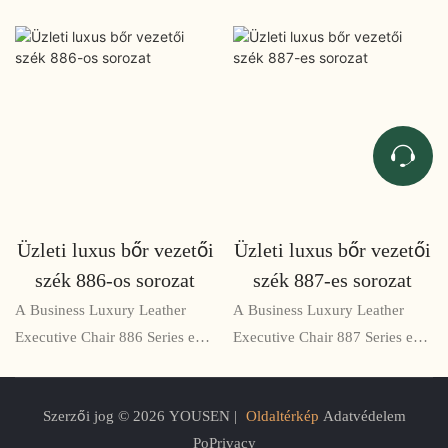
Üzleti luxus bőr vezetői
Üzleti luxus bőr vezetői
szék 886-os sorozat
szék 887-es sorozat
A Business Luxury Leather
A Business Luxury Leather
Executive Chair 886 Series egy
Executive Chair 887 Series egy
prémium ülésmegoldás a
csúcskategóriás irodai szék,
legjobbat igénylő vezetők
amelyet igényes ízlésű vezetők
Szerzői jog © 2026 YOUSEN |
Oldaltérkép
Adatvédelem
számára. Pazar
számára terveztek. Rugalmas
PoPrivacy
bőrkárpitozással, magas
bőrkárpitozásával,