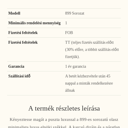
Modell
899 Sorozat
Minimális rendelési mennyiség
1
Fizetési feltételek
FOB
Fizetési feltételek
TT (teljes fizetés szállítás előtt
(30% előre, a többit szállítás előtt
fizetjük).
Garancia
1 év garancia
Szállítási idő
A betét kézhezvétele után 45
nappal a minták rendelkezésre
állnak
A termék részletes leírása
Kényeztesse magát a puszta luxussal a 899-es sorozatú olasz
minimalista luxus elnöki székkel. A karcsú dizájn és a páratlan